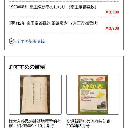
ご連絡先を記載のうえ、お問い合わせください●
1963年8月 京王線新車のしおり （京王帝都電鉄）
●適格請求書発行事業者登録番号T5810818777848●
￥3,300
沿線名：-
昭和42年 京王帝都電鉄 沿線案内 （京王帝都電鉄）
最寄駅：-
￥3,300
営業時間：不定
定休日：土日祝休&不定休
全ての新着情報
書籍の買取について
-
おすすめの書籍
取り扱い分野
古書一般（その他）
樺太入移民の経済地理学的考
交通新聞社の道内時刻表
察 昭和3年9・10月発行
2004年5月号