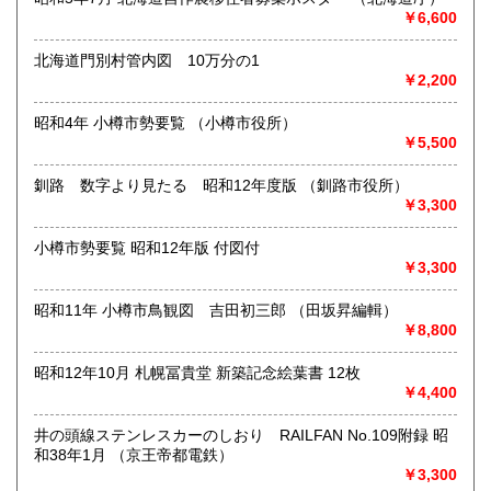
￥6,600
●対面での販売、お渡しはおこなっておりません●
北海道門別村管内図 10万分の1
●土・日・祝休&不定休●
￥2,200
●代引発送はおこなっておりません●
昭和4年 小樽市勢要覧 （小樽市役所）
￥5,500
●送料の事前表示が義務化されたことにより、当方の【単品ス
ピード注文(即決注文)】対象以外の商品は、「日本の古本
釧路 数字より見たる 昭和12年度版 （釧路市役所）
屋」側が自動的に設定している【300円】の送料が表示され
￥3,300
ておりますが、実際には送料を実費で頂戴いたします。未修
正の在庫に関しては随時、【単品スピード注文】への対応と
送料の入力を進めておりますので、どうぞご了承ください●
小樽市勢要覧 昭和12年版 付図付
￥3,300
●「日本の古本屋」に登録されているお客様名義とは別名義の
領収書をご希望されているお客様は、【必ず、お振込み/ご決
昭和11年 小樽市鳥観図 吉田初三郎 （田坂昇編輯）
済前にご連絡ください】。お振込後/ご決済後には、ご希望に
￥8,800
沿えないことをご了承ください(即決ご注文をお選びの際に
は、ご注文の前後にご連絡ください)●
昭和12年10月 札幌冨貴堂 新築記念絵葉書 12枚
￥4,400
●御公費でのご購入の場合にも、「日本の古本屋」からのご注
文をお願い申し上げます。なお後払いでの公費ご購入は本体
井の頭線ステンレスカーのしおり RAILFAN No.109附録 昭
価格3,000円以上からお受けいたします●
和38年1月 （京王帝都電鉄）
￥3,300
●お問い合わせはメールにて受け付けます。お名前、ご住所、