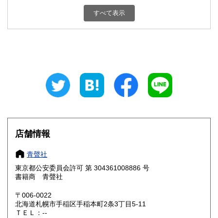
新潟県
富山県
200円
200円
すべて表示
石川県
福井県
200円
200円
山梨県
長野県
200円
200円
岐阜県
静岡県
200円
200円
愛知県
三重県
200円
200円
滋賀県
京都府
200円
200円
大阪府
兵庫県
200円
200円
店舗情報
奈良県
和歌山県
200円
200円
青聲社
東京都公安委員会許可 第 304361008886 号
鳥取県
島根県
200円
200円
書籍商 青聲社
岡山県
広島県
200円
200円
〒006-0022
北海道札幌市手稲区手稲本町2条3丁目5-11
ＴＥＬ：--
山口県
徳島県
200円
200円