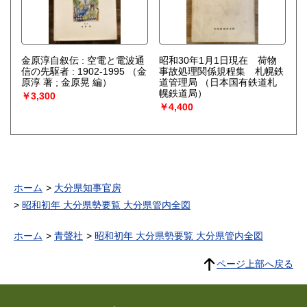
金原淳自叙伝 : 空電と電波通
昭和30年1月1日現在 荷物
信の先駆者 : 1902-1995
（金
事故処理関係規程集 札幌鉄
原淳 著 ; 金原晃 編）
道管理局
（日本国有鉄道札
幌鉄道局）
￥3,300
￥4,400
ホーム
大分県知事官房
昭和初年 大分県勢要覧 大分県管内全図
ホーム
青聲社
昭和初年 大分県勢要覧 大分県管内全図
ページ上部へ戻る