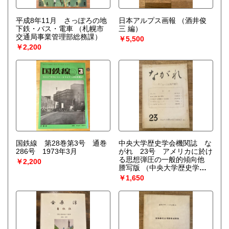
平成8年11月 さっぽろの地
日本アルプス画報
（酒井俊
下鉄・バス・電車
（札幌市
三 編）
交通局事業管理部総務課）
￥5,500
￥2,200
国鉄線 第28巻第3号 通巻
中央大学歴史学会機関誌 な
286号 1973年3月
がれ 23号 アメリカに於け
る思想弾圧の一般的傾向他
￥2,200
謄写版
（中央大学歴史学
会）
￥1,650