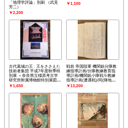
「地理学評論」別刷
（武見
￥1,100
芳二）
￥2,200
古代葛城の王 : 王をささえた
戦前 帝国陸軍 機関銃分隊教
技術者集団 平成7年度秋季特
練指導計画/分隊教練教育指
別展 ＜奈良県立橿原考古学
導計画/機関銃小隊戦斗教練
研究所附属博物館特別展図録
指導計画(遭遇戦)/同(陣地攻
第46冊＞
撃)指導計画 等綴
￥1,650
￥13,200