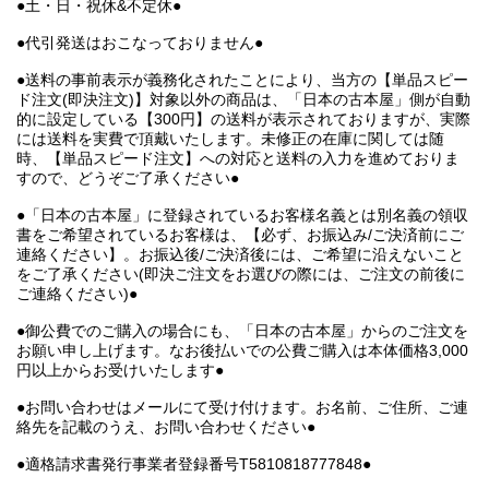
●土・日・祝休&不定休●
●代引発送はおこなっておりません●
●送料の事前表示が義務化されたことにより、当方の【単品スピー
ド注文(即決注文)】対象以外の商品は、「日本の古本屋」側が自動
的に設定している【300円】の送料が表示されておりますが、実際
には送料を実費で頂戴いたします。未修正の在庫に関しては随
時、【単品スピード注文】への対応と送料の入力を進めておりま
すので、どうぞご了承ください●
●「日本の古本屋」に登録されているお客様名義とは別名義の領収
書をご希望されているお客様は、【必ず、お振込み/ご決済前にご
連絡ください】。お振込後/ご決済後には、ご希望に沿えないこと
をご了承ください(即決ご注文をお選びの際には、ご注文の前後に
ご連絡ください)●
●御公費でのご購入の場合にも、「日本の古本屋」からのご注文を
お願い申し上げます。なお後払いでの公費ご購入は本体価格3,000
円以上からお受けいたします●
●お問い合わせはメールにて受け付けます。お名前、ご住所、ご連
絡先を記載のうえ、お問い合わせください●
●適格請求書発行事業者登録番号T5810818777848●