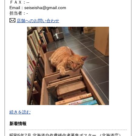
ＦＡＸ：--
Email：seiseisha@gmail.com
香川県
愛媛県
200円
200円
担当者：-
店舗へのお問い合わせ
高知県
福岡県
200円
200円
佐賀県
長崎県
200円
200円
熊本県
大分県
200円
200円
宮崎県
鹿児島県
200円
200円
沖縄県
200円
事務所営業です(店舗はございません)。
続きを読む
「日本の古本屋」上に登録されている書籍は、遠方の倉庫に
新着情報
て管理しており、登録住所にはございません。また電話、ハ
ガキ、FAXでのご注文、ご質問等はお受けできません。ご了
昭和5年7月 北海道自作農移住者募集ポスター （北海道庁）
承ください。