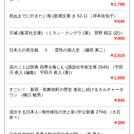
きます。店主が、日本全国買取にお伺いいたします。お気軽
￥1,790
にお問い合わせください。出張費は、無料です。
死ぬまでに行きたい海 (新潮文庫 き 52-1) （岸本佐知子）
￥640
取り扱い分野
哲学宗教、歴史、社会科学、自然科学、美術工芸、趣味、外
不滅 (集英社文庫) （ミラン・クンデラ (著)、菅野 昭正 (訳)）
国書、サブカルチャー、古書一般（その他）
￥900
オールジャンル
日本人の死生観 Ⅱ : 霊性の個人史 （鎌田 東二）
￥2,010
花のことば辞典 四季を愉しむ (講談社学術文庫 2545) （宇田
川 眞人 (編集)、宇田川 眞人 (著)）
￥1,000
すごい！ 新宿・歌舞伎町の歴史 進化し続けるカルチャータ
ウン （橋口 敏男）
￥940
流出する日本人─海外移住の光と影 (中公新書 2794) （大石
奈々）
￥390