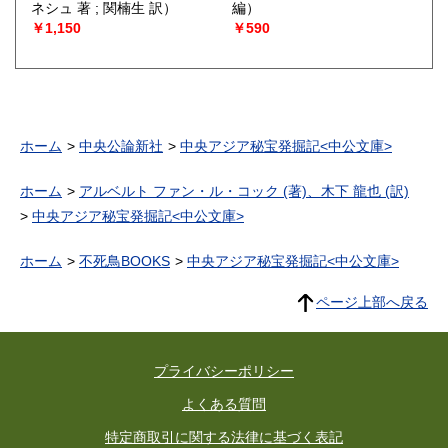
ネシュ 著 ; 関楠生 訳）
編）
￥1,150
￥590
ホーム
中央公論新社
中央アジア秘宝発掘記<中公文庫>
ホーム
アルベルト ファン・ル・コック (著)、木下 龍也 (訳)
中央アジア秘宝発掘記<中公文庫>
ホーム
不死鳥BOOKS
中央アジア秘宝発掘記<中公文庫>
ページ上部へ戻る
プライバシーポリシー
よくある質問
特定商取引に関する法律に基づく表記