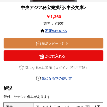
中央アジア秘宝発掘記<中公文庫>
￥1,360
（送料：￥300）
不死鳥BOOKS
単品スピード注文
かごに入れる
気になる本に追加（ログインで利用可能）
気になる本の使い方
解説
帯付。ヤケシミ傷みがあります。
著者
アルベルト ファン・ル・コック (著)、木下