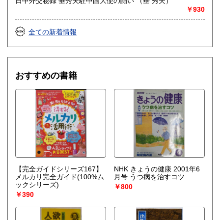
日中外交秘録 垂秀夫駐中国大使の闘い （垂 秀夫）
￥930
全ての新着情報
おすすめの書籍
【完全ガイドシリーズ167】
NHK きょうの健康 2001年6
メルカリ完全ガイド(100%ム
月号 うつ病を治すコツ
ックシリーズ)
￥800
￥390