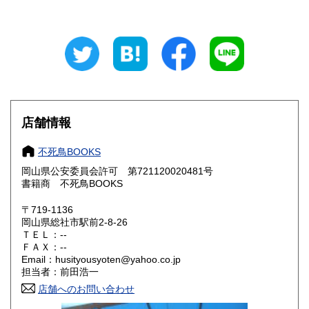
東京都
神奈川県
300円
300円
新潟県
富山県
300円
300円
石川県
福井県
300円
300円
山梨県
長野県
300円
300円
店舗情報
岐阜県
静岡県
300円
300円
不死鳥BOOKS
愛知県
三重県
300円
300円
岡山県公安委員会許可 第721120020481号
書籍商 不死鳥BOOKS
滋賀県
京都府
300円
300円
〒719-1136
大阪府
兵庫県
300円
300円
岡山県総社市駅前2-8-26
ＴＥＬ：--
奈良県
和歌山県
ＦＡＸ：--
300円
300円
Email：husityousyoten@yahoo.co.jp
担当者：前田浩一
鳥取県
島根県
300円
300円
店舗へのお問い合わせ
岡山県
広島県
300円
300円