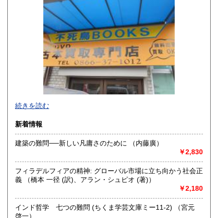
山口県
徳島県
300円
300円
香川県
愛媛県
300円
300円
高知県
福岡県
300円
300円
佐賀県
長崎県
300円
300円
不死鳥BOOKSでは、書籍だけでなくCD、DVD、レコード、
熊本県
大分県
300円
300円
続きを読む
ゲーム、おもちゃ、骨董品まであらゆるものの買い取りがで
きます。店主が、日本全国買取にお伺いいたします。お気軽
宮崎県
鹿児島県
新着情報
300円
300円
にお問い合わせください。出張費は、無料です。
建築の難問──新しい凡庸さのために （内藤廣）
沖縄県
300円
沿線名：伯備線・桃太郎線(吉備線)
￥2,830
最寄駅：総社駅
営業時間：9時から17時
フィラデルフィアの精神: グローバル市場に立ち向かう社会正
定休日：年中無休
義 （橋本 一径 (訳)、アラン・シュピオ (著)）
￥2,180
書籍の買取について
不死鳥BOOKSでは、書籍だけでなくCD、DVD、レコード、
インド哲学 七つの難問 (ちくま学芸文庫ミー11-2) （宮元
ゲーム、おもちゃ、骨董品まであらゆるものの買い取りがで
啓一）