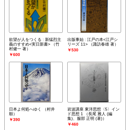
欲望が人をつくる : 新猛烈主
出版事始 : 江戸の本<江戸シ
義のすすめ<実日新書>
（竹
リーズ 11>
（諏訪春雄 著）
村健一 著）
￥530
￥600
日本よ何処へゆく
（村井
岩波講座 東洋思想〈5〉イン
順）
ド思想 1
（長尾 雅人 (編
集)、服部 正明 (著)）
￥390
￥460