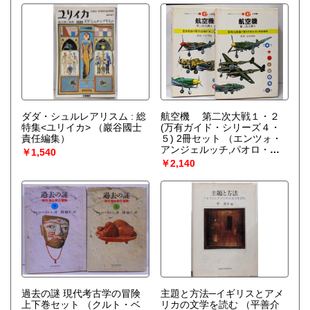
ダダ・シュルレアリスム : 総
航空機 第二次大戦１・２
特集<ユリイカ>
（巖谷國士
(万有ガイド・シリーズ４・
責任編集）
５) 2冊セット
（エンツォ・
アンジェルッチ,パオロ・マ
￥1,540
トリカルディ著 石川好美
￥2,140
訳）
過去の謎 現代考古学の冒険
主題と方法─イギリスとアメ
上下巻セット
（クルト・ベ
リカの文学を読む
（平善介