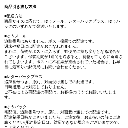
商品引き渡し方法
■配送方法
商品サイズに応じて、ゆうメール、レターパックプラス、ゆうパ
ックのいずれかで発送いたします。
■ゆうメール
追跡番号はありません。ポスト投函での配達です。
週末や祝日には配達がおこなわれません。
まれに、荷物がポストに入らず、郵便局に持ち戻りとなる場合が
ございます。保管期間が1週間を過ぎると、荷物がこちらに返送さ
れてしまいます。ポストに不在票が投函されていた場合は、お早
目に最寄りの郵便局にお問い合わせください。
■レターパックプラス
追跡番号つき。原則、対面受け渡しでの配達です。
日時指定には対応しておりません。
ご不在による再配達の手配は、お客様のほうでお願いいたしま
す。
■ゆうパック
宅配便。追跡番号つき。原則、対面受け渡しでの配達です。
配達希望日時がございましたら、ご注文後、お支払いの前にご連
絡ください(配達指定日は、対応できない場合もございますので、
ご了承ください)。