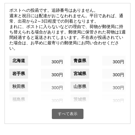
ポストへの投函です。追跡番号はありません。
週末と祝日には配達がおこなわれません。平日であれば、通
常、出荷から2～3日程度での到着となります。
まれに、ポストに入らないなどの理由で、荷物が郵便局に持
ち替えられる場合があります。郵便局に保管された荷物は1週
間経過すると返送されてしまいます。不在表が投函されてい
た場合は、お早めに最寄りの郵便局にお問い合わせくださ
い。
北海道
青森県
300円
300円
岩手県
宮城県
300円
300円
秋田県
山形県
300円
300円
福島県
茨城県
300円
300円
栃木県
群馬県
300円
300円
すべて表示
埼玉県
千葉県
300円
300円