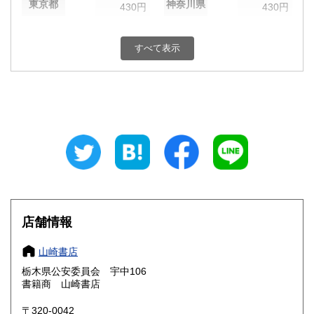
東京都
神奈川県
430円
430円
新潟県
富山県
430円
430円
すべて表示
石川県
福井県
430円
430円
山梨県
長野県
430円
430円
岐阜県
静岡県
430円
430円
愛知県
三重県
430円
430円
滋賀県
京都府
430円
430円
大阪府
兵庫県
430円
430円
店舗情報
奈良県
和歌山県
430円
430円
山崎書店
栃木県公安委員会 宇中106
鳥取県
島根県
430円
430円
書籍商 山崎書店
岡山県
広島県
430円
430円
〒320-0042