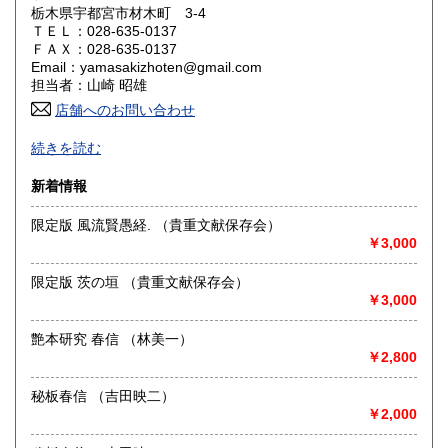
栃木県宇都宮市材木町 3-4
ＴＥＬ：028-635-0137
山口県
徳島県
430円
430円
ＦＡＸ：028-635-0137
Email：yamasakizhoten@gmail.com
香川県
愛媛県
430円
430円
担当者：山崎 昭雄
店舗へのお問い合わせ
高知県
福岡県
430円
430円
栃木関係郷土史 書き込み等点検して入力していますので表
続きを読む
示無き時はございませんがミスで点検漏れがあるかもしれま
佐賀県
長崎県
430円
430円
せん発送時に再点検しておりますのでそのときにはお知らせ
新着情報
いたしております 水曜日定休日
熊本県
大分県
430円
430円
限定版 風流賢愚経. （貴重文献保存会）
沿線名：JR宇都宮線 東武宇都宮線
￥3,000
宮崎県
鹿児島県
最寄駅：宇都宮 東武宇都宮
430円
430円
営業時間：午前10時 ー午後5時
限定版 茨の垣 （貴重文献保存会）
定休日：水曜日
沖縄県
430円
￥3,000
書籍の買取について
艶本研究 春信 （林美一）
-
￥2,800
取り扱い分野
秘板春信 （吉田映二）
￥2,000
歴史、美術工芸、国語国文、趣味、古書一般（その他）