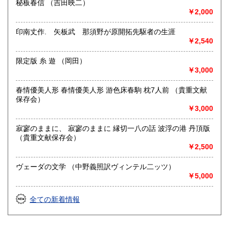
秘板春信 （吉田映二）
￥2,000
印南丈作. 矢板武 那須野が原開拓先駆者の生涯
￥2,540
限定版 糸 遊 （岡田）
￥3,000
春情優美人形 春情優美人形 游色床春駒 枕7人前 （貴重文献
保存会）
￥3,000
寂寥のままに、 寂寥のままに 縁切一八の話 波浮の港 丹頂版
（貴重文献保存会）
￥2,500
ヴェーダの文学 （中野義照訳ヴィンテル二ッツ）
￥5,000
全ての新着情報