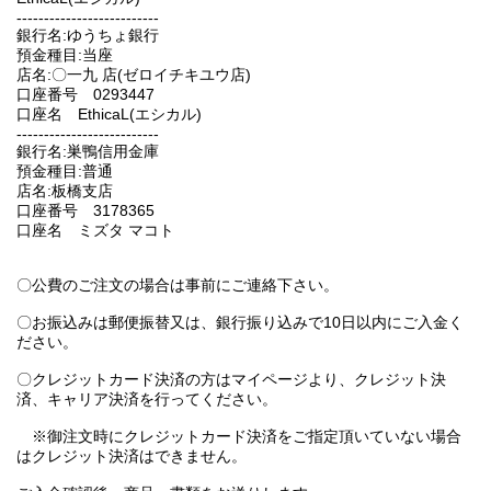
--------------------------
銀行名:ゆうちょ銀行
預金種目:当座
店名:〇一九 店(ゼロイチキユウ店)
口座番号 0293447
口座名 EthicaL(エシカル)
--------------------------
銀行名:巣鴨信用金庫
預金種目:普通
店名:板橋支店
口座番号 3178365
口座名 ミズタ マコト
〇公費のご注文の場合は事前にご連絡下さい。
〇お振込みは郵便振替又は、銀行振り込みで10日以内にご入金く
ださい。
〇クレジットカード決済の方はマイページより、クレジット決
済、キャリア決済を行ってください。
※御注文時にクレジットカード決済をご指定頂いていない場合
はクレジット決済はできません。