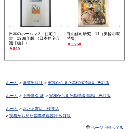
日本のホームレス : 住宅白
寺山修司研究 11（美輪明宏
書 1988年版
（日本住宅会
特集）
議【編】）
￥1,260
￥840
ホーム
学芸出版社
実務から見た基礎構造設計 改訂版
ホーム
上野嘉久 著
実務から見た基礎構造設計 改訂版
ホーム
水たま書店 桜井店
実務から見た基礎構造設計 改訂版
ページ上部へ戻る