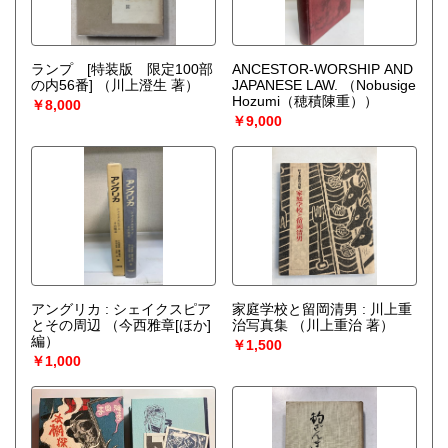
ランプ [特装版 限定100部
ANCESTOR-WORSHIP AND
の内56番]
（川上澄生 著）
JAPANESE LAW.
（Nobusige
Hozumi（穂積陳重））
￥8,000
￥9,000
アングリカ : シェイクスピア
家庭学校と留岡清男 : 川上重
とその周辺
（今西雅章[ほか]
治写真集
（川上重治 著）
編）
￥1,500
￥1,000