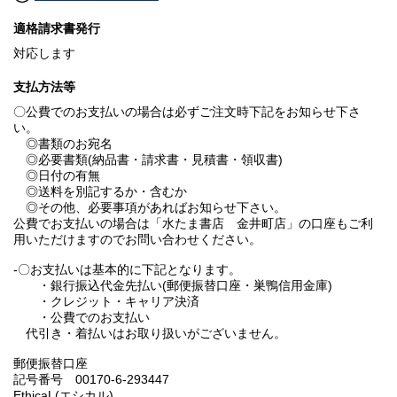
適格請求書発行
対応します
支払方法等
〇公費でのお支払いの場合は必ずご注文時下記をお知らせ下さ
い。
◎書類のお宛名
◎必要書類(納品書・請求書・見積書・領収書)
◎日付の有無
◎送料を別記するか・含むか
◎その他、必要事項があればお知らせ下さい。
公費でお支払いの場合は「水たま書店 金井町店」の口座もご利
用いただけますのでお問い合わせください。
-〇お支払いは基本的に下記となります。
・銀行振込代金先払い(郵便振替口座・巣鴨信用金庫)
・クレジット・キャリア決済
・公費でのお支払い
代引き・着払いはお取り扱いがございません。
郵便振替口座
記号番号 00170-6-293447
EthicaL(エシカル)