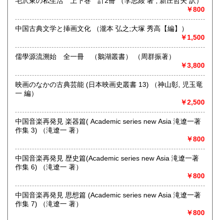
毛沢東の私生活 上下巻 計2冊 （李志綏 著 ; 新庄哲夫 訳）
￥800
中国古典文学と挿画文化 （瀧本 弘之;大塚 秀高【編】）
￥1,500
儒學源流溯始 全一冊 （鵝湖叢書） （周群振著）
￥3,800
映画のなかの古典芸能 (日本映画史叢書 13) （神山彰, 児玉竜
一 編）
ネット販売を主に多ジャンルの書籍をお取り扱いしておりま
￥2,500
す
奈良県での専門書買取りはお任せください！
中国音楽再発見 楽器篇( Academic series new Asia 滝遼一著
大量の書籍から蔵書の整理まで
作集 3) （滝遼一 著）
★ISBN有の書籍・戦前・戦中の古書・紙物(古いチラシなど)
￥800
専門書(社会科学・書道・哲学などなど)
パンフレット・絵葉書・古写真等 CD・DVDなど 買取りして
中国音楽再発見 歴史篇(Academic series new Asia 滝遼一著
おります！！
作集 6) （滝遼一 著）
まずはお気軽にお問い合わせください!
￥800
沿線名：近鉄大阪線
中国音楽再発見 思想篇 (Academic series new Asia 滝遼一著
最寄駅：桜井駅
作集 7) （滝遼一 著）
営業時間：11時‐17時
￥800
定休日：金曜日(その他の曜日でも出張買取等により休みの場