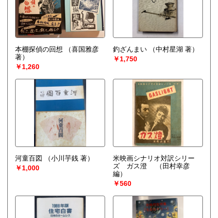
本棚探偵の回想
（喜国雅彦
釣ざんまい
（中村星湖 著）
著）
￥1,750
￥1,260
河童百図
（小川芋銭 著）
米映画シナリオ対訳シリー
ズ ガス澄
（田村幸彦
￥1,000
編）
￥560