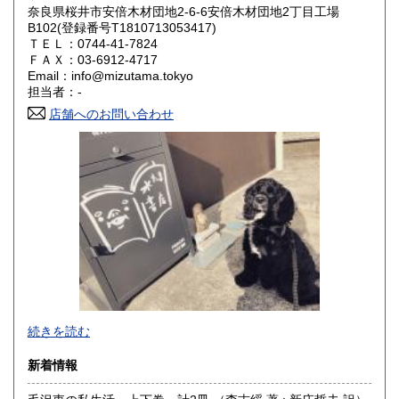
岡山県
広島県
600円
600円
奈良県桜井市安倍木材団地2-6-6安倍木材団地2丁目工場
B102(登録番号T1810713053417)
ＴＥＬ：0744-41-7824
山口県
徳島県
600円
600円
ＦＡＸ：03-6912-4717
Email：info@mizutama.tokyo
香川県
愛媛県
600円
600円
担当者：-
店舗へのお問い合わせ
高知県
福岡県
600円
600円
佐賀県
長崎県
600円
600円
熊本県
大分県
600円
600円
宮崎県
鹿児島県
600円
600円
沖縄県
600円
続きを読む
新着情報