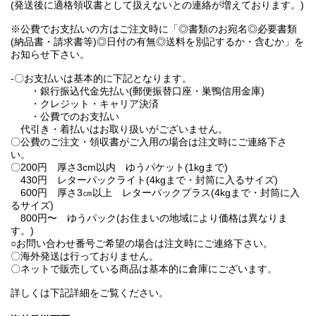
(発送後に適格領収書として扱えないとの連絡が増えております。)
※公費でお支払いの方はご注文時に「◎書類のお宛名◎必要書類
(納品書・請求書等)◎日付の有無◎送料を別記するか・含むか」を
お知らせ下さい。
-〇お支払いは基本的に下記となります。
・銀行振込代金先払い(郵便振替口座・巣鴨信用金庫)
・クレジット・キャリア決済
・公費でのお支払い
代引き・着払いはお取り扱いがございません。
〇公費のご注文・領収書がご入用の場合は注文時にご連絡下さ
い。
〇200円 厚さ3cm以内 ゆうパケット(1kgまで)
430円 レターパックライト(4kgまで・封筒に入るサイズ)
600円 厚さ3㎝以上 レターパックプラス(4kgまで・封筒に入
るサイズ)
800円〜 ゆうパック(お住まいの地域により価格は異なりま
す。)
○お問い合わせ番号ご希望の場合は注文時にご連絡下さい。
〇海外発送は行っておりません。
〇ネットで販売している商品は基本的に倉庫にございます。
詳しくは下記詳細をご覧ください。