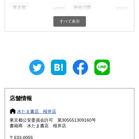
東京都
神奈川県
600円
600円
新潟県
富山県
すべて表示
600円
600円
石川県
福井県
600円
600円
山梨県
長野県
600円
600円
岐阜県
静岡県
600円
600円
愛知県
三重県
600円
600円
滋賀県
京都府
600円
600円
店舗情報
大阪府
兵庫県
600円
600円
水たま書店 桜井店
奈良県
和歌山県
600円
600円
東京都公安委員会許可 第305551309160号
書籍商 水たま書店 桜井店
鳥取県
島根県
600円
600円
〒633-0055