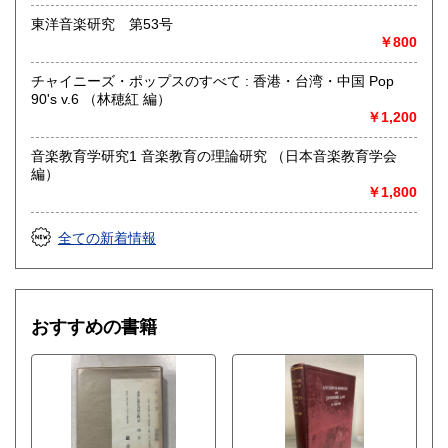
合がございます)
東洋音楽研究 第53号
￥800
書籍の買取について
チャイニーズ・ポップスのすべて : 香港・台湾・中国 Pop
水たま書店 ではお買取り大歓迎です
90's v.6 （林穂紅 編）
￥1,200
駐車場ございます
詳しくはHPをご覧ください
音楽教育学研究1 音楽教育の理論研究 （日本音楽教育学会
編）
￥1,800
取り扱い分野
総記、哲学宗教、歴史、社会科学、自然科学、美術工芸、国
全ての新着情報
語国文、外国文学、古典籍、近代文献、趣味、サブカルチャ
ー、古書一般（その他）
おすすめの書籍