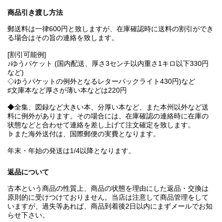
商品引き渡し方法
郵送料は一律600円と致しますが、在庫確認時に送料の割引ができ
る場合はその旨の連絡を致します。
[割引可能例]
♪ゆうパケット (国内配送、厚さ3センチ以内重さ1キロ以下330円
など)
◇ゆうパケットの例外となるレターパックライト430円)など
♯文庫本など厚さが薄い本などは220円
◆全集、図録など大きい本、分厚い本など、また本州以外など送
料に例外があります。その場合には、在庫確認の連絡時に在庫の
状態などと合わせて連絡を差し上げて注文確定を致します。
♭また海外送付は、国際郵便の実費となります。
年末・年始の発送は1/4以降となります。
返品について
古本という商品の性質上、商品の状態を理由にした返品・交換は
原則的に受けつけておりません。当店は注意して商品管理をして
いますが、過失等あれば、商品到着後2日以内にまずメールでお知
らせ下さい。