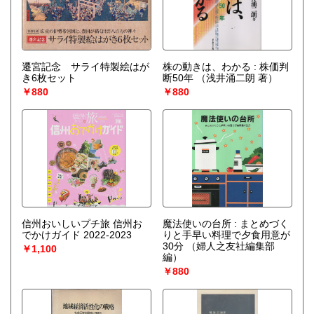
遷宮記念 サライ特製絵はが
株の動きは、わかる : 株価判
き6枚セット
断50年
（浅井涌二朗 著）
￥880
￥880
信州おいしいプチ旅 信州お
魔法使いの台所 : まとめづく
でかけガイド 2022-2023
りと手早い料理で夕食用意が
30分
（婦人之友社編集部
￥1,100
編）
￥880