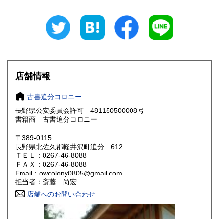
岐阜県
静岡県
220円
220円
愛知県
三重県
220円
220円
滋賀県
京都府
220円
220円
店舗情報
大阪府
兵庫県
220円
220円
古書追分コロニー
奈良県
和歌山県
220円
220円
長野県公安委員会許可 481150500008号
書籍商 古書追分コロニー
鳥取県
島根県
220円
220円
〒389-0115
岡山県
広島県
220円
220円
長野県北佐久郡軽井沢町追分 612
ＴＥＬ：0267-46-8088
ＦＡＸ：0267-46-8088
山口県
徳島県
220円
220円
Email：owcolony0805@gmail.com
担当者：斎藤 尚宏
香川県
愛媛県
220円
220円
店舗へのお問い合わせ
高知県
福岡県
220円
220円