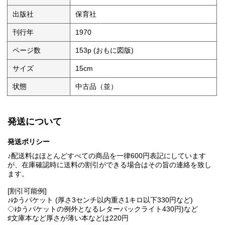
出版社
保育社
刊行年
1970
ページ数
153p (おもに図版)
サイズ
15cm
状態
中古品（並）
発送について
発送ポリシー
♪配送料はほとんどすべての商品を一律600円表記にしています
が、在庫確認時に送料の割引ができる場合はその旨の連絡を致し
ます。
[割引可能例]
♪ゆうパケット (厚さ3センチ以内重さ1キロ以下330円など)
◇ゆうパケットの例外となるレターパックライト430円)など
♯文庫本など厚さが薄い本などは220円