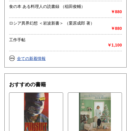
哲学宗教、歴史、社会科学、美術工芸、外国文学、趣味、サ
食の本 ある料理人の読書録 （稲田俊輔）
ブカルチャー、古書一般（その他）
￥880
ロシア異界幻想 ＜岩波新書＞ （栗原成郎 著）
￥880
工作手帖
￥1,100
全ての新着情報
おすすめの書籍