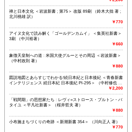
追分コロニーは「豊かな暮らし」をテーマにした「村の古本
屋」です。人が精神的に豊かな生活を送るための 様々な遊び
禅と日本文化 ＜岩波新書 ; 第75＞ 改版 89刷 （鈴木大拙 著 ;
的「衣・食・住、アート、音楽、旅、 趣味、健康、文芸、経
北川桃雄 訳）
済、社会、哲学、政治」 等の幅広いテーマを扱います。
￥770
「日本の古本屋」で販売している古本は、隣りの「文化磁場
油や」で一部展示販売も春～秋にしています、堀辰雄、立原
アイヌ文化で読み解く「ゴールデンカムイ」 ＜集英社新書＞
道造、加藤周一などのゆかりの土地柄です。信州にお越しの
3刷 （中川裕著）
場合はどうぞお立ち寄り下さい。
￥660
沿線名：しなの鉄道
象徴天皇制への道 : 米国大使グルーとその周辺 ＜岩波新書＞
最寄駅：信濃追分駅
（中村政則 著）
営業時間：12:00〜17:00
￥880
定休日：火・水曜日(夏季:毎日営業、冬季:天気次第)
図説地図とあらすじでわかる!続日本紀と日本後紀 ＜青春新書
書籍の買取について
インテリジェンス 続日本紀 日本後紀 PI-295＞ （中村修也 監
修）
￥2,200
◇近隣であれば書籍の買取をしています。少数であれば店へ
の持ち込み、あるいは量が多い場合はまずは電話などで相談
「戦間期」の思想家たち : レヴィ=ストロース・ブルトン・バ
をさせていただくこともあります。
タイユ ＜平凡社新書＞ （桜井哲夫 著）
￥880
買取が出来る本とそうでない本があります、メール・電話等
で連絡頂ければと思います。
小布施まちづくりの奇跡 ＜新潮新書 354＞ （川向正人 著）
￥770
取り扱い分野