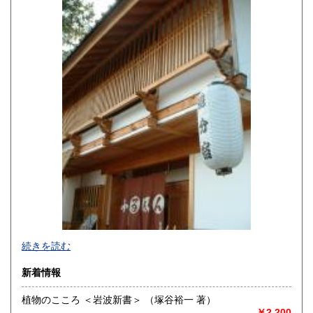
佐賀県
長崎県
220円
220円
熊本県
大分県
220円
220円
宮崎県
鹿児島県
220円
220円
沖縄県
220円
続きを読む
新着情報
植物のこころ ＜岩波新書＞ （塚谷裕一 著）
￥2,200