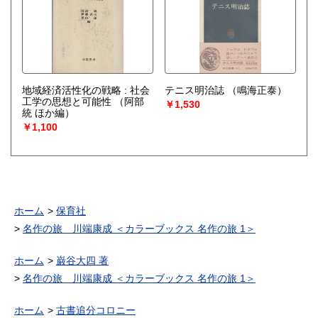
地域経済活性化の戦略 : 社会
テニス明治誌
（鳴海正泰）
工学の思想と可能性
（阿部
￥1,530
統 ほか編）
￥1,100
ホーム
保育社
名作の旅 川端康成 ＜カラーブックス 名作の旅 1＞
ホーム
巌谷大四 著
名作の旅 川端康成 ＜カラーブックス 名作の旅 1＞
ホーム
古書追分コロニー