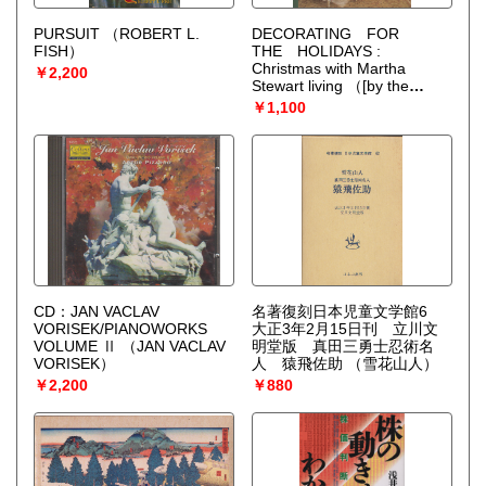
PURSUIT
（ROBERT L.
DECORATING FOR
FISH）
THE HOLIDAYS :
Christmas with Martha
￥2,200
Stewart living
（[by the
editors of Martha Stewart
￥1,100
living]）
CD：JAN VACLAV
名著復刻日本児童文学館6
VORISEK/PIANOWORKS
大正3年2月15日刊 立川文
VOLUME Ⅱ
（JAN VACLAV
明堂版 真田三勇士忍術名
VORISEK）
人 猿飛佐助
（雪花山人）
￥2,200
￥880