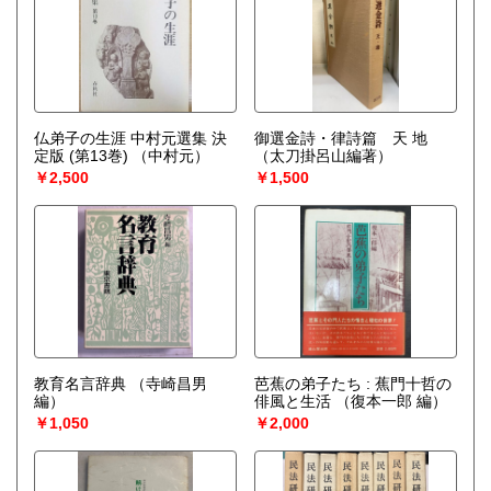
仏弟子の生涯 中村元選集 決
御選金詩・律詩篇 天 地
定版 (第13巻)
（中村元）
（太刀掛呂山編著）
￥2,500
￥1,500
教育名言辞典
（寺崎昌男
芭蕉の弟子たち : 蕉門十哲の
編）
俳風と生活
（復本一郎 編）
￥1,050
￥2,000