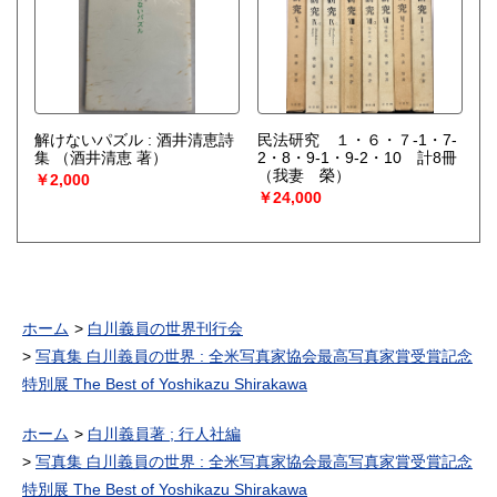
解けないパズル : 酒井清恵詩
民法研究 １・６・７-1・7-
集
（酒井清恵 著）
2・8・9-1・9-2・10 計8冊
（我妻 榮）
￥2,000
￥24,000
ホーム
白川義員の世界刊行会
写真集 白川義員の世界 : 全米写真家協会最高写真家賞受賞記念
特別展 The Best of Yoshikazu Shirakawa
ホーム
白川義員著 ; 行人社編
写真集 白川義員の世界 : 全米写真家協会最高写真家賞受賞記念
特別展 The Best of Yoshikazu Shirakawa