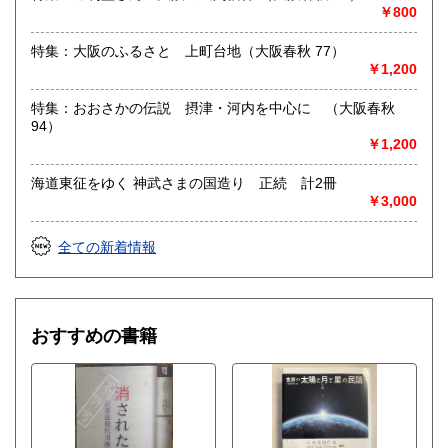
最寄駅：桜井駅
￥800
営業時間：11時‐17時
定休日：金曜日(その他の曜日でも出張買取等により休みの場
特集：大阪のふるさと 上町台地（大阪春秋 77）
合がございます)
￥1,200
書籍の買取について
特集：おおさかの伝説 摂津・河内を中心に （大阪春秋
94）
水たま書店 ではお買取り大歓迎です
￥1,200
駐車場ございます
海道東征をゆく 神武さまの国造り 正続 計2冊
詳しくはHPをご覧ください
￥3,000
取り扱い分野
全ての新着情報
総記、哲学宗教、歴史、社会科学、自然科学、美術工芸、国
語国文、外国文学、古典籍、近代文献、趣味、サブカルチャ
ー、古書一般（その他）
おすすめの書籍