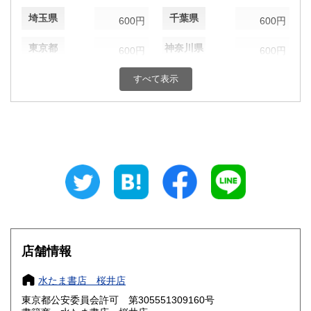
埼玉県
千葉県
600円
600円
東京都
神奈川県
600円
600円
新潟県
富山県
すべて表示
600円
600円
石川県
福井県
600円
600円
山梨県
長野県
600円
600円
岐阜県
静岡県
600円
600円
愛知県
三重県
600円
600円
滋賀県
京都府
600円
600円
店舗情報
大阪府
兵庫県
600円
600円
水たま書店 桜井店
奈良県
和歌山県
600円
600円
東京都公安委員会許可 第305551309160号