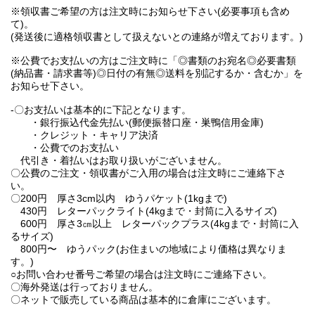
※領収書ご希望の方は注文時にお知らせ下さい(必要事項も含め
て)。
(発送後に適格領収書として扱えないとの連絡が増えております。)
※公費でお支払いの方はご注文時に「◎書類のお宛名◎必要書類
(納品書・請求書等)◎日付の有無◎送料を別記するか・含むか」を
お知らせ下さい。
-〇お支払いは基本的に下記となります。
・銀行振込代金先払い(郵便振替口座・巣鴨信用金庫)
・クレジット・キャリア決済
・公費でのお支払い
代引き・着払いはお取り扱いがございません。
〇公費のご注文・領収書がご入用の場合は注文時にご連絡下さ
い。
〇200円 厚さ3cm以内 ゆうパケット(1kgまで)
430円 レターパックライト(4kgまで・封筒に入るサイズ)
600円 厚さ3㎝以上 レターパックプラス(4kgまで・封筒に入
るサイズ)
800円〜 ゆうパック(お住まいの地域により価格は異なりま
す。)
○お問い合わせ番号ご希望の場合は注文時にご連絡下さい。
〇海外発送は行っておりません。
〇ネットで販売している商品は基本的に倉庫にございます。