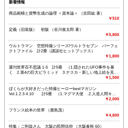
新着情報
商品範疇と貨幣生成の論理 ＜資本論＞ （吉田紘 著）
￥510
定義（旧装版） 初版 （谷川俊太郎 著）
￥5,800
ウルトラマン 空想特撮シリーズ/ウルトラセブン パーフェ
クトファイル 計2冊（講談社ヒットブックス）
￥1,800
週刊世界百不思議 1-5 計5冊 （1.隠されたUFO事件を暴
ネット販売を主に多ジャンルの書籍をお取り扱いしておりま
く 2.第4の巨大ピラミッド 3.ナスカ・新しい地上絵を見つ
す
けた 4.安倍晴明「傑作呪王伝」 5.幻のアトランティス大
￥1,500
奈良県での専門書買取りはお任せください！
陸はどこだ?）
大量の書籍から蔵書の整理まで
ぼくらが大好きだった特撮ヒーローbestマガジン
★ISBN有の書籍・戦前・戦中の古書・紙物(古いチラシなど)
Vol.1.2.3.4.10 計5冊 （1.マグマ大使 .2.人造人間キカ
専門書(社会科学・書道・哲学などなど)
イダー3.ギララ 4.ガメラ 10.怪奇大作戦） ＜Kodansha
￥2,000
パンフレット・絵葉書・古写真等 CD・DVDなど 買取りして
official file magazine＞
おります！！
フランス絵本の世界 （鹿島茂）
まずはお気軽にお問い合わせください!
￥4,800
沿線名：近鉄大阪線
特集：ご利益さん 大阪の民間信仰 （大阪春秋 60）