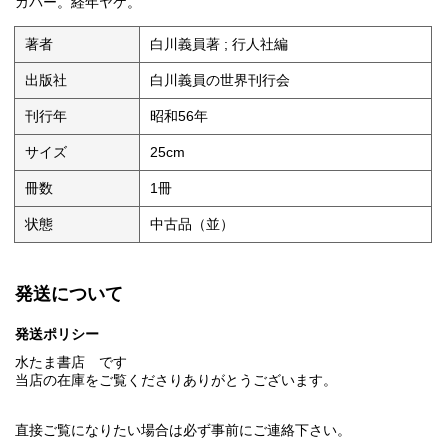
カバー。経年ヤケ。
著者
白川義員著 ; 行人社編
出版社
白川義員の世界刊行会
刊行年
昭和56年
サイズ
25cm
冊数
1冊
状態
中古品（並）
発送について
発送ポリシー
水たま書店 です
当店の在庫をご覧くださりありがとうございます。
直接ご覧になりたい場合は必ず事前にご連絡下さい。