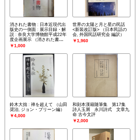
消された書物 : 日本近現代出
世界の太陽と月と星の民話
版史の一側面 : 展示目録・解
<新装改訂版>
（日本民話の
説 : 奈良大学博物館平成22年
会, 外国民話研究会 編訳）
度企画展示
（消された書物-
￥1,960
日本近現代出版史の一側面展
￥1,000
示実行委員 編）
鈴木大拙 : 禅を超えて
（山田
和刻本漢籍随筆集 第17集
奨治, ジョン・ブリーン編）
詩人玉屑 永川詩式 文章九
命 古今文評
￥4,000
￥2,000