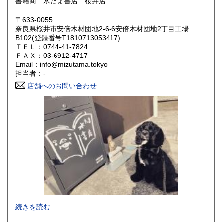
書籍商 水たま書店 桜井店
鳥取県
島根県
600円
600円
〒633-0055
岡山県
広島県
600円
600円
奈良県桜井市安倍木材団地2-6-6安倍木材団地2丁目工場
B102(登録番号T1810713053417)
ＴＥＬ：0744-41-7824
山口県
徳島県
600円
600円
ＦＡＸ：03-6912-4717
Email：info@mizutama.tokyo
香川県
愛媛県
600円
600円
担当者：-
店舗へのお問い合わせ
高知県
福岡県
600円
600円
佐賀県
長崎県
600円
600円
熊本県
大分県
600円
600円
宮崎県
鹿児島県
600円
600円
沖縄県
600円
続きを読む