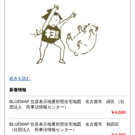
佐賀県
長崎県
600円
600円
熊本県
大分県
600円
600円
宮崎県
鹿児島県
600円
600円
沖縄県
600円
-
続きを読む
沿線名：大須観音駅4番出口 徒歩5分
新着情報
最寄駅：名古屋市営地下鉄鶴舞線
営業時間：12:00～18:00
BLUEMAP 住居表示地番対照住宅地図 名古屋市 緑区 （社
定休日：火曜日定休(仕入れのため不定休となる場合がござい
団法人 民事法情報センター）
ます)
￥4,000
書籍の買取について
BLUEMAP 住居表示地番対照住宅地図 名古屋市 熱田区
美術関係、建築関係資料等扱っております。
（社団法人 民事法情報センター）
また、江戸期からの古地図、刷り物など、視覚的に当時の様