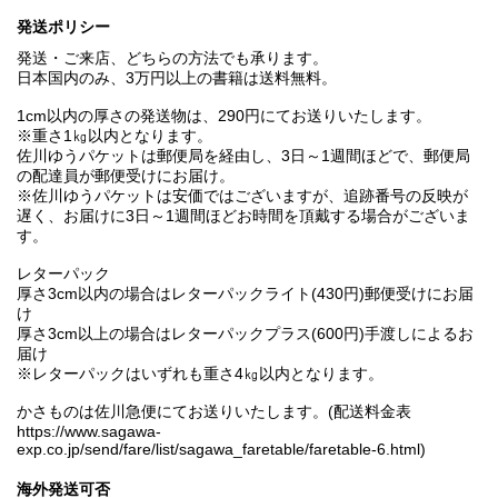
発送ポリシー
発送・ご来店、どちらの方法でも承ります。
日本国内のみ、3万円以上の書籍は送料無料。
1cm以内の厚さの発送物は、290円にてお送りいたします。
※重さ1㎏以内となります。
佐川ゆうパケットは郵便局を経由し、3日～1週間ほどで、郵便局
の配達員が郵便受けにお届け。
※佐川ゆうパケットは安価ではございますが、追跡番号の反映が
遅く、お届けに3日～1週間ほどお時間を頂戴する場合がございま
す。
レターパック
厚さ3cm以内の場合はレターパックライト(430円)郵便受けにお届
け
厚さ3cm以上の場合はレターパックプラス(600円)手渡しによるお
届け
※レターパックはいずれも重さ4㎏以内となります。
かさものは佐川急便にてお送りいたします。(配送料金表
https://www.sagawa-
exp.co.jp/send/fare/list/sagawa_faretable/faretable-6.html)
海外発送可否