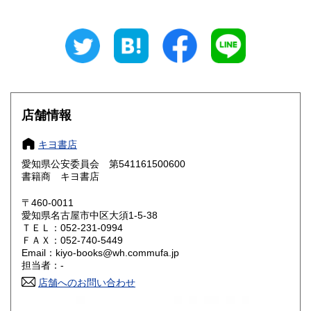
岐阜県
静岡県
600円
600円
愛知県
三重県
600円
600円
滋賀県
京都府
600円
600円
大阪府
兵庫県
600円
600円
店舗情報
奈良県
和歌山県
600円
600円
キヨ書店
愛知県公安委員会 第541161500600
鳥取県
島根県
600円
600円
書籍商 キヨ書店
岡山県
広島県
600円
600円
〒460-0011
愛知県名古屋市中区大須1-5-38
ＴＥＬ：052-231-0994
山口県
徳島県
600円
600円
ＦＡＸ：052-740-5449
Email：kiyo-books@wh.commufa.jp
香川県
愛媛県
600円
600円
担当者：-
店舗へのお問い合わせ
高知県
福岡県
600円
600円