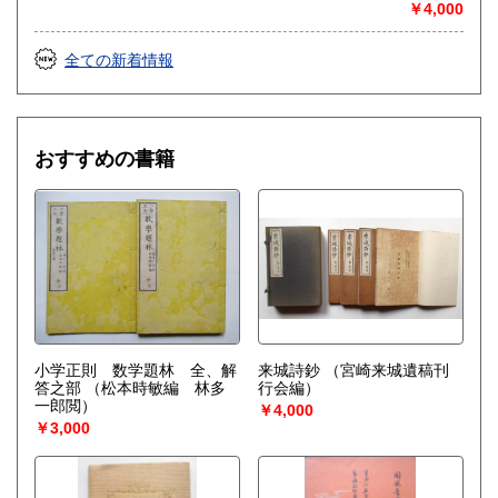
￥4,000
全ての新着情報
おすすめの書籍
小学正則 数学題林 全、解
来城詩鈔
（宮崎来城遺稿刊
答之部
（松本時敏編 林多
行会編）
一郎閲）
￥4,000
￥3,000