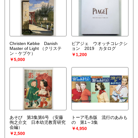
Christen Købke Danish
ピアジェ ウオッチコレクシ
Master of Light
（クリステ
ョン 2019 カタログ
ン・ケプケ）
￥1,200
￥5,000
あそび 第3集第6号
（安藤
トーア毛糸版 流行のあみも
徇之介文 日本幼児教育研究
の 第1～3集
会編）
￥4,950
￥2,500