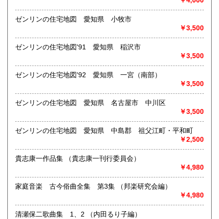
￥4,000
子がわかる資料に力を入れております。
一般書や、専門書の扱いもございます。
ゼンリンの住宅地図 愛知県 小牧市
店頭へのお持ち込み、宅配便でのご送付のいずれも承りま
￥3,500
す。
どうぞお気軽にご相談ください。
ゼンリンの住宅地図'91 愛知県 稲沢市
￥3,500
取り扱い分野
ゼンリンの住宅地図'92 愛知県 一宮（南部）
歴史、社会科学、自然科学、美術工芸、国語国文、古典籍、
￥3,500
近代文献、趣味、サブカルチャー、古書一般（その他）
ゼンリンの住宅地図 愛知県 名古屋市 中川区
￥3,500
ゼンリンの住宅地図 愛知県 中島郡 祖父江町・平和町
￥2,500
貴志康一作品集 （貴志康一刊行委員会）
￥4,980
家庭音楽 古今俗曲全集 第3集 （邦楽研究会編）
￥4,980
清瀬保二歌曲集 1、2 （内田るり子編）