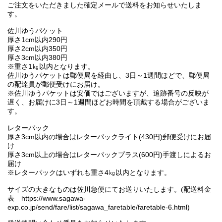
ご注文をいただきました確定メールで送料をお知らせいたしま
す。
佐川ゆうパケット
厚さ1cm以内290円
厚さ2cm以内350円
厚さ3cm以内380円
※重さ1㎏以内となります。
佐川ゆうパケットは郵便局を経由し、3日～1週間ほどで、郵便局
の配達員が郵便受けにお届け。
※佐川ゆうパケットは安価ではございますが、追跡番号の反映が
遅く、お届けに3日～1週間ほどお時間を頂戴する場合がございま
す。
レターパック
厚さ3cm以内の場合はレターパックライト(430円)郵便受けにお届
け
厚さ3cm以上の場合はレターパックプラス(600円)手渡しによるお
届け
※レターパックはいずれも重さ4㎏以内となります。
サイズの大きなものは佐川急便にてお送りいたします。(配送料金
表 https://www.sagawa-
exp.co.jp/send/fare/list/sagawa_faretable/faretable-6.html)