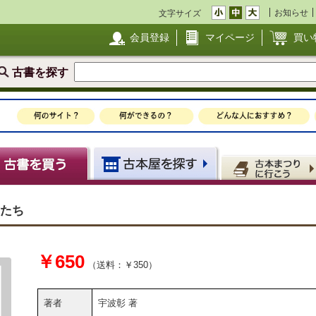
お知らせ
文字サイズ
会員登録
マイページ
買い
古書を探す
家たち
￥650
（送料：￥350）
著者
宇波彰 著