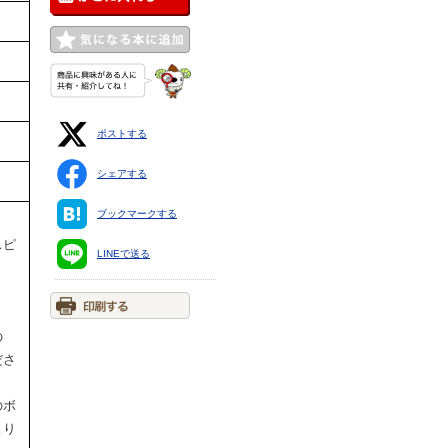
ポストする
シェアする
ブックマークする
スピ
LINEで送る
の
ださ
のボ
より