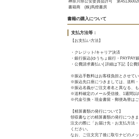
神奈川県公安委員会許可 第451360020
書籍商 (株)馬燈書房
書籍の購入について
支払方法等：
【お支払い方法】
・クレジット/キャリア決済
・銀行振込(ゆうちょ銀行・PAYPAY銀
・公費請求書払い( 詳細は下記【公費
※振込手数料はお客様負担とさせてい
※振込先口座につきましては、送料・
※振込名義がご注文者名と異なる、も
※送料確定のメール受信後、1週間以
※代金引換・現金書留・郵便為替はご
【精算書類の発行について】
領収書などの精算書類の発行につきま
注文の際に「お届け先・お支払方法・
ください。
なお、ご注文完了後に取引ナビのメッ