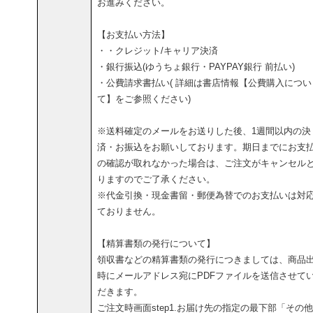
お進みください。
【お支払い方法】
・・クレジット/キャリア決済
・銀行振込(ゆうちょ銀行・PAYPAY銀行 前払い)
・公費請求書払い( 詳細は書店情報【公費購入につい
て】をご参照ください)
※送料確定のメールをお送りした後、1週間以内の決
済・お振込をお願いしております。期日までにお支
の確認が取れなかった場合は、ご注文がキャンセル
りますのでご了承ください。
※代金引換・現金書留・郵便為替でのお支払いは対
ておりません。
【精算書類の発行について】
領収書などの精算書類の発行につきましては、商品
時にメールアドレス宛にPDFファイルを送信させて
だきます。
ご注文時画面step1.お届け先の指定の最下部「その