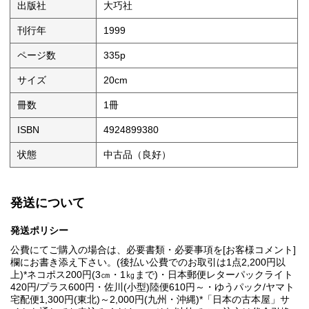
出版社
大巧社
刊行年
1999
ページ数
335p
サイズ
20cm
冊数
1冊
ISBN
4924899380
状態
中古品（良好）
発送について
発送ポリシー
公費にてご購入の場合は、必要書類・必要事項を[お客様コメント]
欄にお書き添え下さい。(後払い公費でのお取引は1点2,200円以
上)*ネコポス200円(3㎝・1㎏まで)・日本郵便レターパックライト
420円/プラス600円・佐川(小型)陸便610円～・ゆうパック/ヤマト
宅配便1,300円(東北)～2,000円(九州・沖縄)*「日本の古本屋」サ