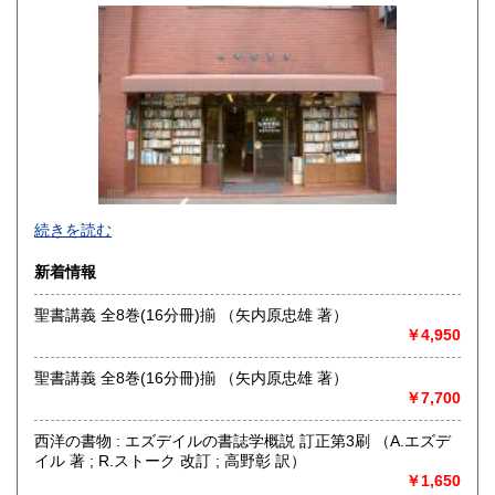
佐賀県
長崎県
200円
200円
熊本県
大分県
200円
200円
宮崎県
鹿児島県
200円
200円
沖縄県
200円
1957年創業。北海道・樺太・千島郷土誌、日露交渉史、アイ
続きを読む
ヌ民族関係を中心に古地図、近代文学初版本・自筆物などを
主に取り扱っております。年1回古書目録を発行しておりま
新着情報
す。
聖書講義 全8巻(16分冊)揃 （矢内原忠雄 著）
沿線名：地下鉄南北線
￥4,950
最寄駅：北12条駅
営業時間：12:00～18:00
聖書講義 全8巻(16分冊)揃 （矢内原忠雄 著）
定休日：日曜・月曜・祝日
￥7,700
書籍の買取について
西洋の書物 : エズデイルの書誌学概説 訂正第3刷 （A.エズデ
https://www.konando-kosho.com
イル 著 ; R.ストーク 改訂 ; 高野彰 訳）
￥1,650