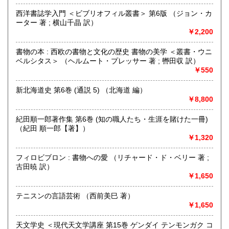
取り扱い分野
西洋書誌学入門 ＜ビブリオフィル叢書＞ 第6版 （ジョン・カ
-
ーター 著 ; 横山千晶 訳）
https://www.konando-kosho.com
￥2,200
書物の本 : 西欧の書物と文化の歴史 書物の美学 ＜叢書・ウニ
ベルシタス＞ （ヘルムート・プレッサー 著 ; 轡田収 訳）
￥550
新北海道史 第6巻 (通説 5) （北海道 編）
￥8,800
紀田順一郎著作集 第6巻 (知の職人たち・生涯を賭けた一冊)
（紀田 順一郎【著】）
￥1,320
フィロビブロン : 書物への愛 （リチャード・ド・ベリー 著 ;
古田暁 訳）
￥1,650
テニスンの言語芸術 （西前美巳 著）
￥1,650
天文学史 ＜現代天文学講座 第15巻 ゲンダイ テンモンガク コ