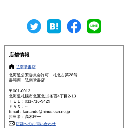
山梨県
長野県
200円
200円
岐阜県
静岡県
200円
200円
愛知県
三重県
200円
200円
滋賀県
京都府
200円
200円
大阪府
兵庫県
200円
200円
店舗情報
奈良県
和歌山県
200円
200円
弘南堂書店
北海道公安委員会許可 札北古第28号
鳥取県
島根県
200円
200円
書籍商 弘南堂書店
岡山県
広島県
200円
200円
〒001-0012
北海道札幌市北区北12条西4丁目2-13
ＴＥＬ：011-716-9429
山口県
徳島県
200円
200円
ＦＡＸ：--
Email：konando@ninus.ocn.ne.jp
香川県
愛媛県
200円
200円
担当者：高木庄一
店舗へのお問い合わせ
高知県
福岡県
200円
200円