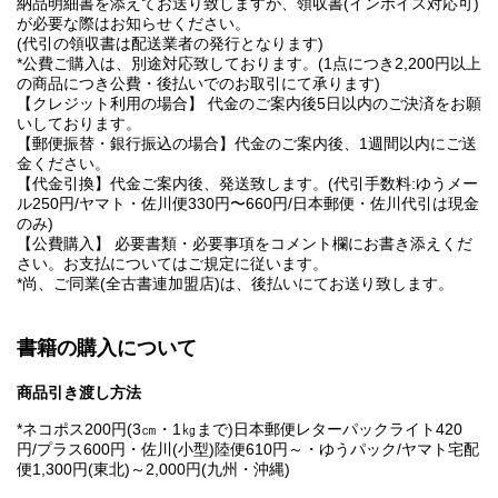
納品明細書を添えてお送り致しますが、領収書(インボイス対応可)
が必要な際はお知らせください。
(代引の領収書は配送業者の発行となります)
*公費ご購入は、別途対応致しております。(1点につき2,200円以上
の商品につき公費・後払いでのお取引にて承ります)
【クレジット利用の場合】 代金のご案内後5日以内のご決済をお願
いしております。
【郵便振替・銀行振込の場合】代金のご案内後、1週間以内にご送
金ください。
【代金引換】代金ご案内後、発送致します。(代引手数料:ゆうメー
ル250円/ヤマト・佐川便330円〜660円/日本郵便・佐川代引は現金
のみ)
【公費購入】 必要書類・必要事項をコメント欄にお書き添えくだ
さい。お支払についてはご規定に従います。
*尚、ご同業(全古書連加盟店)は、後払いにてお送り致します。
書籍の購入について
商品引き渡し方法
*ネコポス200円(3㎝・1㎏まで)日本郵便レターパックライト420
円/プラス600円・佐川(小型)陸便610円～・ゆうパック/ヤマト宅配
便1,300円(東北)～2,000円(九州・沖縄)