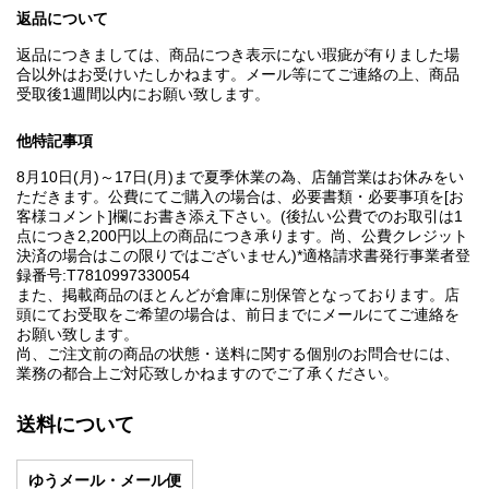
返品について
返品につきましては、商品につき表示にない瑕疵が有りました場
合以外はお受けいたしかねます。メール等にてご連絡の上、商品
受取後1週間以内にお願い致します。
他特記事項
8月10日(月)～17日(月)まで夏季休業の為、店舗営業はお休みをい
ただきます。公費にてご購入の場合は、必要書類・必要事項を[お
客様コメント]欄にお書き添え下さい。(後払い公費でのお取引は1
点につき2,200円以上の商品につき承ります。尚、公費クレジット
決済の場合はこの限りではございません)*適格請求書発行事業者登
録番号:T7810997330054
また、掲載商品のほとんどが倉庫に別保管となっております。店
頭にてお受取をご希望の場合は、前日までにメールにてご連絡を
お願い致します。
尚、ご注文前の商品の状態・送料に関する個別のお問合せには、
業務の都合上ご対応致しかねますのでご了承ください。
送料について
ゆうメール・メール便