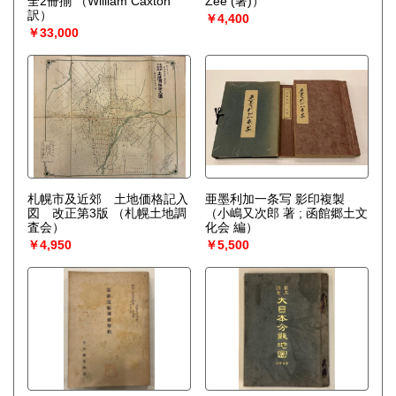
全2冊揃
（William Caxton
Zee (著)）
訳）
￥4,400
￥33,000
札幌市及近郊 土地価格記入
亜墨利加一条写 影印複製
図 改正第3版
（札幌土地調
（小嶋又次郎 著 ; 函館郷土文
査会）
化会 編）
￥4,950
￥5,500