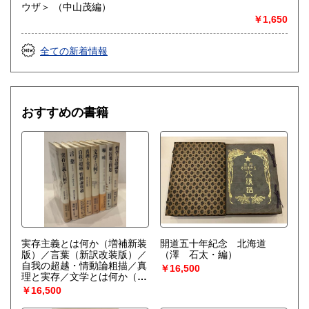
ウザ＞ （中山茂編）
￥1,650
全ての新着情報
おすすめの書籍
実存主義とは何か（増補新装
開道五十年紀念 北海道
版）／言葉（新訳改装版）／
（澤 石太・編）
自我の超越・情動論粗描／真
￥16,500
理と実存／文学とは何か（改
訂新装版）／嘔吐（改訳新装
￥16,500
版）／植民地の問題（改訳新