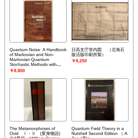
編集）／哲学・言語論集（改
訳新装版） 8冊一括
（J・
P・サルトル）
Quantum Noise: A Handbook
日高支庁管内図
（北海石
of Markovian and Non-
版活版印刷所製）
Markovian Quantum
￥8,250
Stochastic Methods with
Applications to Quantum
￥8,800
Optics (Springer Series in
Synergetics) 3rd Edition
（
Crispin Gardiner (著), Peter
Zoller (著)）
The Metamorphoses of
Quantum Field Theory in a
Ovid Ⅰ・Ⅱ (変身物語)
Nutshell Second Edition
（ A.