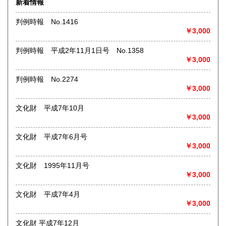
新着情報
術・アート・建築・書道・理工学・東洋医学・ビジネス書・
武道・山岳・オカルト・幻想文学・サブカルチャー・70年
判例時報 No.1416
代、80年代アイドル・アニメ・漫画・雑誌・アダルト・マニ
￥3,000
ア】などオールジャンルを専門スタッフが高額査定
◎メディア商品【ジャズ・ロック・クラシック・映画・アニ
判例時報 平成2年11月1日号 No.1358
メ・ゲーム・声優・アイドル・ビジネス・アダルト・車・バ
￥3,000
イク・鉄道・レトロ系】などのCD、DVD、Blu-ray、LP、
EP、カセット、ポスター、おもちゃ、グッズ、パンフレット
判例時報 No.2274
などマニアックなものを中心に高価買取
￥3,000
◎その他【骨董品・美術品・仏教美術・中国美術・切手・エ
文化財 平成7年10月
ンタイア・和本・漢籍・戦争㊙︎資料・書道具・茶道具・戦前
￥3,000
絵はがき・鳥瞰図・古地図・浮世絵・軸・拓本・印譜・エロ
グロ】など古いものの中には希少価値の高いものも多数ござ
文化財 平成7年6月号
いますので価値がないと処分される前に是非 ｢古本倶楽部｣ま
￥3,000
で、お問い合わせ下さい
文化財 1995年11月号
沿線名：-
￥3,000
最寄駅：-
営業時間：-
定休日：-
文化財 平成7年4月
￥3,000
書籍の買取について
文化財 平成7年12月