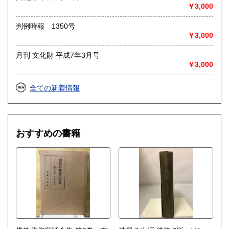
◎出張買取◎
￥3,000
○出張費無料
○出張買取は通常、東海圏のみ
判例時報 1350号
￥3,000
※お売り頂ける本の量や質が見込める場合は関東〜近畿エリ
ア要相談
月刊 文化財 平成7年3月号
例
￥3,000
【1000冊以上の専門書やマニア書籍がある】
【大学の研究室の整理】
【遺品整理で古い紙モノや道具など価値の有無が分からない
全ての新着情報
ものがある】
【神社仏閣、蔵の整理、中国古典籍など査定にかなりの専門
知識を要する】
場合などお気軽にご相談ください。
おすすめの書籍
-------------------------------------------
買取専用ダイヤル
050-3698-2626
-------------------------------------------
◎宅配買取◎
○30点より宅配送料無料
○梱包用ダンボールの無料送付可能
○買取金額の概算が知りたい方は、事前査定のサービスもぜひ
ご活用下さい。