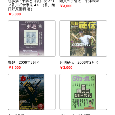
心臓病 : 予防と回復に役立つ
鑑賞の手引太 平洋戦争
＜香川式食事法 4＞
（香川綾
￥3,000
日野原重明 著）
￥3,000
郵趣 2006年3月号
月刊秘伝 2006年2月号
￥3,000
￥3,000