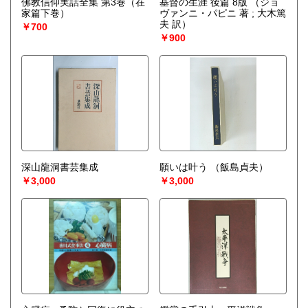
佛教信仰実話全集 第3巻（在
基督の生涯 後篇 8版
（ジョ
宅配買取送付先
家篇下巻）
ヴァンニ・パピニ 著 ; 大木篤
----------------------------------------
夫 訳）
￥700
501-0224
￥900
岐阜県瑞穂市稲里197-1
古本倶楽部 宅配買取受付係
058-322-2366
----------------------------------------
取り扱い分野
-
オールジャンル、戦前紙モノ、古典籍
深山龍洞書芸集成
願いは叶う
（飯島貞夫）
￥3,000
￥3,000