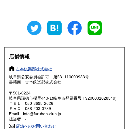
山梨県
長野県
800円
800円
岐阜県
静岡県
800円
800円
愛知県
三重県
800円
800円
滋賀県
京都府
800円
800円
大阪府
兵庫県
800円
800円
店舗情報
奈良県
和歌山県
800円
800円
古本倶楽部株式会社
岐阜県公安委員会許可 第531110000983号
鳥取県
島根県
800円
800円
書籍商 古本倶楽部株式会社
岡山県
広島県
800円
800円
〒501-0224
岐阜県瑞穂市稲里440-1(岐阜市登録番号 T9200001028549)
ＴＥＬ：050-3698-2626
山口県
徳島県
800円
800円
ＦＡＸ：058-203-0789
Email：info@furuhon-club.jp
香川県
愛媛県
800円
800円
担当者：-
店舗へのお問い合わせ
高知県
福岡県