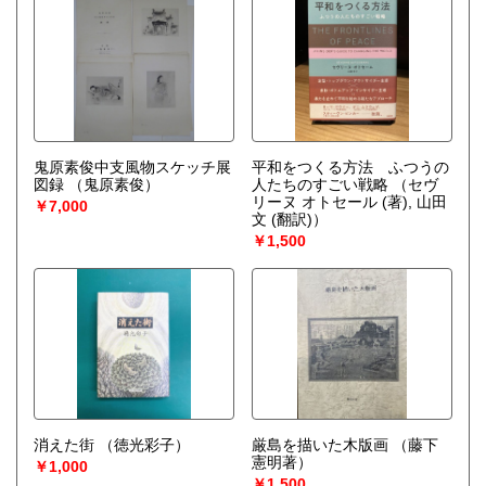
鬼原素俊中支風物スケッチ展
平和をつくる方法 ふつうの
図録
（鬼原素俊）
人たちのすごい戦略
（セヴ
リーヌ オトセール (著), 山田
￥7,000
文 (翻訳)）
￥1,500
消えた街
（徳光彩子）
厳島を描いた木版画
（藤下
憲明著）
￥1,000
￥1,500