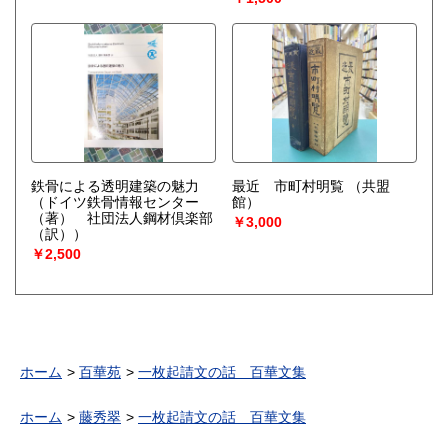
鉄骨による透明建築の魅力
最近 市町村明覧
（共盟
（ドイツ鉄骨情報センター
館）
（著） 社団法人鋼材倶楽部
￥3,000
（訳））
￥2,500
ホーム
百華苑
一枚起請文の話 百華文集
ホーム
藤秀翠
一枚起請文の話 百華文集