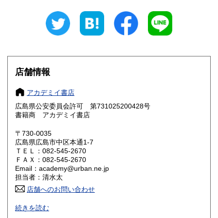
山梨県
長野県
1,000円
1,000円
岐阜県
静岡県
900円
900円
愛知県
三重県
900円
900円
滋賀県
京都府
800円
800円
店舗情報
大阪府
兵庫県
800円
800円
アカデミイ書店
奈良県
和歌山県
広島県公安委員会許可 第731025200428号
800円
800円
書籍商 アカデミイ書店
鳥取県
島根県
800円
800円
〒730-0035
広島県広島市中区本通1-7
岡山県
広島県
800円
800円
ＴＥＬ：082-545-2670
ＦＡＸ：082-545-2670
Email：academy@urban.ne.jp
山口県
徳島県
800円
800円
担当者：清水太
香川県
店舗へのお問い合わせ
愛媛県
800円
800円
アカデミイ書店は広島市中心部(金座街・紙屋町)に実店舗を
続きを読む
高知県
福岡県
構え、連日店頭や出張買取で多数の書籍を買入しておりま
800円
800円