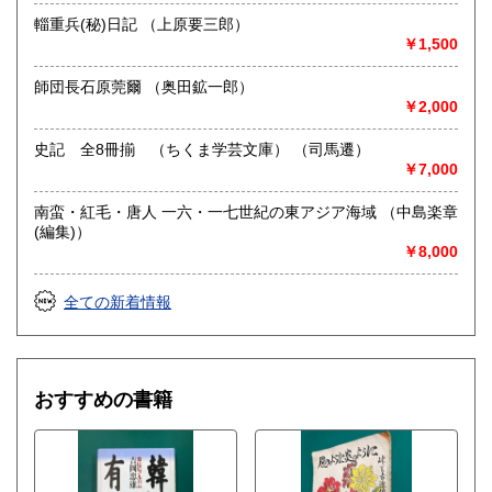
ブカルチャー、文庫、 カープ
輜重兵(秘)日記 （上原要三郎）
￥1,500
師団長石原莞爾 （奥田鉱一郎）
￥2,000
史記 全8冊揃 （ちくま学芸文庫） （司馬遷）
￥7,000
南蛮・紅毛・唐人 一六・一七世紀の東アジア海域 （中島楽章
(編集)）
￥8,000
全ての新着情報
おすすめの書籍