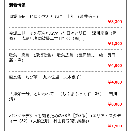
す。
新着情報
豊富なラインナップで選りすぐった良書をお手頃な価格で提
佐賀県
長崎県
800円
800円
供しています。
原爆市長 ヒロシマとともに二十年 （濱井信三）
特に広島の郷土誌や原爆文献には力を入れています。
熊本県
大分県
800円
￥3,300
800円
登録している本以外にもたくさんの在庫がございますのでお
気軽にお問い合わせください。
被爆二世 その語られなかった日々と明日 （深川宗俊（監
宮崎県
鹿児島県
800円
800円
修） 広島記者団被爆二世刊行会（編））
沿線名：広島電鉄
￥1,800
最寄駅：八丁堀電停
沖縄県
1,500円
営業時間：10:00〜19:00
定休日：年中無休(ただし、12月29日以降の御注文は1月4日
歌集 廣島 (原爆歌集) 歌集広島 （豊田清史・編 長田
以降の配送になります。 尚、実店舗の営業日は、年末12月30
新・序）
日まで、年始1月3日からとなります。)
￥4,000
書籍の買取について
画文集 ちび筆 （丸木位里・丸木俊子）
￥4,000
文学、歴史、郷土誌、原爆、思想、宗教、美術、古典籍、サ
ブカルチャー、文庫、
「原爆一号」といわれて （ちくまぶっくす 36） （吉川
カープグッズなど買取しております。
清）
まずはご相談ください。
￥6,000
取り扱い分野
バングラデシュを知るための66章【第3版】 (エリア・スタデ
ィーズ32) （大橋正明、村山真弓(著, 編集)）
-
￥1,500
文学、歴史、郷土誌、原爆、思想、宗教、美術、古典籍、サ