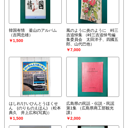
韓国有情 釜山のアルバム
風のように炎のように 峠三
（吉岡忠雄）
吉追悼集
（峠三吉追悼号編
集委員会 太田洋子、四國五
￥1,500
郎、山代巴他）
￥7,000
はしれ!けいひんとうほくせ
広島県の民話・伝説・民謡
ん (のりものえほん)
（松本
第1集
（広島県商工部観光
典久 井上広和(写真)）
課）
￥1,500
￥2,000