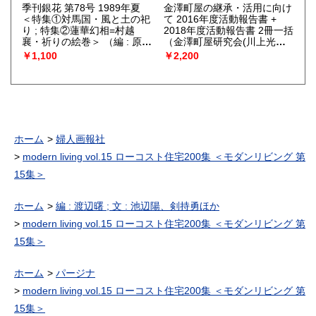
季刊銀花 第78号 1989年夏
金澤町屋の継承・活用に向け
＜特集①対馬国・風と土の祀
て 2016年度活動報告書 +
り ; 特集②蓮華幻相=村越
2018年度活動報告書 2冊一括
襄・祈りの絵巻＞
（編 : 原実
（金澤町屋研究会(川上光
; 表紙構成 : 杉浦康平）
彦)）
￥1,100
￥2,200
ホーム
婦人画報社
modern living vol.15 ローコスト住宅200集 ＜モダンリビング 第
15集＞
ホーム
編 : 渡辺曙 ; 文 : 池辺陽、剣持勇ほか
modern living vol.15 ローコスト住宅200集 ＜モダンリビング 第
15集＞
ホーム
パージナ
modern living vol.15 ローコスト住宅200集 ＜モダンリビング 第
15集＞