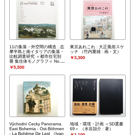
11の集落・外空間の構造 : 志
東京あれこれ : 大正風俗スケ
摩半島と南イタリアの集落・
ッチ
（竹内重雄 : 画・文）
比較調査研究 ＜都市住宅別
￥3,300
冊 集住体モノグラフィ No.1
＞
（森俊偉 : 著 ; 都市住宅編
￥5,500
集部 : 編）
Východní Cecky Panorama.
地域・環境・計画 ＜SD選書
East Bohemia - Ost-Böhmen
69＞
（水谷頴介 : 著）
- La Bohême De Lest
（Ivan
￥1,100