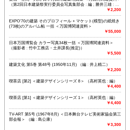
インテリア、建築、広告、写真、美術関係の蔵書の処分をお
（第2回日本建築祭実行委員会写真集部会 : 編 ; 勝井三雄 : ア
考えの際にはメール、電話、ファックスでご連絡下さい。誠
ートディレクション）
￥2,200
実にお見積り致します。
EXPO'70の建築 そのプロフィール + マケット(模型)の紙焼き
(73枚)のアルバム帖 一括 ＜万国博関連資料＞
取り扱い分野
￥55,000
美術工芸、外国書、サブカルチャー
グラフィックデザイン、イラストレーション、プロダクトデ
日本万国博覧会 カラー写真34枚一括 ＜万国博関連資料＞
ザイン、建築、インテリアデザイン、美術、工芸、広告、写
（撮影者 : 竹中工務店・土井課長(推定)）
真、印刷(タイポグラフィー)
￥5,500
建築文化 第5巻 第48号 (1950年11月) （編 : 井上精二）
￥2,200
喫茶店 [第2] ＜建築デザインシリーズ 8＞ （高村英也 : 編）
￥4,400
喫茶店 [第1] ＜建築デザインシリーズ 1＞ （高村英也 : 編）
￥4,400
TV-ART 第5号 (1967年8月) ＜日本舞台テレビ美術家協会第三
部会報＞ （編 : 島公康）
￥3,300