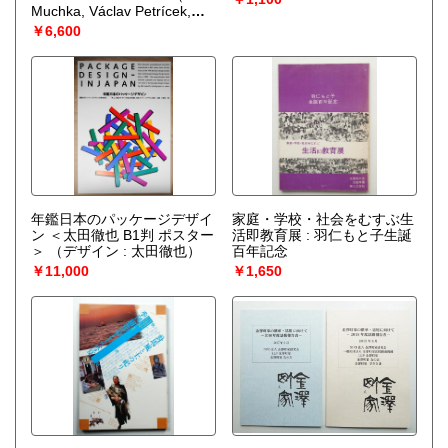
Muchka, Václav Petrícek,
Ladislav Neubert）
￥6,600
年鑑日本のパッケージデザイ
家庭・学校・社会をむすぶ生
ン ＜太田徹也 B1判 ポスター
活即教育展 : 羽仁もと子生誕
＞
（デザイン : 太田徹也）
百年記念
￥11,000
￥1,650