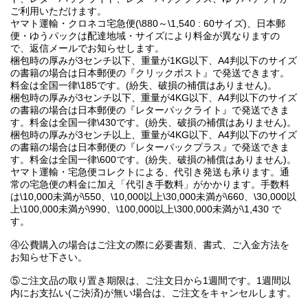
ご利用いただけます。
ヤマト運輸・クロネコ宅急便(\880～\1,540 : 60サイズ)、日本郵
便・ゆうパックは配達地域・サイズにより料金が異なりますの
で、返信メールでお知らせします。
梱包時の厚みが3センチ以下、重量が1KG以下、A4判以下のサイズ
の書籍の場合は日本郵便の『クリックポスト』で発送できます。
料金は全国一律\185です。(紛失、破損の補償はありません)。
梱包時の厚みが3センチ以下、重量が4KG以下、A4判以下のサイズ
の書籍の場合は日本郵便の『レターパックライト』で発送できま
す。料金は全国一律\430です。(紛失、破損の補償はありません)。
梱包時の厚みが3センチ以上、重量が4KG以下、A4判以下のサイズ
の書籍の場合は日本郵便の『レターパックプラス』で発送できま
す。料金は全国一律\600です。(紛失、破損の補償はありません)。
ヤマト運輸・宅急便コレクトによる、代引き発送も承ります。通
常の宅急便の料金に加え「代引き手数料」がかかります。手数料
は\10,000未満が\550、\10,000以上\30,000未満が\660、\30,000以
上\100,000未満が\990、\100,000以上\300,000未満が\1,430 で
す。
④公費購入の場合はご注文の際に必要書類、書式、ご入金方法を
お知らせ下さい。
⑤ご注文品の取り置き期限は、ご注文日から1週間です。1週間以
内にお支払い(ご決済)が無い場合は、ご注文をキャンセルします。