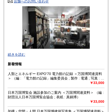
店舗へのお問い合わせ
高知県
福岡県
185円
185円
佐賀県
長崎県
185円
185円
熊本県
大分県
185円
185円
宮崎県
鹿児島県
185円
185円
沖縄県
185円
グラフィックデザイン、イラストレーション、タイポグラフ
続きを読む
ィ、プロダクトデザイン、インテリア、建築、広告、写真に
関する資料を扱っています。買取りも積極的に行っておりま
新着情報
すので、出張・宅配買取ともに、お気軽にご連絡ください。
人類とエネルギー EXPO'70 電力館の記録 ＜万国博関連資料
沿線名：東京メトロ日比谷線
＞ （編 : 「電力館の記録」編集委員会 ; 製作 : 電通 ; 写真 : 井
最寄駅：人形町
上青龍、松本鼎ほか）
￥33,000
営業時間：平日 午前10時～午後7時
定休日：土曜日・日曜日・祝日
日本万国博覧会 施設参加のご案内 ＜万国博関連資料＞ （編 :
財団法人日本万国博覧会協会 ; 表紙 : 真鍋博）
書籍の買取について
￥33,000
書籍、雑誌の買取り強化中です。グラフィックデザイン、イ
ラストレーション、タイポグラフィ、プロダクトデザイン、
架構・空間・人間 日本万国博建築写真集 ＜万国博関連資料＞