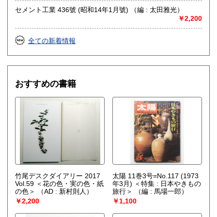
セメント工業 436號 (昭和14年1月號) （編 : 太田雅光）
￥2,200
全ての新着情報
おすすめの書籍
竹尾デスクダイアリー 2017
太陽 11巻3号=No.117 (1973
Vol.59 ＜花の色・実の色・紙
年3月) ＜特集 : 日本やきもの
の色＞
（AD : 新村則人）
旅行＞
（編 : 馬場一郎）
￥2,200
￥1,100