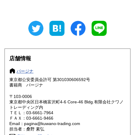
山梨県
長野県
185円
185円
岐阜県
静岡県
185円
185円
愛知県
三重県
185円
185円
滋賀県
京都府
185円
185円
店舗情報
大阪府
兵庫県
185円
185円
パージナ
奈良県
和歌山県
185円
185円
東京都公安委員会許可 第301030606592号
書籍商 パージナ
鳥取県
島根県
185円
185円
〒103-0006
岡山県
広島県
185円
185円
東京都中央区日本橋富沢町4-6 Core-46 Bldg.有限会社クワノ
トレーディング内
山口県
徳島県
ＴＥＬ：03-6661-7964
185円
185円
ＦＡＸ：03-6661-9466
Email：pagina@kuwano-trading.com
香川県
愛媛県
185円
185円
担当者：桑野 素弘