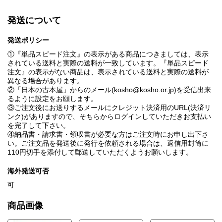
現代の住居のための商品学
発送について
発送ポリシー
①『単品スピード注文』の表示がある商品につきましては、表示
されている送料と実際の送料が一致しています。『単品スピード
注文』の表示がない商品は、表示されている送料と実際の送料が
異なる場合があります。
②「日本の古本屋」からのメール(kosho@kosho.or.jp)を受信出来
るように設定をお願します。
③ご注文後にお送りするメールにクレジット決済用のURL(決済リ
ンク)がありますので、そちらからログインしていただきお支払い
を完了して下さい。
④納品書・請求書・領収書が必要な方はご注文時にお申し出下さ
い。ご注文品を発送後に発行を依頼される場合は、返信用封筒に
110円切手を添付して郵送していただくようお願いします。
海外発送可否
可
商品画像