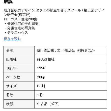
解説
成形合板のデザイン タタミの部屋で使うスツール / 柳工業デザイ
ン研究会(柳宗理)
ローコスト住宅200集
・分譲住宅の平面図集
・分譲住宅の写真集
・テラスハウス
建売住宅を買う人に、建売住宅を作る人に、住宅のことを考える
続きを読む
すべての人に / 池辺陽
45万円の家・60万円の家・75万円の家 / 小宮山雅夫・北川允昭・
吉田桂二
著者
編 : 渡辺曙 ; 文 : 池辺陽、剣持勇ほか
たのしい戸外の家具のデザインと試作(modern living case study
furniture) / 剣持勇デザイン研究所
出版社
婦人画報社
・金網の安楽椅子
・帆布のデッキ・チェア
刊行年
1956
・扇型の床几の茶卓子
・籐のゆれ椅子
ページ数
206p
・フロア・ランプ
・ランプ・テーブル
サイズ
B5判
・ゆれ椅子と編物スタンド
・庭の間仕り
冊数
1冊
・戸外の家具のデザインと試作について ケーススタディの意味 /
剣持勇
状態
中古品（並下）
ガラスのエンサイクロペディア