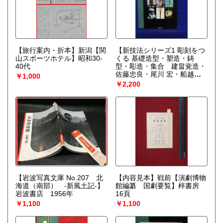
【旅行案内・折本】新潟【関
【新技法シリーズ1 彫刻をつ
山スポーツホテル】昭和30-
くる 基礎造型・塑造・鋳
40代
型・彫造・集合 建畠覚造・
佐藤忠良・尾川 宏・船越保
￥1,000
武・植木 茂・井上武吉 著】
￥2,200
美術出版社
【岩波写真文庫 No.207 北
【内容見本】戦前【演劇博物
海道（南部） -新風土記-】
館編纂 国劇要覧】梓書房
岩波書店 1956年
16頁
￥1,100
￥1,100