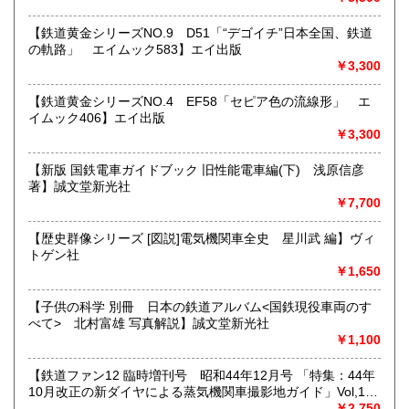
★★メールでのお問い合わせは、用件のみの場合スパムメー
【鉄道黄金シリーズNO.9 D51「“デゴイチ”日本全国、鉄道
ルと判断して返信いたしません。お名前もお願いいたしま
の軌路」 エイムック583】エイ出版
す。★★
￥3,300
沿線名：★★電話・FAXでの在庫、状態確認及びご注文には
【鉄道黄金シリーズNO.4 EF58「セピア色の流線形」 エ
対応しません。お電話を頂いてもすべての方にメールでのお
イムック406】エイ出版
問い合わせを御案内しています。 ★★
￥3,300
最寄駅：-
営業時間：(平日)10:00-17:00
【新版 国鉄電車ガイドブック 旧性能電車編(下) 浅原信彦
定休日：土日祝休/臨時休業有
著】誠文堂新光社
￥7,700
書籍の買取について
【歴史群像シリーズ [図説]電気機関車全史 星川武 編】ヴィ
★出張買取・郵送買取(※要事前相談)致します。
トゲン社
お気軽にご相談ください。
￥1,650
取り扱い分野
【子供の科学 別冊 日本の鉄道アルバム<国鉄現役車両のす
べて> 北村富雄 写真解説】誠文堂新光社
近代文献、趣味、サブカルチャー、古書一般（その他）
￥1,100
【鉄道ファン12 臨時増刊号 昭和44年12月号 「特集：44年
10月改正の新ダイヤによる蒸気機関車撮影地ガイド」Vol,19
103号】交友社
￥2,750