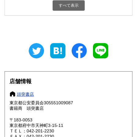
栃木県
群馬県
1,800円
1,800円
すべて表示
埼玉県
千葉県
1,800円
1,800円
東京都
神奈川県
1,800円
1,800円
新潟県
富山県
1,800円
1,800円
石川県
福井県
1,800円
1,800円
山梨県
長野県
1,800円
1,800円
店舗情報
岐阜県
静岡県
1,800円
1,800円
頭突書店
愛知県
三重県
1,800円
1,800円
東京都公安委員会305551009087
書籍商 頭突書店
滋賀県
京都府
1,800円
1,800円
〒183-0053
大阪府
兵庫県
1,800円
1,800円
東京都府中市天神町3-15-11
ＴＥＬ：042-201-2230
奈良県
和歌山県
ＦＡＸ：042-201-2230
1,800円
1,800円