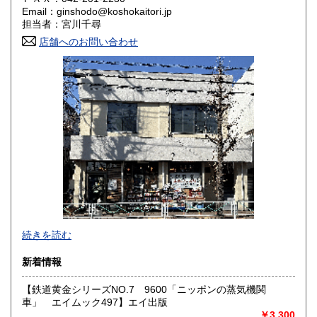
Email：ginshodo@koshokaitori.jp
担当者：宮川千尋
鳥取県
島根県
1,800円
1,800円
店舗へのお問い合わせ
岡山県
広島県
1,800円
1,800円
山口県
徳島県
1,800円
1,800円
香川県
愛媛県
1,800円
1,800円
高知県
福岡県
1,800円
1,800円
佐賀県
長崎県
1,800円
1,800円
熊本県
大分県
1,800円
1,800円
東京都では「銀装堂」として営業しております。
続きを読む
宮崎県
鹿児島県
基本的には同じ書店となります。
1,800円
1,800円
新着情報
★★ご質問、ご要望はご注文前にお問合せ下さい。★★
沖縄県
0円
★★電話・FAXでの在庫、状態確認及びご注文には対応しま
【鉄道黄金シリーズNO.7 9600「ニッポンの蒸気機関
せん。
車」 エイムック497】エイ出版
すべての方にメールでのお問い合わせを御案内してい
￥3,300
ます。