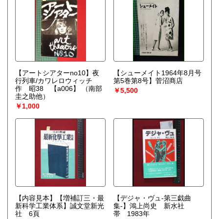
【アートシアターno10】夜
【シューメイト1964年8月号
行列車/カワレロウィッチ
第5巻第8号】菅沼商店
作 昭38 【a006】
（南部
￥5,500
圭之助他）
￥1,000
【内容見本】【増補訂三・最
【デジャ・ヴュ-第三戯曲
新科学工業体系】誠文堂新光
集-】鴻上尚史 新水社
社 6頁
帯 1983年