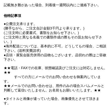
記載無き難があった場合、到着後一週間以内にご連絡下さい。
他特記事項
●公費注文承ります。
(勝手ながら、ご注文合計金額3千円より承ります。)
(ご注文時に必要書式、書類をお知らせ下さい。)
(ご注文時と異なる名義での書類作成の際もその旨お知らせ下さ
い。)
●海外配送については、基本的に不可。どうしてもの場合、ご相談
下さい。(送料実費請求)
●店頭・展覧会販売併用の品物もございます。品切れの際はご容赦
下さい。
★★電話・FAXでの在庫、状態確認及びご注文には対応しません。
★★
すべての方にメールでのお問い合わせを御案内していま
す。
★★メールでのお問い合わせは、用件のみの場合スパムメールと
判断して返信いたしません。お名前もお願いいたします。★★
●タイトルと画像が違っていた場合、画像優先とさせて頂きま
す。