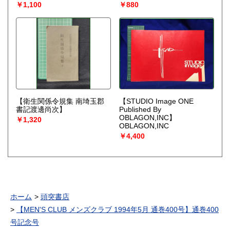
￥1,100
￥880
【衛生関係令規集 南埼玉郡
【STUDIO Image ONE
書記渡邊尚次】
Published By
OBLAGON,INC】
￥1,320
OBLAGON,INC
￥4,400
ホーム
頭突書店
【MEN'S CLUB メンズクラブ 1994年5月 通巻400号】通巻400
号記念号