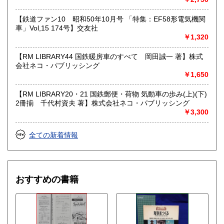
【鉄道ファン10 昭和50年10月号 「特集：EF58形電気機関
車」Vol,15 174号】交友社
￥1,320
【RM LIBRARY44 国鉄暖房車のすべて 岡田誠一 著】株式
会社ネコ・パブリッシング
￥1,650
【RM LIBRARY20・21 国鉄郵便・荷物 気動車の歩み(上)(下)
2冊揃 千代村資夫 著】株式会社ネコ・パブリッシング
￥3,300
全ての新着情報
おすすめの書籍