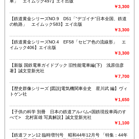
車」 エイムック497】エイ出版
すべての方にメールでのお問い合わせを御案内してい
￥3,300
ます。
★★メールでのお問い合わせは、用件のみの場合スパムメー
【鉄道黄金シリーズNO.9 D51「“デゴイチ”日本全国、鉄道
ルと判断して返信いたしません。お名前もお願いいたしま
の軌路」 エイムック583】エイ出版
す。★★
￥3,300
沿線名：★★電話・FAXでの在庫、状態確認及びご注文には
【鉄道黄金シリーズNO.4 EF58「セピア色の流線形」 エ
対応しません。お電話を頂いてもすべての方にメールでのお
イムック406】エイ出版
問い合わせを御案内しています。 ★★
￥3,300
最寄駅：-
営業時間：(平日)10:00-17:00
【新版 国鉄電車ガイドブック 旧性能電車編(下) 浅原信彦
定休日：土日祝休/臨時休業有
著】誠文堂新光社
￥7,700
書籍の買取について
【歴史群像シリーズ [図説]電気機関車全史 星川武 編】ヴィ
★出張買取・郵送買取(※要事前相談)致します。
トゲン社
お気軽にご相談ください。
￥1,650
取り扱い分野
【子供の科学 別冊 日本の鉄道アルバム<国鉄現役車両のす
べて> 北村富雄 写真解説】誠文堂新光社
近代文献、趣味、サブカルチャー、古書一般（その他）
￥1,100
【鉄道ファン12 臨時増刊号 昭和44年12月号 「特集：44年