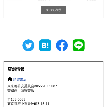
栃木県
群馬県
1,800円
1,800円
すべて表示
埼玉県
千葉県
1,800円
1,800円
東京都
神奈川県
1,800円
1,800円
新潟県
富山県
1,800円
1,800円
石川県
福井県
1,800円
1,800円
山梨県
長野県
1,800円
1,800円
店舗情報
岐阜県
静岡県
1,800円
1,800円
頭突書店
愛知県
三重県
1,800円
1,800円
東京都公安委員会305551009087
書籍商 頭突書店
滋賀県
京都府
1,800円
1,800円
〒183-0053
大阪府
兵庫県
1,800円
1,800円
東京都府中市天神町3-15-11