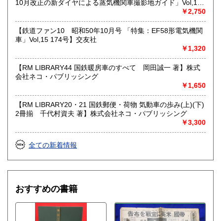
10月改正の新ダイヤによる蒸気機関車撮影地ガイド」Vol,19
103号】交友社
￥2,750
【鉄道ファン10 昭和50年10月号 「特集：EF58形電気機関
車」Vol,15 174号】交友社
￥1,320
【RM LIBRARY44 国鉄暖房車のすべて 岡田誠一 著】株式
会社ネコ・パブリッシング
￥1,650
【RM LIBRARY20・21 国鉄郵便・荷物 気動車の歩み(上)(下)
2冊揃 千代村資夫 著】株式会社ネコ・パブリッシング
￥3,300
全ての新着情報
おすすめの書籍