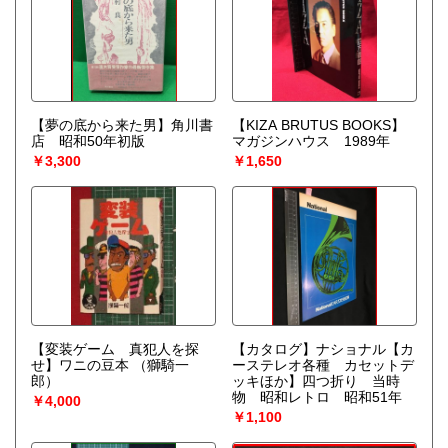
【夢の底から来た男】角川書
【KIZA BRUTUS BOOKS】
店 昭和50年初版
マガジンハウス 1989年
￥3,300
￥1,650
【変装ゲーム 真犯人を探
【カタログ】ナショナル【カ
せ】ワニの豆本
（獅騎一
ーステレオ各種 カセットデ
郎）
ッキほか】四つ折り 当時
物 昭和レトロ 昭和51年
￥4,000
￥1,100