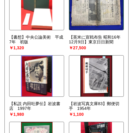
【書想】中央公論美術 平成
【英米に宣戦布告 昭和16年
7年 初版
12月9日】東京日日新聞
￥1,320
￥27,500
【私説 内田吐夢伝】岩波書
【岩波写真文庫83】郵便切
店 1997年
手 1954年
￥1,980
￥1,100