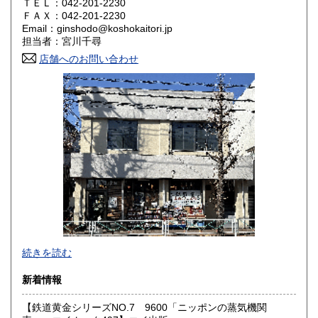
ＴＥＬ：042-201-2230
奈良県
和歌山県
ＦＡＸ：042-201-2230
1,800円
1,800円
Email：ginshodo@koshokaitori.jp
担当者：宮川千尋
鳥取県
島根県
1,800円
1,800円
店舗へのお問い合わせ
岡山県
広島県
1,800円
1,800円
山口県
徳島県
1,800円
1,800円
香川県
愛媛県
1,800円
1,800円
高知県
福岡県
1,800円
1,800円
佐賀県
長崎県
1,800円
1,800円
熊本県
大分県
1,800円
1,800円
東京都では「銀装堂」として営業しております。
続きを読む
宮崎県
鹿児島県
基本的には同じ書店となります。
1,800円
1,800円
新着情報
★★ご質問、ご要望はご注文前にお問合せ下さい。★★
沖縄県
0円
★★電話・FAXでの在庫、状態確認及びご注文には対応しま
【鉄道黄金シリーズNO.7 9600「ニッポンの蒸気機関
せん。