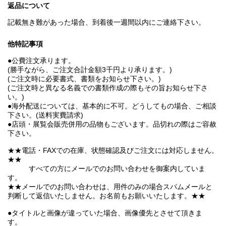
返品について
記載無き難があった場合、到着後一週間以内にご連絡下さい。
他特記事項
●公費注文承ります。
(勝手ながら、ご注文合計金額3千円より承ります。)
(ご注文時に必要書式、書類をお知らせ下さい。)
(ご注文時と異なる名義での書類作成の際もその旨お知らせ下さ
い。)
●海外配送については、基本的に不可。どうしてもの場合、ご相談
下さい。(送料実費請求)
●店頭・展覧会販売併用の品物もございます。品切れの際はご容赦
下さい。
★★電話・FAXでの在庫、状態確認及びご注文には対応しません。
★★
すべての方にメールでのお問い合わせを御案内していま
す。
★★メールでのお問い合わせは、用件のみの場合スパムメールと
判断して返信いたしません。お名前もお願いいたします。★★
●タイトルと画像が違っていた場合、画像優先とさせて頂きま
す。