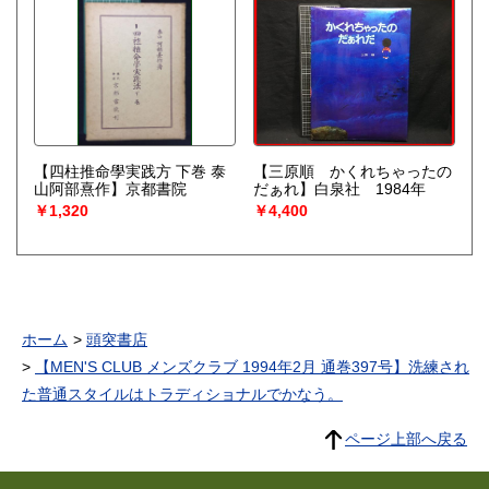
【四柱推命學実践方 下巻 泰
【三原順 かくれちゃったの
山阿部熹作】京都書院
だぁれ】白泉社 1984年
￥1,320
￥4,400
ホーム
頭突書店
【MEN'S CLUB メンズクラブ 1994年2月 通巻397号】洗練され
た普通スタイルはトラディショナルでかなう。
ページ上部へ戻る