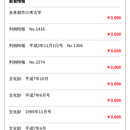
新着情報
術・アート・建築・書道・理工学・東洋医学・ビジネス書・
武道・山岳・オカルト・幻想文学・サブカルチャー・70年
未来都市の考古学
代、80年代アイドル・アニメ・漫画・雑誌・アダルト・マニ
￥3,000
ア】などオールジャンルを専門スタッフが高額査定
◎メディア商品【ジャズ・ロック・クラシック・映画・アニ
判例時報 No.1416
メ・ゲーム・声優・アイドル・ビジネス・アダルト・車・バ
￥3,000
イク・鉄道・レトロ系】などのCD、DVD、Blu-ray、LP、
EP、カセット、ポスター、おもちゃ、グッズ、パンフレット
判例時報 平成2年11月1日号 No.1358
などマニアックなものを中心に高価買取
￥3,000
◎その他【骨董品・美術品・仏教美術・中国美術・切手・エ
判例時報 No.2274
ンタイア・和本・漢籍・戦争㊙︎資料・書道具・茶道具・戦前
￥3,000
絵はがき・鳥瞰図・古地図・浮世絵・軸・拓本・印譜・エロ
グロ】など古いものの中には希少価値の高いものも多数ござ
文化財 平成7年10月
いますので価値がないと処分される前に是非 ｢古本倶楽部｣ま
￥3,000
で、お問い合わせ下さい
文化財 平成7年6月号
沿線名：-
￥3,000
最寄駅：-
営業時間：-
定休日：-
文化財 1995年11月号
￥3,000
書籍の買取について
文化財 平成7年4月