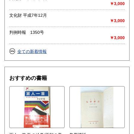
◎出張買取◎
￥3,000
○出張費無料
○出張買取は通常、東海圏のみ
文化財 平成7年12月
￥3,000
※お売り頂ける本の量や質が見込める場合は関東〜近畿エリ
ア要相談
判例時報 1350号
例
￥3,000
【1000冊以上の専門書やマニア書籍がある】
【大学の研究室の整理】
【遺品整理で古い紙モノや道具など価値の有無が分からない
全ての新着情報
ものがある】
【神社仏閣、蔵の整理、中国古典籍など査定にかなりの専門
知識を要する】
場合などお気軽にご相談ください。
おすすめの書籍
-------------------------------------------
買取専用ダイヤル
050-3698-2626
-------------------------------------------
◎宅配買取◎
○30点より宅配送料無料
○梱包用ダンボールの無料送付可能
○買取金額の概算が知りたい方は、事前査定のサービスもぜひ
ご活用下さい。