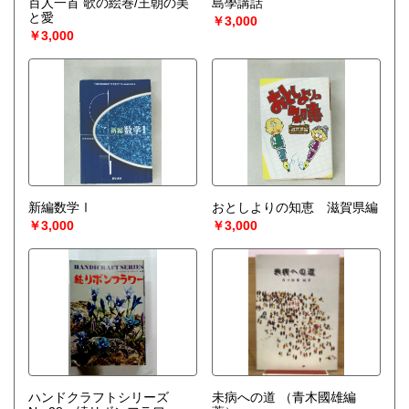
百人一首 歌の絵巻/王朝の美
島學講話
宅配買取送付先
と愛
￥3,000
----------------------------------------
￥3,000
501-0224
岐阜県瑞穂市稲里197-1
古本倶楽部 宅配買取受付係
058-322-2366
----------------------------------------
取り扱い分野
-
オールジャンル、戦前紙モノ、古典籍
新編数学Ⅰ
おとしよりの知恵 滋賀県編
￥3,000
￥3,000
ハンドクラフトシリーズ
未病への道
（青木國雄編