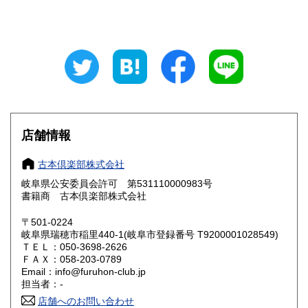
山梨県
長野県
800円
800円
岐阜県
静岡県
800円
800円
愛知県
三重県
800円
800円
滋賀県
京都府
800円
800円
大阪府
兵庫県
800円
800円
店舗情報
奈良県
和歌山県
800円
800円
古本倶楽部株式会社
岐阜県公安委員会許可 第531110000983号
鳥取県
島根県
800円
800円
書籍商 古本倶楽部株式会社
岡山県
広島県
800円
800円
〒501-0224
岐阜県瑞穂市稲里440-1(岐阜市登録番号 T9200001028549)
ＴＥＬ：050-3698-2626
山口県
徳島県
800円
800円
ＦＡＸ：058-203-0789
Email：info@furuhon-club.jp
香川県
愛媛県
800円
800円
担当者：-
店舗へのお問い合わせ
高知県
福岡県