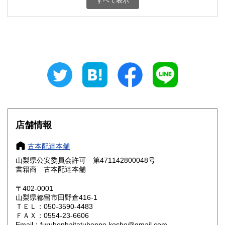
すべて表示
石川県
福井県
800円
800円
山梨県
長野県
800円
800円
岐阜県
静岡県
800円
800円
愛知県
三重県
800円
800円
滋賀県
京都府
800円
800円
大阪府
兵庫県
800円
800円
店舗情報
奈良県
和歌山県
800円
800円
古本配達本舗
山梨県公安委員会許可 第471142800048号
鳥取県
島根県
800円
800円
書籍商 古本配達本舗
岡山県
広島県
800円
800円
〒402-0001
山梨県都留市田野倉416-1
ＴＥＬ：050-3590-4483
山口県
徳島県
800円
800円
ＦＡＸ：0554-23-6606
Email：furuhonhaitatuhonpo.kosho@gmail.com