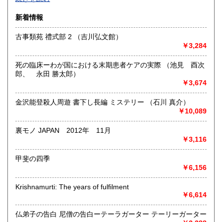
沿線名：-
新着情報
最寄駅：-
営業時間：-
古事類苑 禮式部 2 （吉川弘文館）
定休日：-
￥3,284
書籍の買取について
死の臨床ーわが国における末期患者ケアの実際 （池見 酉次
-
郎、 永田 勝太郎）
￥3,674
取り扱い分野
金沢能登殺人周遊 書下し長編 ミステリー （石川 真介）
総記、哲学宗教、歴史、社会科学、自然科学、美術工芸、国
￥10,089
語国文、外国文学、古典籍、近代文献、趣味、外国書、サブ
カルチャー、古書一般（その他）
裏モノ JAPAN 2012年 11月
書籍全般
￥3,116
甲斐の四季
￥6,156
Krishnamurti: The years of fulfilment
￥6,614
仏弟子の告白 尼僧の告白ーテーラガーター テーリーガーター