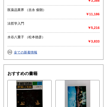
￥3,388
医薬品業界 （吉永 俊朗）
￥11,186
法哲学入門
￥5,216
水谷八重子 （松本徳彦）
￥3,833
全ての新着情報
おすすめの書籍