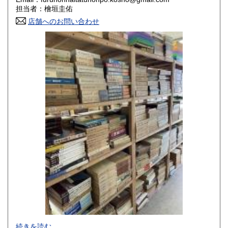
香川県
愛媛県
800円
800円
担当者：檜垣圭佑
店舗へのお問い合わせ
高知県
福岡県
800円
800円
佐賀県
長崎県
800円
800円
熊本県
大分県
800円
800円
宮崎県
鹿児島県
800円
800円
沖縄県
1,500円
-
続きを読む