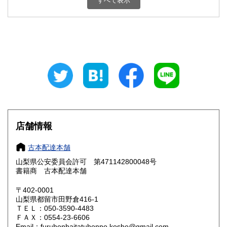
すべて表示
石川県
福井県
800円
800円
山梨県
長野県
800円
800円
岐阜県
静岡県
800円
800円
愛知県
三重県
800円
800円
滋賀県
京都府
800円
800円
大阪府
兵庫県
800円
800円
店舗情報
奈良県
和歌山県
800円
800円
古本配達本舗
山梨県公安委員会許可 第471142800048号
鳥取県
島根県
800円
800円
書籍商 古本配達本舗
岡山県
広島県
800円
800円
〒402-0001
山梨県都留市田野倉416-1
ＴＥＬ：050-3590-4483
山口県
徳島県
800円
800円
ＦＡＸ：0554-23-6606
Email：furuhonhaitatuhonpo.kosho@gmail.com