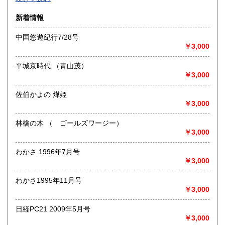
沿線名：-
新着情報
最寄駅：-
営業時間：-
中国悠遊紀行7/28号
定休日：-
￥3,000
書籍の買取について
平城京時代 （青山茂）
-
￥3,000
佐伯かよの 燁姫
取り扱い分野
￥3,000
総記、哲学宗教、歴史、社会科学、自然科学、美術工芸、国
語国文、外国文学、古典籍、近代文献、趣味、外国書、サブ
林檎の木 （ ゴールズワージー）
カルチャー、古書一般（その他）
￥3,000
書籍全般
わかさ 1996年7月号
￥3,000
わかさ1995年11月号
￥3,000
日経PC21 2009年5月号
￥3,000