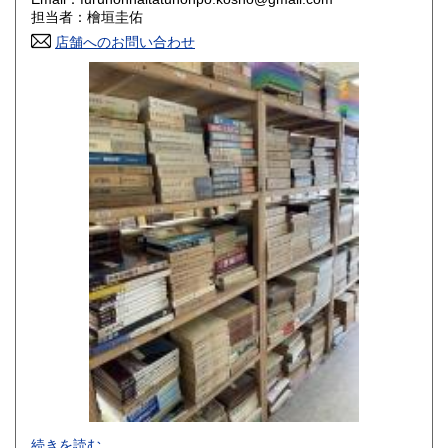
香川県
愛媛県
800円
800円
担当者：檜垣圭佑
店舗へのお問い合わせ
高知県
福岡県
800円
800円
佐賀県
長崎県
800円
800円
熊本県
大分県
800円
800円
宮崎県
鹿児島県
800円
800円
沖縄県
1,500円
-
続きを読む