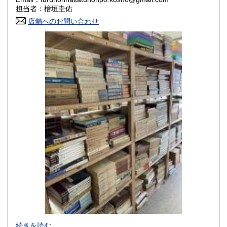
香川県
愛媛県
800円
800円
担当者：檜垣圭佑
店舗へのお問い合わせ
高知県
福岡県
800円
800円
佐賀県
長崎県
800円
800円
熊本県
大分県
800円
800円
宮崎県
鹿児島県
800円
800円
沖縄県
1,500円
-
続きを読む