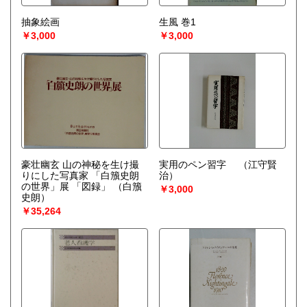
抽象絵画
生風 巻1
￥3,000
￥3,000
豪壮幽玄 山の神秘を生け撮
実用のペン習字
（江守賢
りにした写真家 「白籏史朗
治）
の世界」展 「図録」
（白籏
￥3,000
史朗）
￥35,264