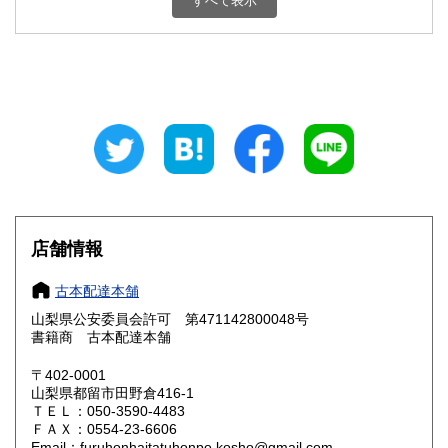
すべて表示
石川県
福井県
800円
800円
山梨県
長野県
800円
800円
岐阜県
静岡県
800円
800円
愛知県
三重県
800円
800円
滋賀県
京都府
800円
800円
大阪府
兵庫県
800円
800円
店舗情報
奈良県
和歌山県
800円
800円
古本配達本舗
山梨県公安委員会許可 第471142800048号
鳥取県
島根県
800円
800円
書籍商 古本配達本舗
岡山県
広島県
800円
800円
〒402-0001
山梨県都留市田野倉416-1
ＴＥＬ：050-3590-4483
山口県
徳島県
800円
800円
ＦＡＸ：0554-23-6606
Email：furuhonhaitatuhonpo.kosho@gmail.com