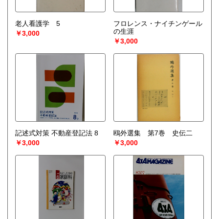
老人看護学 5
フロレンス・ナイチンゲール
の生涯
￥3,000
￥3,000
記述式対策 不動産登記法 8
鴎外選集 第7巻 史伝二
￥3,000
￥3,000