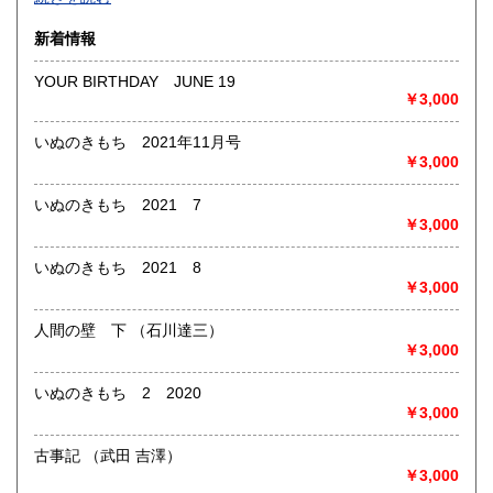
沿線名：-
新着情報
最寄駅：-
営業時間：-
YOUR BIRTHDAY JUNE 19
定休日：-
￥3,000
書籍の買取について
いぬのきもち 2021年11月号
￥3,000
-
いぬのきもち 2021 7
取り扱い分野
￥3,000
総記、哲学宗教、歴史、社会科学、自然科学、美術工芸、国
語国文、外国文学、古典籍、近代文献、趣味、外国書、サブ
いぬのきもち 2021 8
カルチャー、古書一般（その他）
￥3,000
書籍全般
人間の壁 下 （石川達三）
￥3,000
いぬのきもち 2 2020
￥3,000
古事記 （武田 吉澤）
￥3,000