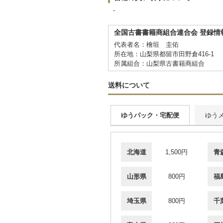
-
全国古書書籍商組合連合会 登録情
代表者名：檜垣 圭佑
所在地：山梨県都留市田野倉416-1
所属組合：山梨県古書籍商組合
送料について
ゆうパック・宅配便
ゆう
北海道
1,500円
青
山形県
800円
福
埼玉県
800円
千