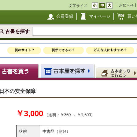
お知らせ
文字サイズ
会員登録
マイページ
買い
古書を探す
集日本の安全保障
￥3,000
（送料：￥360 ～ ￥1,500）
状態
中古品（良好）