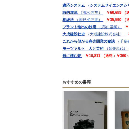
適応システム （システムサイエンスシ
詩的漂流
（清水 哲男）
￥60,689 
相続法
（高野 竹三郎）
￥35,590 
プラント輸出の技術
（須加 基嗣）
￥
大成建設社史
（大成建設株式会社）
これから儲かる商売開業の秘訣
（千葉
モーツァルト 人と芸術
（音楽現代）
影に棲む蛇
￥10,811 （送料：￥360
おすすめの書籍