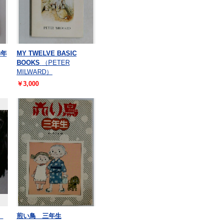
3年
MY TWELVE BASIC
BOOKS
（PETER
MILWARD）
￥3,000
8
煎い鳥 三年生