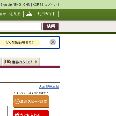
Sign Up [
ENG
|
CHN
|
KOR
]
ログイン
物かごを見る
ご利用ガイド
古本配達本舗