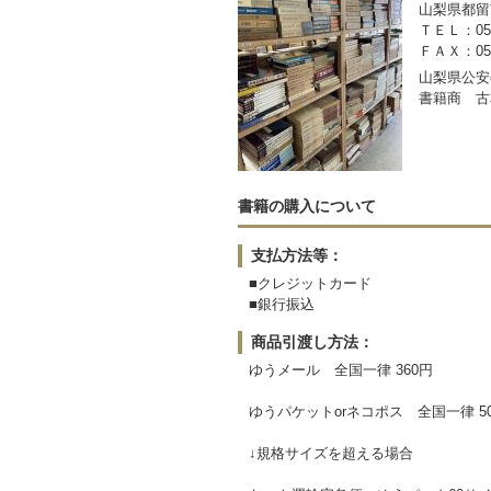
山梨県都留市
ＴＥＬ：050-
ＦＡＸ：0554
山梨県公安委
書籍商 古
書籍の購入について
支払方法等：
■クレジットカード
■銀行振込
商品引渡し方法：
ゆうメール 全国一律 360円
ゆうパケットorネコポス 全国一律 5
↓規格サイズを超える場合