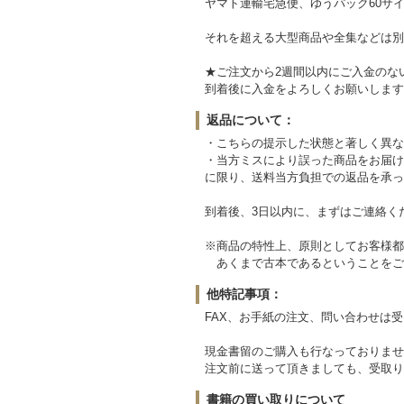
ヤマト運輸宅急便、ゆうパック60サイ
それを超える大型商品や全集などは別
★ご注文から2週間以内にご入金のな
到着後に入金をよろしくお願いします
返品について：
・こちらの提示した状態と著しく異な
・当方ミスにより誤った商品をお届け
に限り、送料当方負担での返品を承っ
到着後、3日以内に、まずはご連絡く
※商品の特性上、原則としてお客様都
あくまで古本であるということをご
他特記事項：
FAX、お手紙の注文、問い合わせは
現金書留のご購入も行なっておりませ
注文前に送って頂きましても、受取り
書籍の買い取りについて