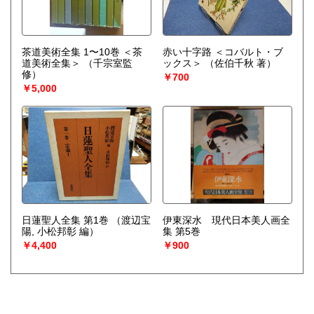
茶道美術全集 1〜10巻 ＜茶
赤い十字路 ＜コバルト・ブ
道美術全集＞
（千宗室監
ックス＞
（佐伯千秋 著）
修）
￥700
￥5,000
日蓮聖人全集 第1巻
（渡辺宝
伊東深水 現代日本美人画全
陽, 小松邦彰 編）
集 第5巻
￥4,400
￥900