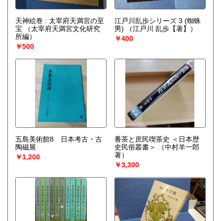
天神絵巻 : 太宰府天満宮の至
江戸川乱歩シリーズ 3 (蜘蛛
宝
（太宰府天満宮文化研究
男)
（江戸川 乱歩【著】）
所編）
￥400
￥500
五島美術館8 日本考古・古
番茶と庶民喫茶史 ＜日本歴
陶磁展
史民俗叢書＞
（中村羊一郎
著）
￥1,200
￥3,300