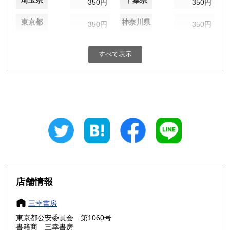
埼玉県
千葉県
350円
350円
東京都
神奈川県
350円
350円
新潟県
富山県
350円
350円
すべて表示
石川県
福井県
350円
350円
山梨県
長野県
350円
350円
岐阜県
静岡県
350円
350円
愛知県
三重県
350円
350円
滋賀県
京都府
350円
350円
大阪府
兵庫県
350円
350円
店舗情報
奈良県
和歌山県
350円
350円
三幸書房
東京都公安委員会 第1060号
鳥取県
島根県
350円
350円
書籍商 三幸書房