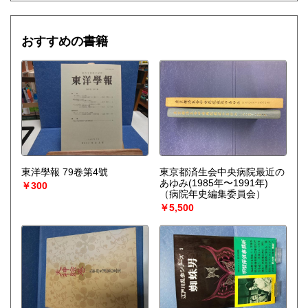
おすすめの書籍
東洋學報 79卷第4號
東京都済生会中央病院最近の
あゆみ(1985年〜1991年)
￥300
（病院年史編集委員会）
￥5,500