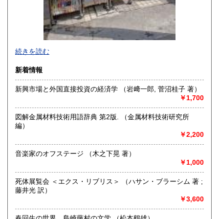
店舗にネットの商品は在庫していません。
続きを読む
ご来店前にご連絡お願いします。
新着情報
沿線名：都電荒川線・東西線
最寄駅：都電早稲田駅 徒歩3分・地下鉄早稲田駅 徒歩10分
新興市場と外国直接投資の経済学 （岩﨑一郎, 菅沼桂子 著）
営業時間：11:00〜18:00
￥1,700
定休日：月曜日・金曜日・祝日
図解金属材料技術用語辞典 第2版. （金属材料技術研究所
書籍の買取について
編）
￥2,200
出張買取致します。
音楽家のオフステージ （木之下晃 著）
取り扱い分野
￥1,000
古書一般（その他）
死体展覧会 ＜エクス・リブリス＞ （ハサン・ブラーシム 著 ;
藤井光 訳）
￥3,600
春回生の世界 島崎藤村の文学 （松本鶴雄）