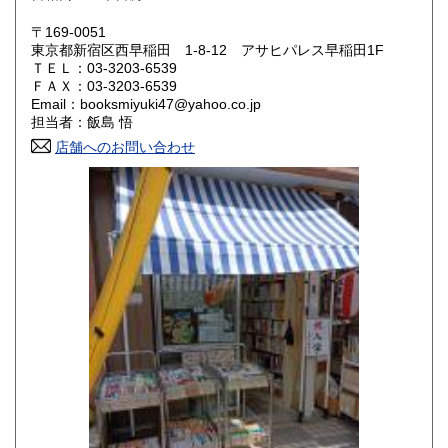
岡山県
広島県
350円
350円
〒169-0051
東京都新宿区西早稲田 1-8-12 アサヒパレス早稲田1F
ＴＥＬ：03-3203-6539
山口県
徳島県
350円
350円
ＦＡＸ：03-3203-6539
Email：booksmiyuki47@yahoo.co.jp
香川県
愛媛県
350円
350円
担当者：飯島 悟
店舗へのお問い合わせ
高知県
福岡県
350円
350円
佐賀県
長崎県
350円
350円
熊本県
大分県
350円
350円
宮崎県
鹿児島県
350円
350円
沖縄県
350円