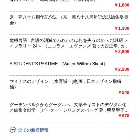
￥1,800
京一商八十八周年記念誌 （京一商八十八周年記念誌編集委員
会）
￥1,300
危機言語 : 言語の消滅でわれわれは何を失うのか ＜地球研ラ
イブラリー 24＞ （ニコラス・エヴァンズ 著 ; 大西正幸, 長田
俊樹, 森若葉 訳）
￥2,900
A STUDENT’S PASTIME （Walter William Skeat）
￥2,200
マイナスのデザイン （水野誠一[他]著 ; 日本デザイン機構
編）
￥540
グーテンベルクからグーグルへ : 文学テキストのデジタル化
と編集文献学 （ピーター・シリングスバーグ 著 ; 明星聖子,
大久保譲, 神崎正英 訳）
￥670
全ての新着情報