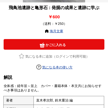
飛鳥池遺跡と亀形石 : 発掘の成果と遺跡に学ぶ
￥600
（送料：￥250）
海月文庫
かごに入れる
気になる本に追加（ログインで利用可能）
気になる本の使い方
解説
全体感：経年並～並上 カバー・書籍本体・本文共にお知らせす
べき事項はありません。
著者
直木孝次郎, 鈴木重治 編