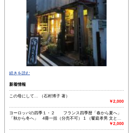
沖縄県
250円
続きを読む
新着情報
この母にして… （石村博子 著）
￥2,000
-
ヨーロッパの四季１・２ フランス四季暦「春から夏へ」
沿線名：-
「秋から冬へ」 4冊一括（分売不可） 1 （饗庭孝男 文と写
最寄駅：-
真）
￥2,000
営業時間：事務所(無店舗)、事務所併設のギャラリーのみ不
定期OPEN