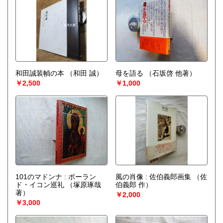
和田誠装幀の本
（和田 誠）
母を語る
（石坂啓 他著）
￥2,500
￥1,000
101のマドンナ : ポーラン
風の肖像 : 佐伯義郎画集
（佐
ド・イコン巡礼
（塚原琢哉
伯義郎 作）
著）
￥2,000
￥3,000