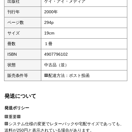
出版社
ケイ・アイ・メディア
刊行年
2000年
ページ数
294p
サイズ
19cm
冊数
１冊
ISBN
4907796102
状態
中古品（並）
販売条件等
🟦配達方法：ポスト投函
発送について
発送ポリシー
🟥重要🟥
🟥システム仕様の変更でレターパックや宅配サイズであっても、
送料が250円と表示されている場合があります。