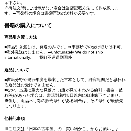
示下さい。
※御注文時にご指示がない場合は当店記載方法にて作成致しま
す。➡再発行の場合は書類再送の送料が必要です。
書籍の購入について
商品引き渡し方法
■商品引き渡しは、発送のみです。➡事務所での受け取りは不可。
■海外発送はしません。➡unfotunately We do not ship
internationally. 我们不运送到国外
返品について
■書籍分野や発行年度を勘案した古本として、許容範囲だと思われ
る返品はお受けできません。
■なお、当店に重大な見落とし(誰が見てもわかる線引・書込・破
れ等)があった場合は、書籍到着後5日以内に御連絡下さいませ。
※但し、返品不可等の販売条件がある場合は、その条件が最優先
になります。
他特記事項
🟥ご注文は「日本の古本屋」の「買い物かご」からお願いしま