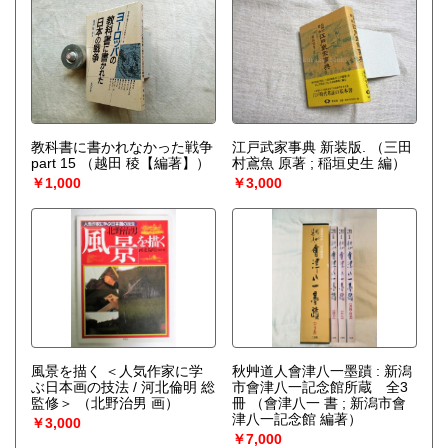
教科書に書かれなかった戦争
江戸武家事典 新装版.
（三田
part 15
（越田 稜【編著】）
村鳶魚 原著 ; 稲垣史生 編）
￥1,000
￥3,000
風景を描く ＜人気作家に学
秋艸道人會津八一墨蹟 : 新潟
ぶ日本画の技法 / 河北倫明 総
市會津八一記念館所蔵 全3
監修＞
（北野治男 画）
冊
（會津八一 書 ; 新潟市會
津八一記念館 編著）
￥3,000
￥7,000