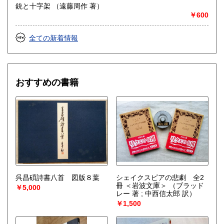
銃と十字架 （遠藤周作 著）
￥600
全ての新着情報
おすすめの書籍
呉昌碩詩書八首 図版８葉
シェイクスピアの悲劇 全2
冊 ＜岩波文庫＞
（ブラッド
￥5,000
レー 著 ; 中西信太郎 訳）
￥1,500