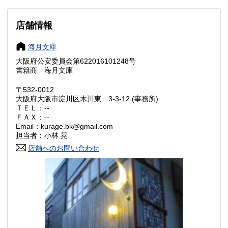
250円
250円
大阪府
兵庫県
250円
250円
店舗情報
奈良県
和歌山県
250円
250円
海月文庫
大阪府公安委員会第622016101248号
鳥取県
島根県
250円
250円
書籍商 海月文庫
岡山県
広島県
250円
250円
〒532-0012
大阪府大阪市淀川区木川東 3-3-12 (事務所)
ＴＥＬ：--
山口県
徳島県
250円
250円
ＦＡＸ：--
Email：kurage.bk@gmail.com
香川県
愛媛県
250円
250円
担当者：小林 晃
店舗へのお問い合わせ
高知県
福岡県
250円
250円
佐賀県
長崎県
250円
250円
熊本県
大分県
250円
250円
宮崎県
鹿児島県
250円
250円