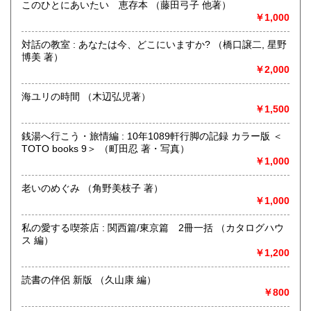
このひとにあいたい 恵存本 （藤田弓子 他著）
定休日：古本屋として店舗営業はしていません。
￥1,000
書籍の買取について
対話の教室 : あなたは今、どこにいますか? （橋口譲二, 星野
https://www.kuragebunko.com/%E3%81%8A%E5%95%8F%E5%
博美 著）
にお問合せ下さい。
￥2,000
取り扱い分野
海ユリの時間 （木辺弘児著）
￥1,500
哲学宗教、歴史、美術工芸、近代文献、趣味、古書一般（そ
の他）
銭湯へ行こう・旅情編 : 10年1089軒行脚の記録 カラー版 ＜
TOTO books 9＞ （町田忍 著・写真）
￥1,000
老いのめぐみ （角野美枝子 著）
￥1,000
私の愛する喫茶店 : 関西篇/東京篇 2冊一括 （カタログハウ
ス 編）
￥1,200
読書の伴侶 新版 （久山康 編）
￥800