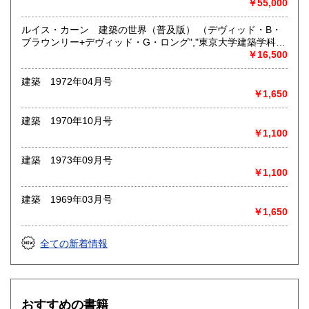
￥55,000
お問い合わせいただく際にお伝えいただきたい内容は以下の
とおりです。
「本のジャンル(雑誌・単行本・作品集・洋書など)」
ルイス・カーン 建築の世界（普及版） （デヴィッド・B・
「何冊くらいあるのか(ダンボール箱で何箱か?)」
ブラウンリー+デヴィッド・G・ロング","東京大学建築学科香
「本の状態(蔵印、書込み、破れ等)」
山研究室）
￥16,500
事前にリストなどを作成してお送りいただけますと、無料で
お見積りいたします。本棚や書籍の背表紙の写真でも結構で
建築 1972年04月号
す。最終的な当社の買取価格の決定は現物を見てからとなり
￥1,650
ます。
建築 1970年10月号
取り扱い分野
￥1,100
-
建築 1973年09月号
￥1,100
建築 1969年03月号
￥1,650
全ての新着情報
おすすめの書籍