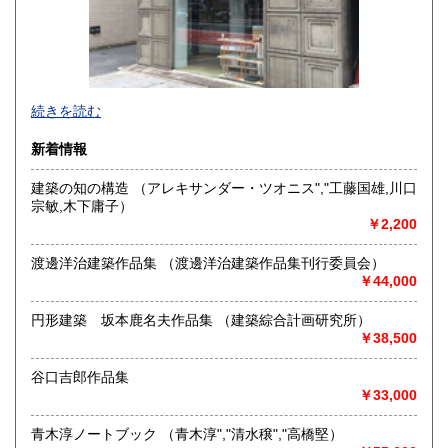
当店は建築書籍専門店です。
続きを読む
建築関係であれば、新刊、古書、洋書、雑誌、すべて取り揃
えております。
新着情報
沿線名：都営新宿・三田線 東京メトロ半蔵門線
建築の知の構造 （アレキサンダー・ツオニス","工藤国雄,川口
最寄駅：神保町
宗敏,木下庸子）
営業時間：12時-18時
￥2,200
定休日：木・日・祝祭日
渡邊洋治建築作品集 （渡邊洋治建築作品集刊行委員会）
書籍の買取について
￥44,000
当店では事務所移転、お引越し、蔵書の処分等、お客様のご
不要になった書籍を買取しております。建築関係の作品集、
円形建築 坂本鹿名夫作品集 （建築綜合計画研究所）
雑誌、洋書、単行本、展覧会カタログなど、お引取り致しま
￥38,500
す。電話、FAX、メール、LINE、ホームページ等、いずれか
の方法にてお気軽にお問い合わせ下さい。
谷口吉郎作品集
￥33,000
TEL:03-3291-1338 FAX:03-3291-1340 E-
MAIL:furuhon@nanyodo.co.jp
青木淳ノートブック （青木淳","清水穣","高橋堅）