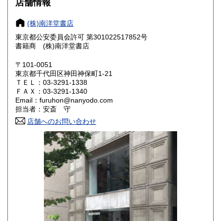
店舗情報
奈良県
和歌山県
440円
440円
(株)南洋堂書店
東京都公安委員会許可 第301022517852号
鳥取県
島根県
440円
440円
書籍商 (株)南洋堂書店
岡山県
広島県
440円
440円
〒101-0051
東京都千代田区神田神保町1-21
ＴＥＬ：03-3291-1338
山口県
徳島県
440円
440円
ＦＡＸ：03-3291-1340
Email：furuhon@nanyodo.com
香川県
愛媛県
440円
440円
担当者：安斎 守
店舗へのお問い合わせ
高知県
福岡県
440円
440円
佐賀県
長崎県
440円
440円
熊本県
大分県
440円
440円
宮崎県
鹿児島県
440円
440円
沖縄県
440円