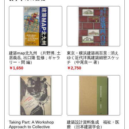
建築map北九州
（片野博, 土
東京・横浜建築画百景 : 消え
居義岳, 出口隆 監修 ; ギャラ
ゆく近代洋風建築細密スケッ
リー・間 編）
チ
（中尾良一 著）
￥1,650
￥2,750
Taking Part: A Workshop
建築設計資料集成 福祉・医
Approach to Collective
療
（日本建築学会）