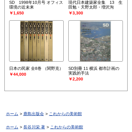
SD 1998年10月号 オフィス
現代日本建築家全集 13 生
環境の近未来
田勉・天野太郎・増沢洵
￥1,650
￥3,300
日本の民家 全8巻
（関野克）
SD別冊 11 横浜 都市計画の
実践的手法
￥44,000
￥2,200
ホーム
鹿島出版会
これからの美術館
ホーム
長谷川栄 著
これからの美術館