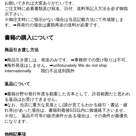
お願いできれば大変ありがたいです。
ご注文時に必要書類及び宛名、日付、送料等記入方法を必ず御指
示下さい。
※御注文時にご指示がない場合は当店記載方法にて作成致しま
す。➡再発行の場合は書類再送の送料が必要です。
書籍の購入について
商品引き渡し方法
■商品引き渡しは、発送のみです。➡事務所での受け取りは不可。
■海外発送はしません。➡unfotunately We do not ship
internationally. 我们不运送到国外
返品について
■書籍分野や発行年度を勘案した古本として、許容範囲だと思われ
る返品はお受けできません。
■なお、当店に重大な見落とし(誰が見てもわかる線引・書込・破
れ等)があった場合は、書籍到着後5日以内に御連絡下さいませ。
※但し、返品不可等の販売条件がある場合は、その条件が最優先
になります。
他特記事項