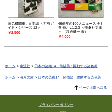
蒸気機関車 : 日本編 ＜万有ガ
46億年の100大ニュース 全3
イド・シリーズ 12＞
巻揃い v.1.2.3 ＜扶桑社文庫
＞
（渡邊健一 著）
￥2,500
￥4,000
ホーム
泰流社
日本の染織14 筒描染 : 躍動する染色美
ホーム
海月文庫
日本の染織14 筒描染 : 躍動する染色美
ページ上部へ戻る
プライバシーポリシー