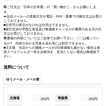
🟥ご注文は「日本の古本屋」の「買い物かご」からお願いしま
す。
➡当店メールへの直接注文や電話・FAX・葉書での御注文はお受け
しておりません。
■分売可の表示がなければ分売はできません。
■値引交渉や早急な発送及び無連絡キャンセルの履歴のある方の注
文はお受けしておりません。
🟥書籍の内容についてはご自身でお調べ下さい。〇〇は載ってい
るか? 内容の分かる写真を送れ等には対応できません。
■注文後、当店からの連絡メールが2日経過後も届かない場合は迷
惑メールフォルダー等を点検頂き、見当たらない場合は御連絡下
さい。
送料について
ゆうメール・メール便
北海道
青森県
250円
250円