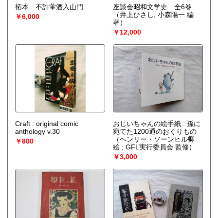
拓本 不許葷酒入山門
座談会昭和文学史 全6巻
（井上ひさし, 小森陽一 編
￥6,000
著）
￥12,000
Craft : original comic
おじいちゃんの絵手紙 : 孫に
anthology v.30
宛てた1200通のおくりもの
（ヘンリー・ソーンヒル卿
￥800
絵 ; GFL実行委員会 監修）
￥3,000