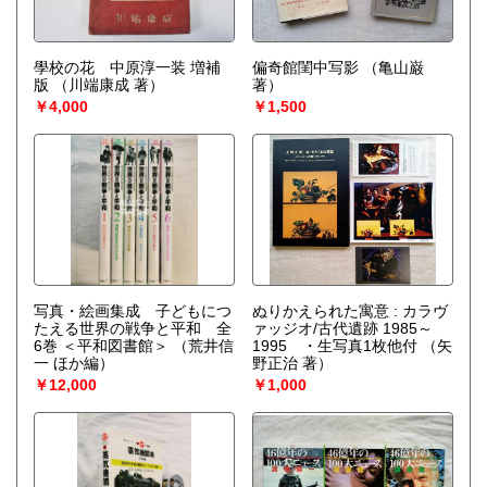
學校の花 中原淳一装 増補
偏奇館閨中写影
（亀山巌
版
（川端康成 著）
著）
￥4,000
￥1,500
写真・絵画集成 子どもにつ
ぬりかえられた寓意 : カラヴ
たえる世界の戦争と平和 全
ァッジオ/古代遺跡 1985～
6巻 ＜平和図書館＞
（荒井信
1995 ・生写真1枚他付
（矢
一 ほか編）
野正治 著）
￥12,000
￥1,000