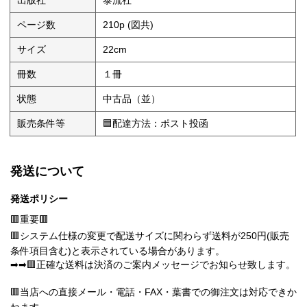
出版社
泰流社
ページ数
210p (図共)
サイズ
22cm
冊数
１冊
状態
中古品（並）
販売条件等
🟦配達方法：ポスト投函
発送について
発送ポリシー
🟥重要🟥
🟥システム仕様の変更で配送サイズに関わらず送料が250円(販売
条件項目含む)と表示されている場合があります。
➡➡🟥正確な送料は決済のご案内メッセージでお知らせ致します。
🟥当店への直接メール・電話・FAX・葉書での御注文は対応できか