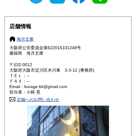
滋賀県
京都府
250円
250円
大阪府
兵庫県
250円
250円
店舗情報
奈良県
和歌山県
250円
250円
海月文庫
大阪府公安委員会第622016101248号
鳥取県
島根県
250円
250円
書籍商 海月文庫
岡山県
広島県
250円
250円
〒532-0012
大阪府大阪市淀川区木川東 3-3-12 (事務所)
ＴＥＬ：--
山口県
徳島県
250円
250円
ＦＡＸ：--
Email：kurage.bk@gmail.com
香川県
愛媛県
250円
250円
担当者：小林 晃
店舗へのお問い合わせ
高知県
福岡県
250円
250円
佐賀県
長崎県
250円
250円
熊本県
大分県
250円
250円