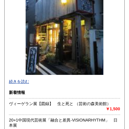
宮崎県
鹿児島県
250円
250円
沖縄県
250円
続きを読む
新着情報
ヴィーゲラン展【図録】 生と死と （芸術の森美術館）
￥1,500
-
20+1中国現代芸術展「融合と差異-VISIONARHYTHM」 日
沿線名：-
本展
最寄駅：-