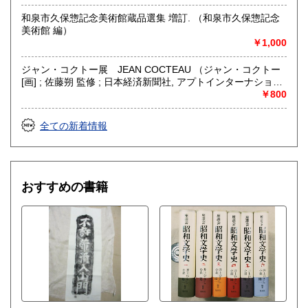
和泉市久保惣記念美術館蔵品選集 増訂. （和泉市久保惣記念
美術館 編）
￥1,000
ジャン・コクトー展 JEAN COCTEAU （ジャン・コクトー
[画] ; 佐藤朔 監修 ; 日本経済新聞社, アプトインターナショナ
ル 編）
￥800
全ての新着情報
おすすめの書籍