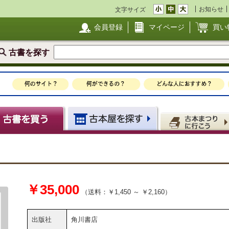
お知らせ
文字サイズ
会員登録
マイページ
買い
古書を探す
￥35,000
（送料：￥1,450 ～ ￥2,160）
出版社
角川書店