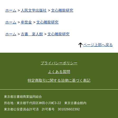
ホーム
人民文学出版社
文心雕龍研究
ホーム
牟世金
文心雕龍研究
ホーム
古書 楽人館
文心雕龍研究
ページ上部へ戻る
プライバシーポリシー
よくある質問
特定商取引に関する法律に基づく表記
東京都古書籍商業協同組合
所在地：東京都千代田区神田小川町3-22 東京古書会館内
東京都公安委員会許可済 許可番号 301026602392