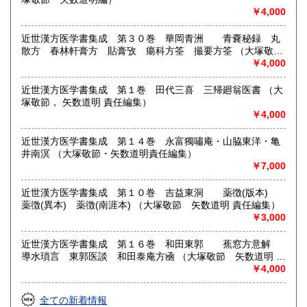
￥4,000
近世漢方医学書集成 第３０巻 華岡青洲 青嚢秘録 丸
散方 春林軒膏方 貼膏攷 瘍科方筌 撮要方筌 （大塚敬
節 矢数道明 責任編集）
￥4,000
近世漢方医学書集成 第１巻 田代三喜 三帰廻翁医書 （大
塚敬節， 矢数道明 責任編集）
￥4,000
近世漢方医学書集成 第１４巻 永富獨嘯庵・山脇東洋・亀
井南溟 （大塚敬節・矢数道明責任編集）
￥7,000
近世漢方医学書集成 第１０巻 吉益東洞 薬徴(版本)
薬徴(異本) 薬徴(南涯本) （大塚敬節 矢数道明 責任編集）
￥3,000
近世漢方医学書集成 第１６巻 和田東郭 蕉窓方意解
導水瑣言 東郭医談 和田泰庵方凾 （大塚敬節 矢数道明 責
任編集）
￥4,000
全ての新着情報