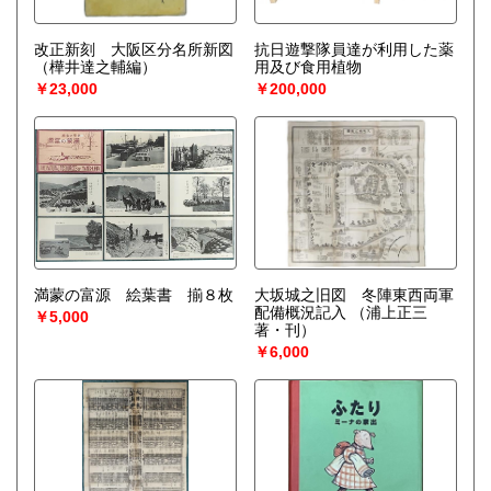
改正新刻 大阪区分名所新図
抗日遊撃隊員達が利用した薬
（樺井達之輔編）
用及び食用植物
￥23,000
￥200,000
満蒙の富源 絵葉書 揃８枚
大坂城之旧図 冬陣東西両軍
配備概況記入
（浦上正三
￥5,000
著・刊）
￥6,000