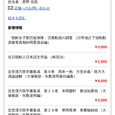
600円
600円
担当者：星野 信昌
店舗へのお問い合わせ
高知県
福岡県
600円
600円
朝鮮・中国の戦前資料を中心に学術書から一般書まで多数
続きを読む
漢方・鍼灸書,易学、囲碁・将棋本、美術書も多数陳列
佐賀県
長崎県
600円
600円
新着情報
沿線名：JR/近鉄/地下鉄
熊本県
大分県
600円
600円
最寄駅：鶴橋駅(南へ3分) JRガード下
「朝鮮女子勤労挺身隊」労務動員の調査 （日帝強占下強制動
営業時間：PM1〜PM7 【年末年始休業期間】 2025年12
員被害真相糾明委員会編）
宮崎県
鹿児島県
月30日(火)～ 2026年1月4日(日) 【営業再開日】 2026年1月5
600円
600円
￥3,000
日(月)より、通常営業いたします。 休業期間中も、「日本の
古本屋」他メールでのご注文は受け付けております。
沖縄県
1,500円
在日朝鮮人日本語文学論 （林浩治）
定休日：定休日 毎週水曜日休みます。
￥1,500
書籍の買取について
近世漢方医学書集成 第９巻 岡本一抱 方意弁義・医方大
買取大歓迎
成論諺解 （大塚敬節・矢数道明責任編集）
￥6,000
取り扱い分野
近世漢方医学書集成 第２３巻 本間棗軒 療治知要他 （大
哲学宗教、歴史、社会科学、美術工芸、古典籍、近代文献、
塚敬節・矢数道明編）
趣味、サブカルチャー、古書一般（その他）
￥2,500
近世漢方医学書集成 第２９巻 華岡青洲 青嚢秘録他 （大
塚敬節・矢数道明編）