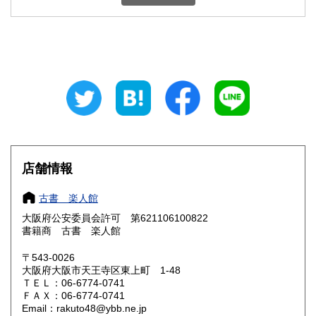
石川県
福井県
600円
600円
山梨県
長野県
600円
600円
岐阜県
静岡県
600円
600円
愛知県
三重県
600円
600円
滋賀県
京都府
600円
600円
大阪府
兵庫県
185円
600円
店舗情報
奈良県
和歌山県
600円
600円
古書 楽人館
大阪府公安委員会許可 第621106100822
鳥取県
島根県
600円
600円
書籍商 古書 楽人館
岡山県
広島県
600円
600円
〒543-0026
大阪府大阪市天王寺区東上町 1-48
ＴＥＬ：06-6774-0741
山口県
徳島県
600円
600円
ＦＡＸ：06-6774-0741
Email：rakuto48@ybb.ne.jp
香川県
愛媛県