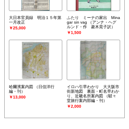
大日本官員録 明治１５年第
ふたり ミーナの家出 Mina
一月改正
gar sin vag
（アンナ・ヘグ
ルンド・作 菱木晃子訳）
￥25,000
￥1,500
哈爾濱案内図
（日信洋行
イロハ引早わかり 大大阪市
編・刊）
街新地図 裏面・町名早わか
り、近畿名所案内図
（駸々
￥13,000
堂旅行案内部編・刊）
￥2,000