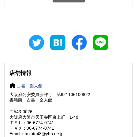
石川県
福井県
600円
600円
山梨県
長野県
600円
600円
岐阜県
静岡県
600円
600円
愛知県
三重県
600円
600円
滋賀県
京都府
600円
600円
大阪府
兵庫県
185円
600円
店舗情報
奈良県
和歌山県
600円
600円
古書 楽人館
大阪府公安委員会許可 第621106100822
鳥取県
島根県
600円
600円
書籍商 古書 楽人館
岡山県
広島県
600円
600円
〒543-0026
大阪府大阪市天王寺区東上町 1-48
ＴＥＬ：06-6774-0741
山口県
徳島県
600円
600円
ＦＡＸ：06-6774-0741
Email：rakuto48@ybb.ne.jp
香川県
愛媛県