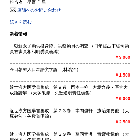
600円
600円
担当者：星野 信昌
店舗へのお問い合わせ
高知県
福岡県
600円
600円
朝鮮・中国の戦前資料を中心に学術書から一般書まで多数
続きを読む
漢方・鍼灸書,易学、囲碁・将棋本、美術書も多数陳列
佐賀県
長崎県
600円
600円
新着情報
沿線名：JR/近鉄/地下鉄
熊本県
大分県
600円
600円
最寄駅：鶴橋駅(南へ3分) JRガード下
「朝鮮女子勤労挺身隊」労務動員の調査 （日帝強占下強制動
営業時間：PM1〜PM7 【年末年始休業期間】 2025年12
員被害真相糾明委員会編）
宮崎県
鹿児島県
月30日(火)～ 2026年1月4日(日) 【営業再開日】 2026年1月5
600円
600円
￥3,000
日(月)より、通常営業いたします。 休業期間中も、「日本の
古本屋」他メールでのご注文は受け付けております。
沖縄県
1,500円
在日朝鮮人日本語文学論 （林浩治）
定休日：定休日 毎週水曜日休みます。
￥1,500
書籍の買取について
近世漢方医学書集成 第９巻 岡本一抱 方意弁義・医方大
買取大歓迎
成論諺解 （大塚敬節・矢数道明責任編集）
￥6,000
取り扱い分野
近世漢方医学書集成 第２３巻 本間棗軒 療治知要他 （大
哲学宗教、歴史、社会科学、美術工芸、古典籍、近代文献、
塚敬節・矢数道明編）
趣味、サブカルチャー、古書一般（その他）
￥2,500
近世漢方医学書集成 第２９巻 華岡青洲 青嚢秘録他 （大
塚敬節・矢数道明編）