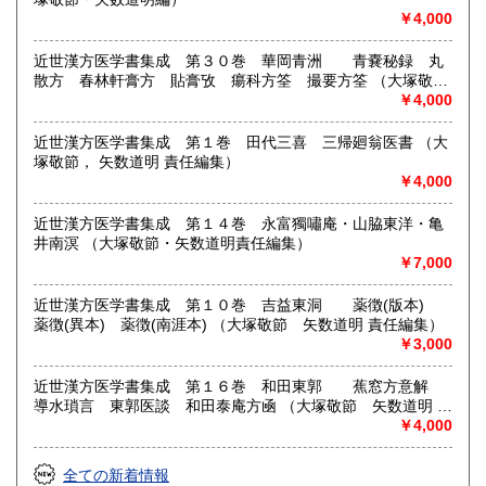
￥4,000
近世漢方医学書集成 第３０巻 華岡青洲 青嚢秘録 丸
散方 春林軒膏方 貼膏攷 瘍科方筌 撮要方筌 （大塚敬
節 矢数道明 責任編集）
￥4,000
近世漢方医学書集成 第１巻 田代三喜 三帰廻翁医書 （大
塚敬節， 矢数道明 責任編集）
￥4,000
近世漢方医学書集成 第１４巻 永富獨嘯庵・山脇東洋・亀
井南溟 （大塚敬節・矢数道明責任編集）
￥7,000
近世漢方医学書集成 第１０巻 吉益東洞 薬徴(版本)
薬徴(異本) 薬徴(南涯本) （大塚敬節 矢数道明 責任編集）
￥3,000
近世漢方医学書集成 第１６巻 和田東郭 蕉窓方意解
導水瑣言 東郭医談 和田泰庵方凾 （大塚敬節 矢数道明 責
任編集）
￥4,000
全ての新着情報