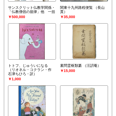
サンスクリット仏教学関係・
関東十九州路程便覧
（長山
「仏教僧侶の規律」他 一括
貫）
￥500,000
￥35,000
トトフ、じゅういになる
素問霊枢類纂
（汪訒菴）
（リオネル・コクラン・作
￥15,000
石津ちひろ・訳）
￥1,000