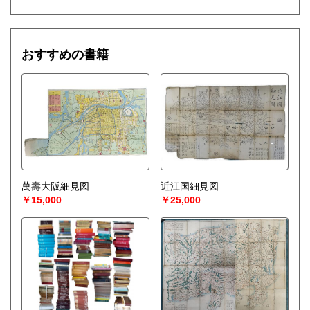
おすすめの書籍
萬壽大阪細見図
近江国細見図
￥15,000
￥25,000