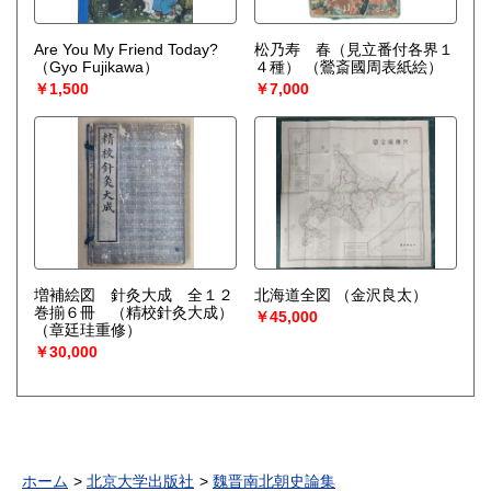
Are You My Friend Today?
松乃寿 春（見立番付各界１
（Gyo Fujikawa）
４種）
（鶯斎國周表紙絵）
￥1,500
￥7,000
増補絵図 針灸大成 全１２
北海道全図
（金沢良太）
巻揃６冊 （精校針灸大成）
￥45,000
（章廷珪重修）
￥30,000
ホーム
北京大学出版社
魏晋南北朝史論集