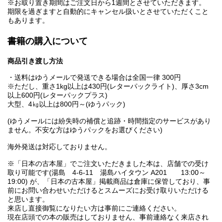
※お取り置き期間はご注文日から1週間とさせていただきます。
期限を過ぎますと自動的にキャンセル扱いとさせていただくこと
もあります。
書籍の購入について
商品引き渡し方法
・送料はゆうメールで発送できる場合は全国一律 300円
※ただし、重さ1kg以上は430円(レターパックライト)、厚さ3cm
以上600円(レターパックプラス)
大型、4㎏以上は800円～(ゆうパック)
(ゆうメールには紛失時の補償と追跡・時間指定のサービスがあり
ません。不安な方はゆうパックをお選びください)
海外発送は対応しておりません。
※「日本の古本屋」でご注文いただきました本は、店舗での受け
取り可能です(湯島 4-6-11 湯島ハイタウン A201 13:00～
19:00) が、「日本の古本屋」掲載商品は倉庫に保管しており、事
前にお問い合わせいただけるとスムーズにお受け取りいただける
と思います。
来店し直接御覧になりたい方は事前にご連絡ください。
現在店頭での本の販売はしておりません、事前連絡なく来店され