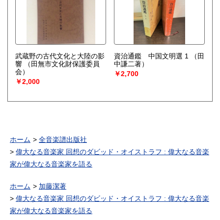
武蔵野の古代文化と大陸の影
資治通鑑 中国文明選 1
（田
響
（田無市文化財保護委員
中謙二著）
会）
￥2,700
￥2,000
ホーム
全音楽譜出版社
偉大なる音楽家 回想のダビッド・オイストラフ : 偉大なる音楽
家が偉大なる音楽家を語る
ホーム
加藤潔著
偉大なる音楽家 回想のダビッド・オイストラフ : 偉大なる音楽
家が偉大なる音楽家を語る