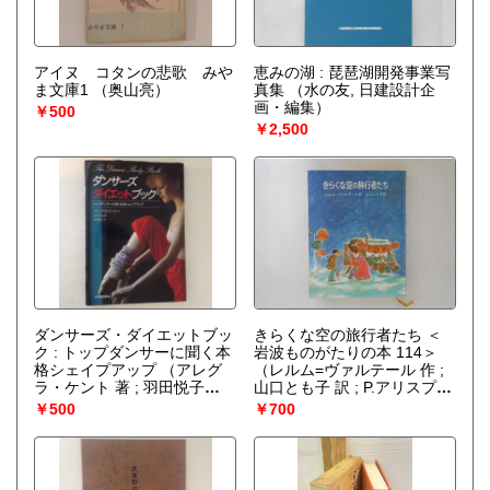
アイヌ コタンの悲歌 みや
恵みの湖 : 琵琶湖開発事業写
ま文庫1
（奥山亮）
真集
（水の友, 日建設計企
画・編集）
￥500
￥2,500
ダンサーズ・ダイエットブッ
きらくな空の旅行者たち ＜
ク : トップダンサーに聞く本
岩波ものがたりの本 114＞
格シェイプアップ
（アレグ
（レルム=ヴァルテール 作 ;
ラ・ケント 著 ; 羽田悦子
山口とも子 訳 ; P.アリスプ
訳）
絵）
￥500
￥700