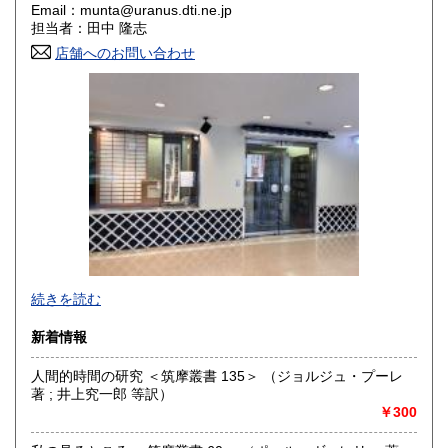
Email：munta@uranus.dti.ne.jp
香川県
愛媛県
300円
300円
担当者：田中 隆志
店舗へのお問い合わせ
高知県
福岡県
300円
300円
佐賀県
長崎県
300円
300円
熊本県
大分県
300円
300円
宮崎県
鹿児島県
300円
300円
沖縄県
300円
続きを読む
新着情報
人間的時間の研究 ＜筑摩叢書 135＞ （ジョルジュ・プーレ
著 ; 井上究一郎 等訳）
￥300