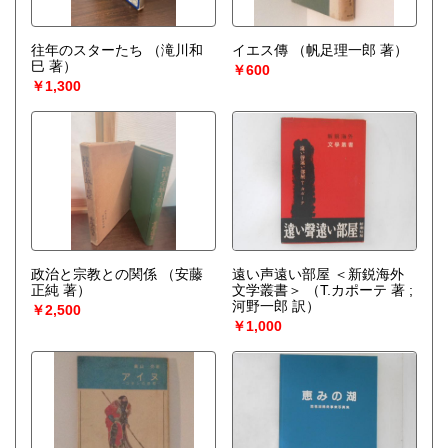
往年のスターたち
（滝川和
イエス傳
（帆足理一郎 著）
巳 著）
￥600
￥1,300
政治と宗教との関係
（安藤
遠い声遠い部屋 ＜新鋭海外
正純 著）
文学叢書＞
（T.カポーテ 著 ;
河野一郎 訳）
￥2,500
￥1,000