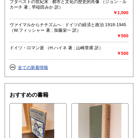
ブダペストの世紀末 : 都市と文化の歴史的肖像 （ジョン・ル
カーチ 著 ; 早稲田みか 訳）
￥1,000
ヴァイマルからナチズムへ : ドイツの経済と政治 1918-1945
（W.フィッシャー 著 ; 加藤栄一 訳）
￥500
ドイツ・ロマン派 （H.ハイネ 著 ; 山崎章甫 訳）
￥500
全ての新着情報
おすすめの書籍