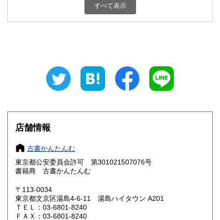
すべて表示
石川県
福井県
300円
300円
山梨県
長野県
300円
300円
岐阜県
静岡県
300円
300円
愛知県
三重県
300円
300円
滋賀県
京都府
300円
300円
大阪府
兵庫県
300円
300円
店舗情報
奈良県
和歌山県
300円
300円
古書かんたんむ
東京都公安委員会許可 第301021507076号
鳥取県
島根県
300円
300円
書籍商 古書かんたんむ
岡山県
広島県
300円
300円
〒113-0034
東京都文京区湯島4-6-11 湯島ハイタウン A201
ＴＥＬ：03-6801-8240
山口県
徳島県
300円
300円
ＦＡＸ：03-6801-8240