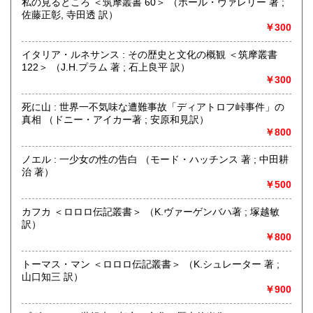
私の見るところ ＜筑摩叢書 60＞ （ポール・ヴァレリー 著 ;
佐藤正彰, 寺田透 訳）
￥300
-
イタリア・ルネサンス : その歴史と文化の概観 ＜筑摩叢書
沿線名：-
122＞ （J.H.プラム 著 ; 石上良平 訳）
最寄駅：-
￥300
営業時間：13:00-19:00 (本は倉庫にあるため、店舗での購
入や受け取りご希望の場合は上記の「商品引渡し方法」をご
死に山 : 世界一不気味な遭難事故「ディアトロフ峠事件」の
覧ください)
真相 （ドニー・アイカー著 ; 安原和見訳）
定休日：なし
￥800
書籍の買取について
ノエル : 一少女の性の告白 （モード・ハッチンス 著 ; 中田耕
治 著）
内容によりますが全国出張いたします
￥500
取り扱い分野
カフカ ＜ロロロ伝記叢書＞ （K.ヴァーゲンバハ著 ; 塚越敏
古書一般（その他）
訳）
￥800
トーマス・マン ＜ロロロ伝記叢書＞ （K.シュレーター 著 ;
山口知三 訳）
￥900