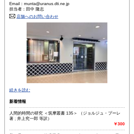
Email：munta@uranus.dti.ne.jp
香川県
愛媛県
300円
300円
担当者：田中 隆志
店舗へのお問い合わせ
高知県
福岡県
300円
300円
佐賀県
長崎県
300円
300円
熊本県
大分県
300円
300円
宮崎県
鹿児島県
300円
300円
沖縄県
300円
続きを読む
新着情報
人間的時間の研究 ＜筑摩叢書 135＞ （ジョルジュ・プーレ
著 ; 井上究一郎 等訳）
￥300