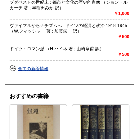
ブダペストの世紀末 : 都市と文化の歴史的肖像 （ジョン・ル
カーチ 著 ; 早稲田みか 訳）
￥1,000
ヴァイマルからナチズムへ : ドイツの経済と政治 1918-1945
（W.フィッシャー 著 ; 加藤栄一 訳）
￥500
ドイツ・ロマン派 （H.ハイネ 著 ; 山崎章甫 訳）
￥500
全ての新着情報
おすすめの書籍