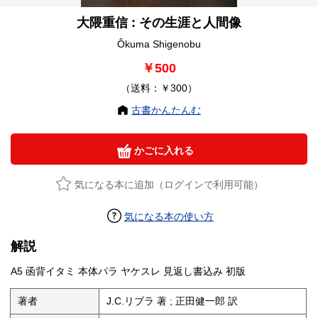
大隈重信 : その生涯と人間像
Ôkuma Shigenobu
￥500
（送料：￥300）
古書かんたんむ
かごに入れる
気になる本に追加（ログインで利用可能）
気になる本の使い方
解説
A5 函背イタミ 本体パラ ヤケスレ 見返し書込み 初版
著者
J.C.リブラ 著 ; 正田健一郎 訳