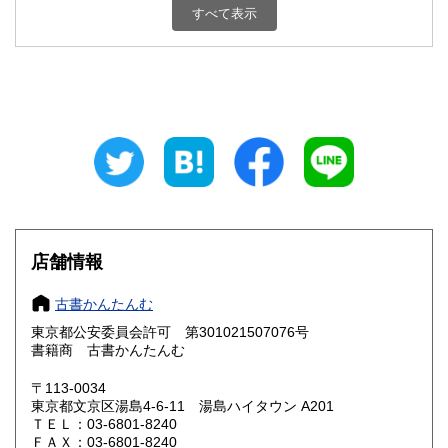
すべて表示
石川県
福井県
300円
300円
山梨県
長野県
300円
300円
岐阜県
静岡県
300円
300円
愛知県
三重県
300円
300円
滋賀県
京都府
300円
300円
大阪府
兵庫県
300円
300円
店舗情報
奈良県
和歌山県
300円
300円
古書かんたんむ
東京都公安委員会許可 第301021507076号
鳥取県
島根県
300円
300円
書籍商 古書かんたんむ
岡山県
広島県
300円
300円
〒113-0034
東京都文京区湯島4-6-11 湯島ハイタウン A201
ＴＥＬ：03-6801-8240
山口県
徳島県
300円
300円
ＦＡＸ：03-6801-8240