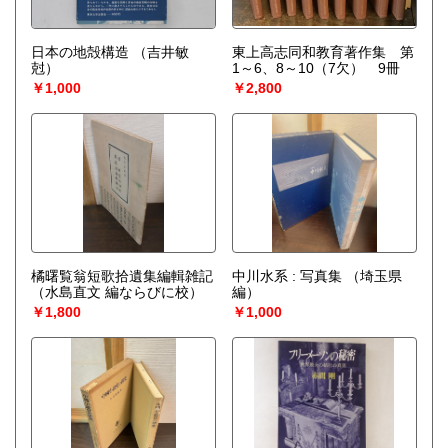
日本の地殻構造
（吉井敏
東上高志同和教育著作集 第
尅）
1～6、8～10（7欠） 9冊
￥1,000
￥2,800
橘曙覧翁短歌拾遺集編輯雑記
中川水系 : 写真集
（埼玉県
（水島直文 編ならびに校）
編）
￥1,800
￥1,000