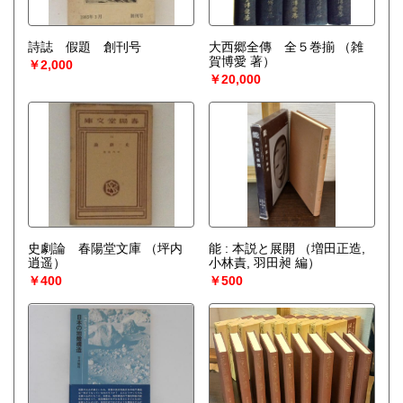
詩誌 假題 創刊号
大西郷全傳 全５巻揃
（雑
賀博愛 著）
￥2,000
￥20,000
史劇論 春陽堂文庫
（坪内
能 : 本説と展開
（増田正造,
逍遥）
小林責, 羽田昶 編）
￥400
￥500