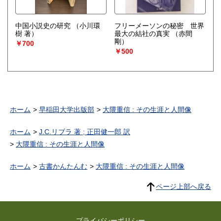
中国小説史の研究
（小川環
フリーメーソンの秘密 世界
樹 著）
最大の結社の真実
（赤間
剛）
￥700
￥500
ホーム
早稲田大学出版部
大隈重信 : その生涯と人間像
ホーム
J.C.リブラ 著 ; 正田健一郎 訳
大隈重信 : その生涯と人間像
ホーム
古書かんたんむ
大隈重信 : その生涯と人間像
ページ上部へ戻る
プライバシーポリシー