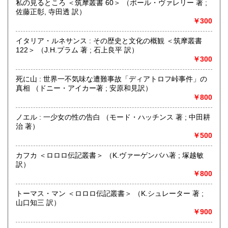
私の見るところ ＜筑摩叢書 60＞ （ポール・ヴァレリー 著 ;
佐藤正彰, 寺田透 訳）
￥300
-
イタリア・ルネサンス : その歴史と文化の概観 ＜筑摩叢書
沿線名：-
122＞ （J.H.プラム 著 ; 石上良平 訳）
最寄駅：-
￥300
営業時間：13:00-19:00 (本は倉庫にあるため、店舗での購
入や受け取りご希望の場合は上記の「商品引渡し方法」をご
死に山 : 世界一不気味な遭難事故「ディアトロフ峠事件」の
覧ください)
真相 （ドニー・アイカー著 ; 安原和見訳）
定休日：なし
￥800
書籍の買取について
ノエル : 一少女の性の告白 （モード・ハッチンス 著 ; 中田耕
治 著）
内容によりますが全国出張いたします
￥500
取り扱い分野
カフカ ＜ロロロ伝記叢書＞ （K.ヴァーゲンバハ著 ; 塚越敏
古書一般（その他）
訳）
￥800
トーマス・マン ＜ロロロ伝記叢書＞ （K.シュレーター 著 ;
山口知三 訳）
￥900