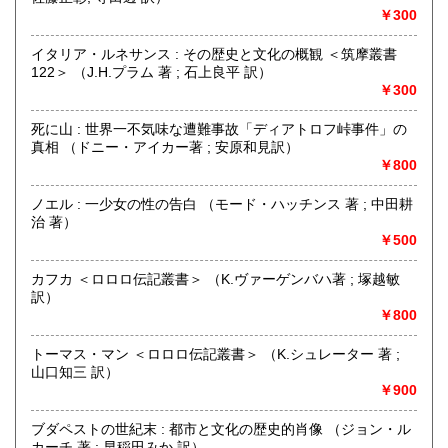
￥300
-
イタリア・ルネサンス : その歴史と文化の概観 ＜筑摩叢書
沿線名：-
122＞ （J.H.プラム 著 ; 石上良平 訳）
最寄駅：-
￥300
営業時間：13:00-19:00 (本は倉庫にあるため、店舗での購
入や受け取りご希望の場合は上記の「商品引渡し方法」をご
死に山 : 世界一不気味な遭難事故「ディアトロフ峠事件」の
覧ください)
真相 （ドニー・アイカー著 ; 安原和見訳）
定休日：なし
￥800
書籍の買取について
ノエル : 一少女の性の告白 （モード・ハッチンス 著 ; 中田耕
治 著）
内容によりますが全国出張いたします
￥500
取り扱い分野
カフカ ＜ロロロ伝記叢書＞ （K.ヴァーゲンバハ著 ; 塚越敏
古書一般（その他）
訳）
￥800
トーマス・マン ＜ロロロ伝記叢書＞ （K.シュレーター 著 ;
山口知三 訳）
￥900
ブダペストの世紀末 : 都市と文化の歴史的肖像 （ジョン・ル
カーチ 著 ; 早稲田みか 訳）