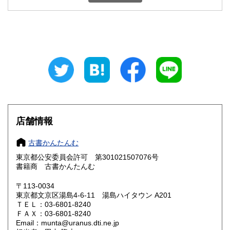
石川県
福井県
600円
600円
山梨県
長野県
600円
600円
岐阜県
静岡県
600円
600円
愛知県
三重県
600円
600円
滋賀県
京都府
600円
600円
大阪府
兵庫県
600円
600円
店舗情報
奈良県
和歌山県
600円
600円
古書かんたんむ
東京都公安委員会許可 第301021507076号
鳥取県
島根県
600円
600円
書籍商 古書かんたんむ
岡山県
広島県
600円
600円
〒113-0034
東京都文京区湯島4-6-11 湯島ハイタウン A201
ＴＥＬ：03-6801-8240
山口県
徳島県
600円
600円
ＦＡＸ：03-6801-8240
Email：munta@uranus.dti.ne.jp
香川県
愛媛県
600円
600円