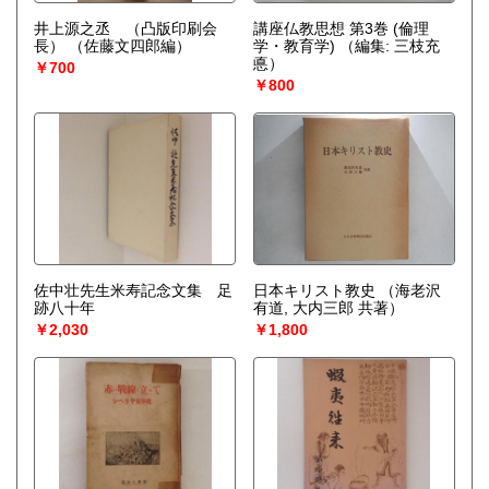
井上源之丞 （凸版印刷会
講座仏教思想 第3巻 (倫理
長）
（佐藤文四郎編）
学・教育学)
（編集: 三枝充
悳）
￥700
￥800
佐中壮先生米寿記念文集 足
日本キリスト教史
（海老沢
跡八十年
有道, 大内三郎 共著）
￥2,030
￥1,800