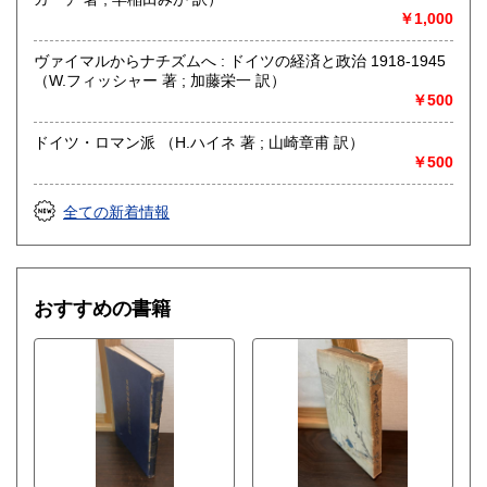
￥1,000
ヴァイマルからナチズムへ : ドイツの経済と政治 1918-1945
（W.フィッシャー 著 ; 加藤栄一 訳）
￥500
ドイツ・ロマン派 （H.ハイネ 著 ; 山崎章甫 訳）
￥500
全ての新着情報
おすすめの書籍