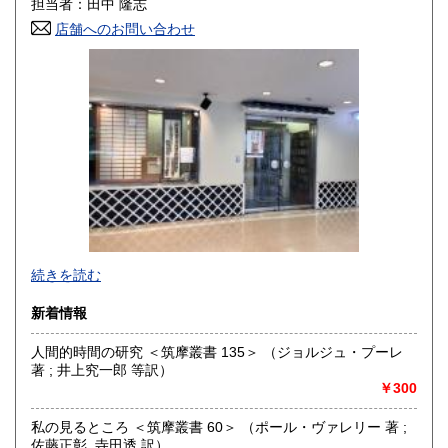
担当者：田中 隆志
店舗へのお問い合わせ
高知県
福岡県
600円
600円
佐賀県
長崎県
600円
600円
熊本県
大分県
600円
600円
宮崎県
鹿児島県
600円
600円
沖縄県
600円
続きを読む
新着情報
人間的時間の研究 ＜筑摩叢書 135＞ （ジョルジュ・プーレ
著 ; 井上究一郎 等訳）
￥300
私の見るところ ＜筑摩叢書 60＞ （ポール・ヴァレリー 著 ;
佐藤正彰, 寺田透 訳）