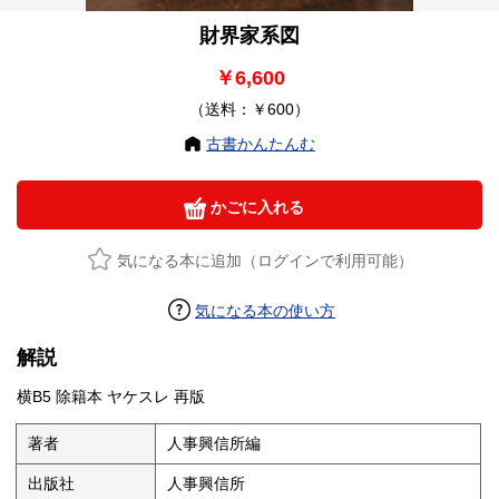
財界家系図
￥6,600
（送料：￥600）
古書かんたんむ
かごに入れる
気になる本に追加（ログインで利用可能）
気になる本の使い方
解説
横B5 除籍本 ヤケスレ 再版
著者
人事興信所編
出版社
人事興信所