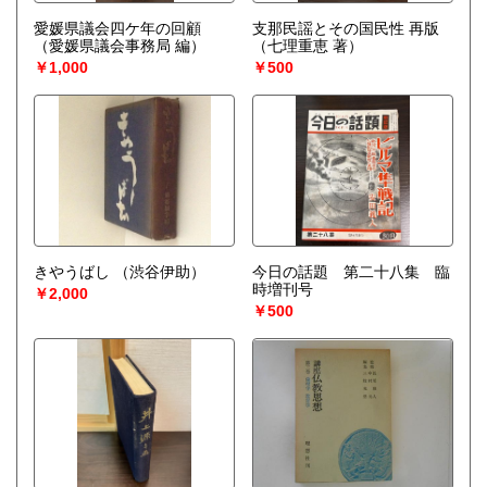
愛媛県議会四ケ年の回顧
支那民謡とその国民性 再版
（愛媛県議会事務局 編）
（七理重恵 著）
￥1,000
￥500
きやうばし
（渋谷伊助）
今日の話題 第二十八集 臨
時増刊号
￥2,000
￥500