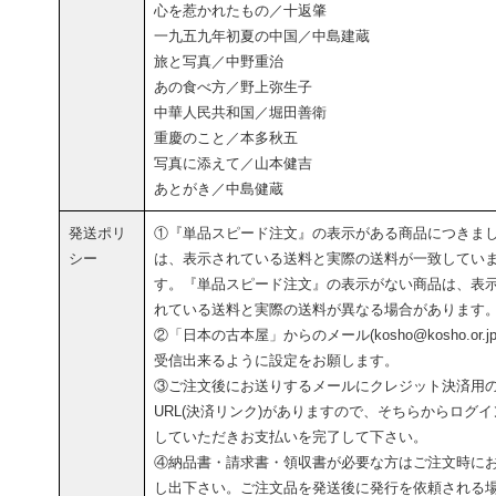
心を惹かれたもの／十返肇
一九五九年初夏の中国／中島建蔵
旅と写真／中野重治
あの食べ方／野上弥生子
中華人民共和国／堀田善衛
重慶のこと／本多秋五
写真に添えて／山本健吉
あとがき／中島健蔵
発送ポリ
①『単品スピード注文』の表示がある商品につきま
シー
は、表示されている送料と実際の送料が一致してい
す。『単品スピード注文』の表示がない商品は、表
れている送料と実際の送料が異なる場合があります
②「日本の古本屋」からのメール(kosho@kosho.or.jp
受信出来るように設定をお願します。
③ご注文後にお送りするメールにクレジット決済用
URL(決済リンク)がありますので、そちらからログイ
していただきお支払いを完了して下さい。
④納品書・請求書・領収書が必要な方はご注文時に
し出下さい。ご注文品を発送後に発行を依頼される