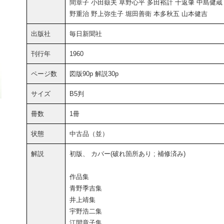
間章子 小田嶽夫 草野心平 多田裕計 十返肇 中島健蔵
野重治 野上弥生子 堀田善衛 本多秋五 山本健吉
出版社
毎日新聞社
刊行年
1960
ページ数
図版90p 解説30p
サイズ
B5判
冊数
1冊
状態
中古品（並）
解説
初版、 カバー(破れ箇所あり ; 補修済み)
作品集
青野季吉集
井上靖集
宇野浩二集
江間章子集