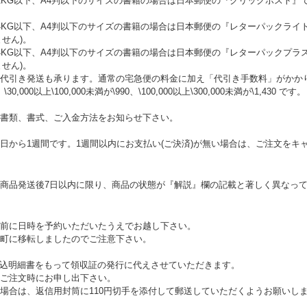
KG以下、A4判以下のサイズの書籍の場合は日本郵便の『クリックポスト』で
。
4KG以下、A4判以下のサイズの書籍の場合は日本郵便の『レターパックライ
ません)。
4KG以下、A4判以下のサイズの書籍の場合は日本郵便の『レターパックプラ
ません)。
代引き発送も承ります。通常の宅急便の料金に加え「代引き手数料」がかかります
、\30,000以上\100,000未満が\990、\100,000以上\300,000未満が\1,430 です。
書類、書式、ご入金方法をお知らせ下さい。
日から1週間です。1週間以内にお支払い(ご決済)が無い場合は、ご注文をキ
商品発送後7日以内に限り、商品の状態が『解説』欄の記載と著しく異なっ
前に日時を予約いただいたうえでお越し下さい。
町に移転しましたのでご注意下さい。
、振込明細書をもって領収証の発行に代えさせていただきます。
ご注文時にお申し出下さい。
場合は、返信用封筒に110円切手を添付して郵送していただくようお願いし