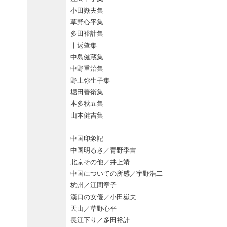
小田嶽夫集
草野心平集
多田裕計集
十返肇集
中島健蔵集
中野重治集
野上弥生子集
堀田善衛集
本多秋五集
山本健吉集
中国印象記
中国明るさ／青野季吉
北京その他／井上靖
中国についての所感／宇野浩二
杭州／江間章子
漢口の女優／小田嶽夫
天山／草野心平
長江下り／多田裕計