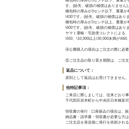
梱包時の厚みが3センチ以下、重量が1
す。(紛失、破損の補償はありません)
梱包時の厚みが3センチ以下、重量が
\430です。(紛失、破損の補償はあり
梱包時の厚みが3センチ以上、重量が
\600です。(紛失、破損の補償はあり
ヤマト運輸・宅急便コレクトによる、
\550、\10,000以上\30,000未満が\660
④公費購入の場合はご注文の際に必要
⑤ご注文品の取り置き期限は、ご注文
返品について：
原則として返品はお受けできません。
他特記事項：
ご来店に際しましては、従来どおり事
千代田区岩本町から中央区日本橋富沢
領収書の発行 : 口座振込の場合は
納品書・請求書・領収書が必要な方は
ご注文品を発送後に発行を依頼される