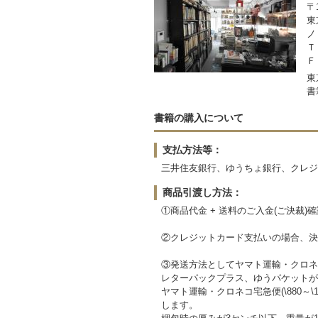
〒1
東
ノ
Ｔ
Ｆ
東
書
書籍の購入について
支払方法等：
三井住友銀行、ゆうちょ銀行、クレジッ
商品引渡し方法：
①商品代金 + 送料のご入金(ご決裁)
②クレジットカード支払いの場合、決
③発送方法としてヤマト運輸・クロネ
レターパックプラス、ゆうパケットが
ヤマト運輸・クロネコ宅急便(\880～
します。