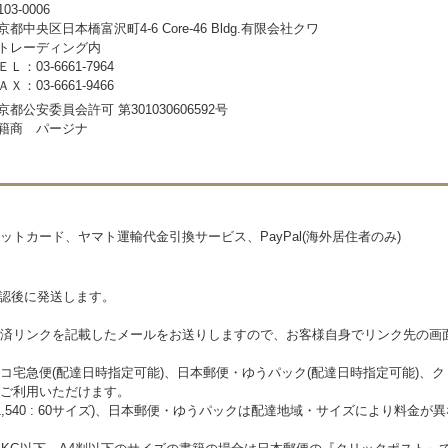
03-0006
京都中央区日本橋富沢町4-6 Core-46 Bldg.有限会社クワ
トレーディング内
ＥＬ：03-6661-7964
ＡＸ：03-6661-9466
京都公安委員会許可 第301030606592号
籍商 パージナ
トカード、ヤマト運輸代金引換サービス、PayPal(海外居住者のみ)
確認後に発送します。
済リンクを記載したメールをお送りしますので、お客様自身でリンク先の画
コ宅急便(配達日時指定可能)、日本郵便・ゆうパック(配達日時指定可能)、
ご利用いただけます。
\1,540 : 60サイズ)、日本郵便・ゆうパックは配達地域・サイズにより料