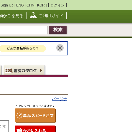
Sign Up [
ENG
|
CHN
|
KOR
]
ログイン
物かごを見る
ご利用ガイド
パージナ
二 江