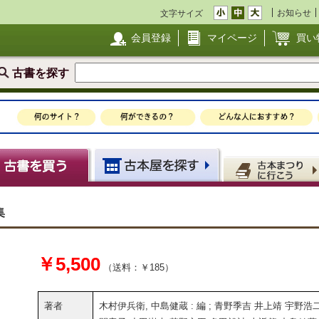
お知らせ
文字サイズ
会員登録
マイページ
買い
古書を探す
集
￥5,500
（送料：￥185）
著者
木村伊兵衛, 中島健蔵 : 編 ; 青野季吉 井上靖 宇野浩