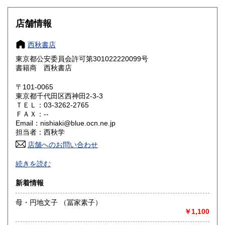
大阪府
兵庫県
430円
430円
店舗情報
奈良県
和歌山県
430円
430円
西秋書店
東京都公安委員会許可第301022220099号
鳥取県
島根県
430円
430円
書籍商 西秋書店
岡山県
広島県
430円
430円
〒101-0065
東京都千代田区西神田2-3-3
ＴＥＬ：03-3262-2765
山口県
徳島県
430円
430円
ＦＡＸ：--
Email：nishiaki@blue.ocn.ne.jp
香川県
愛媛県
430円
430円
担当者：西秋学
店舗へのお問い合わせ
高知県
福岡県
430円
430円
◆店頭に無い場合がございますので、来店購入をご希望の場
続きを読む
合は事前にメールにてお問い合わせください。
佐賀県
長崎県
430円
430円
◆店舗販売もしておりますので品切の場合もございます。
新着情報
◆返信・在庫確認・発送等に時間がかかりますので、お急ぎ
熊本県
大分県
430円
430円
の方はご遠慮ください。
母・円地文子 （冨家素子）
◆お問い合わせはメールにてお願いいたします。電話でのご
￥1,100
連絡・お問い合わせには対応できない場合がございます。
宮崎県
鹿児島県
430円
430円