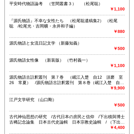
平安時代物語論考 （笠間叢書３） （松尾聡）
沿線名：JR総武線/地下鉄:東京メトロ半蔵門線・東西線 都
沖縄県
430円
￥1,100
営三田線・新宿線
最寄駅：水道橋駅/神保町駅/九段下駅 徒歩約5分
営業時間：10:00-18:00
『源氏物語』不幸な女性たち （松尾聡遺稿集2） （松尾
定休日：日曜・祝日
聡 /松尾光・吉岡曠・永井和子編）
￥880
書籍の買取について
源氏物語と女流日記文学 （新藤知義）
-
￥500
取り扱い分野
源氏物語女性像 （新装版） （竹村義一）
￥1,100
国語国文
源氏物語古註釈叢刊 第７巻 （岷江入楚 自12 須磨 至
26 常夏） /源氏物語古註釈叢刊 第８巻（岷江入楚 自
27 篝火 至42 雲隠） （中野幸一編 /中院通勝）
￥9,900
江戸文学研究 （山口剛）
￥500
古代神仙思想の研究 /古代日本の庶民と信仰 /下出積與博士
古稀記念論集 日本古代史論輯 日本宗教史論輯 / （下出積
與 著・編）
￥4,400