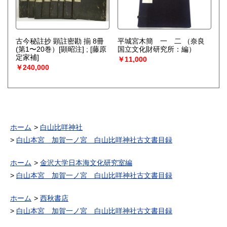
古今秘註抄 顕註密勘 揃 8冊
平城宮木簡 一 二
（奈良
(第1〜20巻）[顕昭注] ; [藤原
国立文化財研究所：編）
定家補]
￥11,000
￥240,000
ホーム
白山比咩神社
白山本宮 加賀一ノ宮 白山比咩神社古文書目録
ホーム
金沢大学日本海文化研究室編
白山本宮 加賀一ノ宮 白山比咩神社古文書目録
ホーム
西秋書店
白山本宮 加賀一ノ宮 白山比咩神社古文書目録