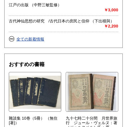
江戸の出版 （中野三敏監修）
￥3,000
古代神仙思想の研究 /古代日本の庶民と信仰 （下出積與）
￥2,200
全ての新着情報
おすすめの書籍
雜談集 10巻（5冊）
（無住
九十七時二十分間 月世界旅
[著]）
行 ジュール・ヴェルヌ：著