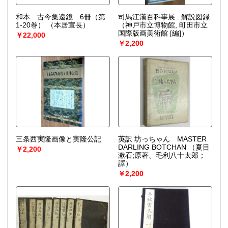
和本 古今集遠鏡 6冊（第
司馬江漢百科事展 : 解説図録
1-20巻）
（本居宣長）
（神戸市立博物館, 町田市立
国際版画美術館 [編]）
￥22,000
￥2,200
三条西実隆画像と実隆公記
英訳 坊っちゃん MASTER
DARLING BOTCHAN
（夏目
￥2,200
漱石;原著、毛利八十太郎；
譯）
￥2,200