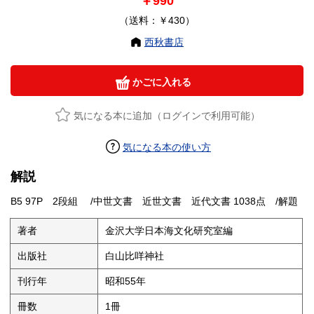
￥990
（送料：￥430）
西秋書店
かごに入れる
気になる本に追加（ログインで利用可能）
気になる本の使い方
解説
B5 97P 2段組 /中世文書 近世文書 近代文書 1038点 /解題
著者
金沢大学日本海文化研究室編
出版社
白山比咩神社
刊行年
昭和55年
冊数
1冊