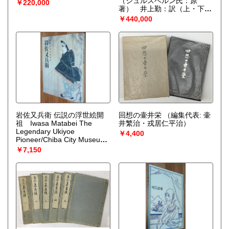
（ジュルスベルン氏：原
￥220,000
著） 井上勤：訳（上・下全
2冊）
（ジュール・ヴェル
￥440,000
ヌ：著）
岩佐又兵衛 伝説の浮世絵開
回想の壷井栄
（編集代表: 壷
祖 Iwasa Matabei The
井繁治・戎居仁平治）
Legendary Ukiyoe
￥4,400
Pioneer/Chiba City Museum
of Art
（岩佐又兵衛 画 ; 松尾
￥7,150
知子 編）