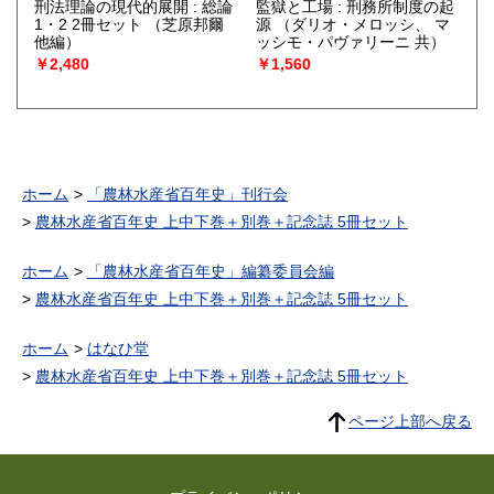
刑法理論の現代的展開 : 総論
監獄と工場 : 刑務所制度の起
1・2 2冊セット
（芝原邦爾
源
（ダリオ・メロッシ、 マ
他編）
ッシモ・パヴァリーニ 共）
￥2,480
￥1,560
ホーム
「農林水産省百年史」刊行会
農林水産省百年史 上中下巻＋別巻＋記念誌 5冊セット
ホーム
「農林水産省百年史」編纂委員会編
農林水産省百年史 上中下巻＋別巻＋記念誌 5冊セット
ホーム
はなひ堂
農林水産省百年史 上中下巻＋別巻＋記念誌 5冊セット
ページ上部へ戻る