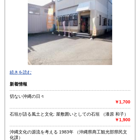
600円
600円
佐賀県
長崎県
600円
600円
熊本県
大分県
600円
600円
宮崎県
鹿児島県
600円
600円
沖縄県
600円
続きを読む
新着情報
切ない沖縄の日々
￥1,700
-
石垣が語る風土と文化: 屋敷囲いとしての石垣 （漆原 和子）
沿線名：信越線
￥1,900
最寄駅：東三条駅
営業時間：10:00～17:00
沖縄文化の源流を考える 1983年 （沖縄県商工観光部県民文
定休日：-
化課）