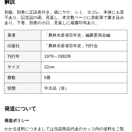
解説
初版。別巻に正誤表付き。函にヤケ、シミ、ヨゴレ、本体にも若
干あり。記念誌の函、見返し、本文数ページに赤鉛筆で書き込み
あり。下巻、別巻の小口、見返しに蔵書印等あり。
著者
「農林水産省百年史」編纂委員会編
出版社
「農林水産省百年史」刊行会
刊行年
1979～1982年
サイズ
22cm
冊数
5冊
状態
中古品（並）
発送について
発送ポリシー
かかる送料につきましては当該商品代金のカッコ内の送料をご覧