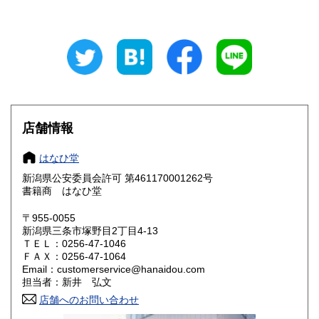
山梨県
長野県
600円
600円
岐阜県
静岡県
600円
600円
愛知県
三重県
600円
600円
滋賀県
京都府
600円
600円
店舗情報
大阪府
兵庫県
600円
600円
はなひ堂
奈良県
和歌山県
600円
600円
新潟県公安委員会許可 第461170001262号
書籍商 はなひ堂
鳥取県
島根県
600円
600円
〒955-0055
岡山県
広島県
600円
600円
新潟県三条市塚野目2丁目4-13
ＴＥＬ：0256-47-1046
ＦＡＸ：0256-47-1064
山口県
徳島県
600円
600円
Email：customerservice@hanaidou.com
担当者：新井 弘文
香川県
愛媛県
600円
600円
店舗へのお問い合わせ
高知県
福岡県