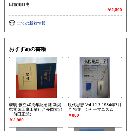
田布施町史
￥2,800
全ての新着情報
おすすめの書籍
黎明 創立40周年記念誌 新潟
現代思想 Vol.12-7 1984年7月
県電気工事工業組合長岡支部
号 特集 : シャーマニズム
（前田正武）
￥800
￥2,980