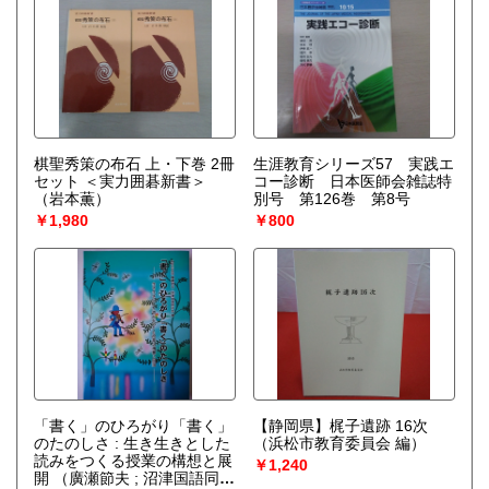
棋聖秀策の布石 上・下巻 2冊
生涯教育シリーズ57 実践エ
セット ＜実力囲碁新書＞
コー診断 日本医師会雑誌特
（岩本薫）
別号 第126巻 第8号
￥1,980
￥800
「書く」のひろがり「書く」
【静岡県】梶子遺跡 16次
のたのしさ : 生き生きとした
（浜松市教育委員会 編）
読みをつくる授業の構想と展
￥1,240
開
（廣瀬節夫 ; 沼津国語同好