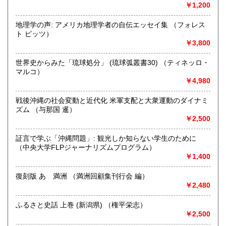
￥1,200
書籍の買取について
宅配、出張、持ち込みでの買取を行っておりますので、お気
地理学の声: アメリカ地理学者の自伝エッセイ集 （フォレス
軽にお問合せください。
ト ピッツ）
￥3,800
取り扱い分野
世界史からみた「琉球処分」 (琉球弧叢書30) （ティネッロ・
総記、哲学宗教、歴史、社会科学、自然科学、古書一般（そ
マルコ）
の他）
￥4,980
戦後沖縄の社会変動と近代化 米軍支配と大衆運動のダイナミ
ズム （与那国 暹）
￥2,500
証言で学ぶ「沖縄問題」: 観光しか知らない学生のために
（中央大学FLPジャーナリズムプログラム）
￥1,400
復刻版 あゝ満洲 （満洲回顧集刊行会 編）
￥2,480
ふるさと史話 上巻 (新潟県) （権平栄志）
￥2,500