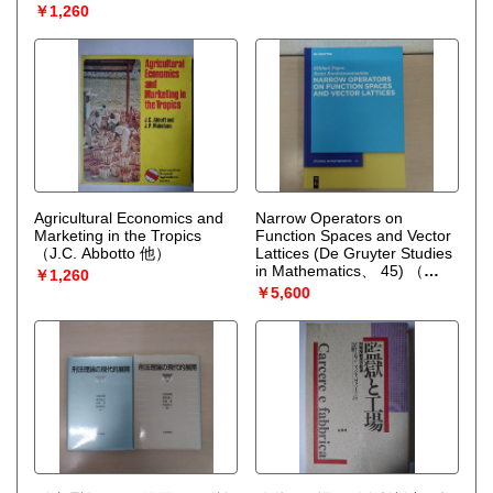
会）
￥1,260
Agricultural Economics and
Narrow Operators on
Marketing in the Tropics
Function Spaces and Vector
（J.C. Abbotto 他）
Lattices (De Gruyter Studies
in Mathematics、 45)
（
￥1,260
Mikhail Popov
￥5,600
BeataRandrianantoanina）