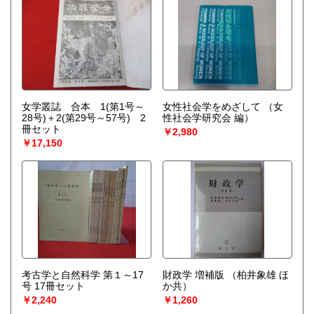
女学叢誌 合本 1(第1号～
女性社会学をめざして
（女
28号)＋2(第29号～57号) 2
性社会学研究会 編）
冊セット
￥2,980
￥17,150
考古学と自然科学 第１～17
財政学 増補版
（柏井象雄 ほ
号 17冊セット
か共）
￥2,240
￥1,260