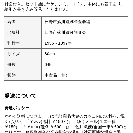
付図付き。セット函にヤケ、シミ、ヨゴレ、本体にも若干あり。
線引き書き込み等見当たりません。
著者
日野市落川遺跡調査会編
出版社
日野市落川遺跡調査会
刊行年
1995～1997年
サイズ
30cm
冊数
6冊
状態
中古品（並）
発送について
発送ポリシー
かかる送料につきましては当該商品代金のカッコ内の送料をご覧
ください。『￥○○○(送料:￥150～)』…ゆうメール(全国一律
￥150)、『 ￥○○○ (送料:￥600～)』…佐川急便(全国一律￥600)と
なります。お客様都合の業者指定の場合は対応可能な場合に限り