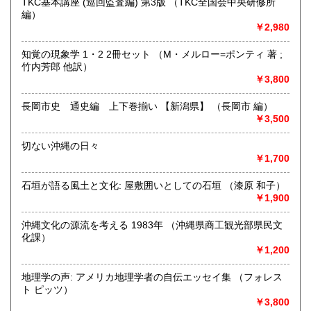
TKC基本講座 (巡回監査編) 第3版 （TKC全国会中央研修所
軽にお問合せください。
編）
￥2,980
取り扱い分野
知覚の現象学 1・2 2冊セット （M・メルロー=ポンティ 著 ;
総記、哲学宗教、歴史、社会科学、自然科学、古書一般（そ
竹内芳郎 他訳）
の他）
￥3,800
長岡市史 通史編 上下巻揃い 【新潟県】 （長岡市 編）
￥3,500
切ない沖縄の日々
￥1,700
石垣が語る風土と文化: 屋敷囲いとしての石垣 （漆原 和子）
￥1,900
沖縄文化の源流を考える 1983年 （沖縄県商工観光部県民文
化課）
￥1,200
地理学の声: アメリカ地理学者の自伝エッセイ集 （フォレス
ト ピッツ）
￥3,800