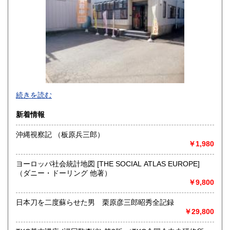
熊本県
大分県
600円
600円
宮崎県
鹿児島県
600円
600円
沖縄県
600円
続きを読む
新着情報
沖縄視察記 （板原兵三郎）
￥1,980
-
ヨーロッパ社会統計地図 [THE SOCIAL ATLAS EUROPE]
沿線名：信越線
（ダニー・ドーリング 他著）
最寄駅：東三条駅
￥9,800
営業時間：10:00～17:00
定休日：-
日本刀を二度蘇らせた男 栗原彦三郎昭秀全記録
￥29,800
書籍の買取について
宅配、出張、持ち込みでの買取を行っておりますので、お気