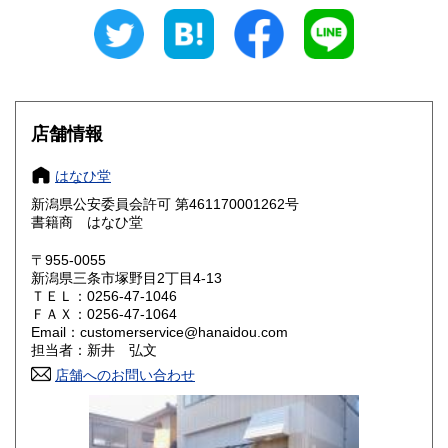
岐阜県
静岡県
600円
600円
愛知県
三重県
600円
600円
滋賀県
京都府
600円
600円
店舗情報
大阪府
兵庫県
600円
600円
はなひ堂
奈良県
和歌山県
600円
600円
新潟県公安委員会許可 第461170001262号
書籍商 はなひ堂
鳥取県
島根県
600円
600円
〒955-0055
岡山県
広島県
600円
600円
新潟県三条市塚野目2丁目4-13
ＴＥＬ：0256-47-1046
ＦＡＸ：0256-47-1064
山口県
徳島県
600円
600円
Email：customerservice@hanaidou.com
担当者：新井 弘文
香川県
愛媛県
600円
600円
店舗へのお問い合わせ
高知県
福岡県
600円
600円
佐賀県
長崎県
600円
600円