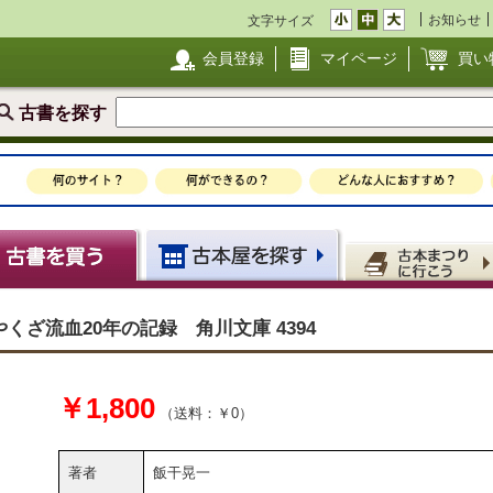
お知らせ
文字サイズ
会員登録
マイページ
買い
古書を探す
ざ流血20年の記録 角川文庫 4394
￥1,800
（送料：￥0）
著者
飯干晃一