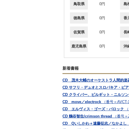
鳥取県
0円
島
徳島県
0円
香
佐賀県
0円
長
鹿児島県
0円
沖
新着書籍
CD 茂木大輔のオーケストラ人間的楽器学
CD サフリ・デュオとスロバキア・ピ
CD クライバー、ビルギット・ニルソ
CD move／electrock
（番号＝AVCT-1
CD エルヴィス・ゴーズ・バロック
（
CD 鶴谷智生/crimson thread
（番号＝Z
CD Qいしかわ＋遠藤征志／なかよし