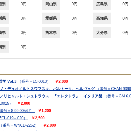
根県
0円
岡山県
0円
広島県
0円
川県
0円
愛媛県
0円
高知県
0円
崎県
0円
熊本県
0円
大分県
0円
縄県
0円
 Vol.3
（番号＝LC-0010）
￥2,000
アノ・デュオ／ルトスワフスキ、バルトーク、ヘルヴェグ
（番号＝CHAN 939
ン／リヒャルト・シュトラウス 『エレクトラ』 イタリア盤
（番号＝GM 6.0
0015）
￥2,000
番号＝8.99 0054J）
￥1,200
CL-019～020）
￥2,500
（番号＝WNCD-2262）
￥2,800