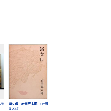
エモ
溺女伝 岩田専太郎
（岩田
専太郎）