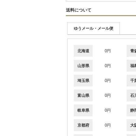
送料について
ゆうメール・メール便
北海道
0円
青
山形県
0円
福
埼玉県
0円
千
富山県
0円
石
岐阜県
0円
静
京都府
0円
大