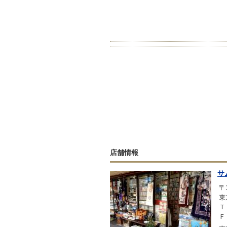
店舗情報
サ
〒1
東
Ｔ
Ｆ