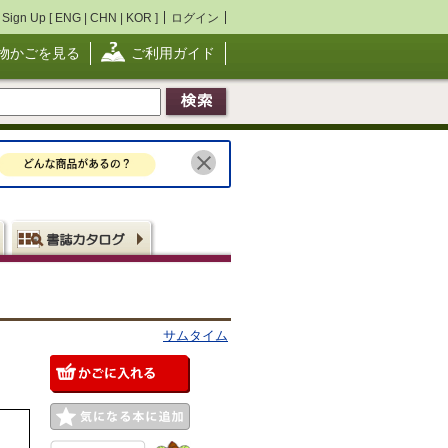
Sign Up [
ENG
|
CHN
|
KOR
]
ログイン
物かごを見る
ご利用ガイド
サムタイム