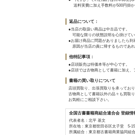
送料実費に加え手数料が500円掛か
返品について：
●当店の取扱い商品は中古品です。
可能な限りの状態説明を心掛けてい
●お届け商品に問題がありましたら
原因が当店の責に帰するものであれ
他特記事項：
●店頭販売は特価本等が中心です。
●店頭では古物商として書籍に加え、
書籍の買い取りについて
店頭買取り、出張買取りを承ってお
古物商として書籍以外の品々も買取り
お気軽にご相談下さい。
全国古書書籍商組合連合会 登録情
代表者名：北平 基文
所在地：東京都世田谷区太子堂 5-15
所属組合：東京都古書籍商業協同組