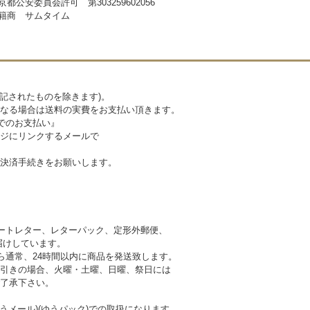
京都公安委員会許可 第303259602056
籍商 サムタイム
記されたものを除きます)。
なる場合は送料の実費をお支払い頂きます。
でのお支払い』
ジにリンクするメールで
決済手続きをお願いします。
ートレター、レターパック、定形外郵便、
けしています。
ら通常、24時間以内に商品を発送致します。
引きの場合、火曜・土曜、日曜、祭日には
 予めご了承下さい。
うメール)(ゆうパック)での取扱になります。