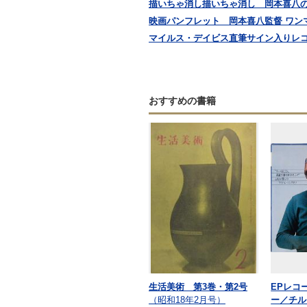
描いちゃ消し描いちゃ消し 岡本喜八
映画パンフレット 岡本喜八監督 ワン
マイルス・デイビス直筆サイン入りレコ
おすすめの書籍
生活美術 第3巻・第2号
EPレコ
（昭和18年2月号）
ー／チル