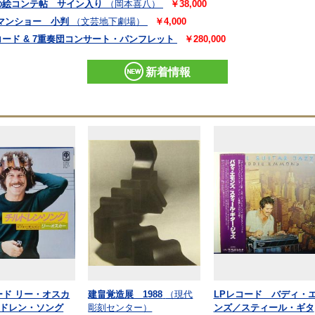
の絵コンテ帖 サイン入り
（岡本喜八）
￥38,000
マンショー 小判
（文芸地下劇場）
￥4,000
ード & 7重奏団コンサート・パンフレット
￥280,000
新着情報
ード リー・オスカ
建畠覚造展 1988
（現代
LPレコード バディ・
ドレン・ソング
彫刻センター）
ンズ／スティール・ギタ