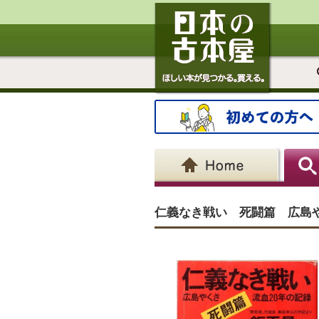
仁義なき戦い 死闘篇 広島やく