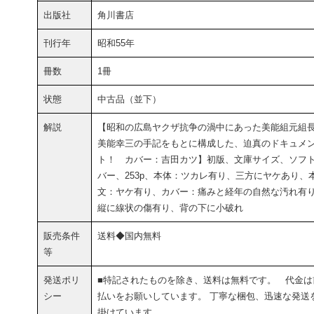
出版社
角川書店
刊行年
昭和55年
冊数
1冊
状態
中古品（並下）
解説
【昭和の広島ヤクザ抗争の渦中にあった美能組元組
美能幸三の手記をもとに構成した、迫真のドキュメ
ト！ カバー：吉田カツ】初版、文庫サイズ、ソフ
バー、253p、本体：ツカレ有り、三方にヤケあり、
文：ヤケ有り、カバー：痛みと経年の自然な汚れ有
縦に線状の傷有り、背の下に小破れ
販売条件
送料◆国内無料
等
発送ポリ
■特記されたものを除き、送料は無料です。 代金は
シー
払いをお願いしています。 丁寧な梱包、迅速な発送
掛けています。