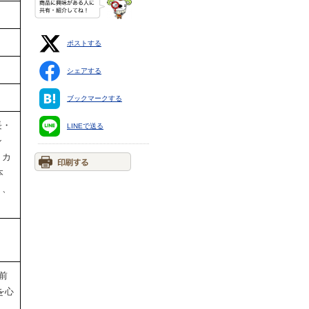
ポストする
シェアする
ブックマークする
長・
LINEで送る
ン
トカ
本
り、
前
を心