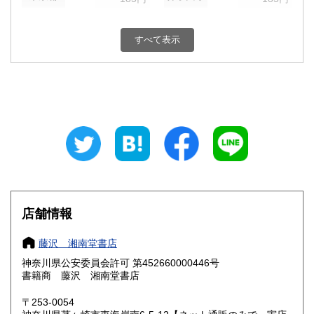
新潟県
富山県
185円
185円
すべて表示
石川県
福井県
185円
185円
山梨県
長野県
185円
185円
岐阜県
静岡県
185円
185円
愛知県
三重県
185円
185円
滋賀県
京都府
185円
185円
大阪府
兵庫県
185円
185円
店舗情報
奈良県
和歌山県
185円
185円
藤沢 湘南堂書店
神奈川県公安委員会許可 第452660000446号
鳥取県
島根県
185円
185円
書籍商 藤沢 湘南堂書店
岡山県
広島県
185円
185円
〒253-0054