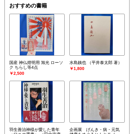
おすすめの書籍
国産 神仏燈明用 旭光 ローソ
水島銕也
（平井泰太郎 著）
ク ちらし等4点
￥1,800
￥2,500
羽生善治神様が愛した青年
企画展 げんき・病・元気