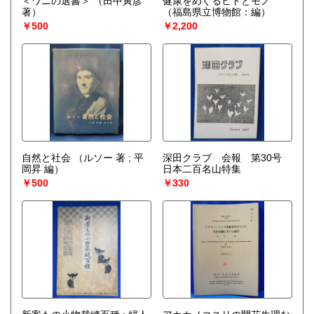
＜ワニの選書＞
（田中寅彦
健康をめぐるヒトとモノ
著）
（福島県立博物館：編）
￥500
￥2,200
自然と社会
（ルソー 著 ; 平
深田クラブ 会報 第30号
岡昇 編）
日本二百名山特集
￥500
￥330