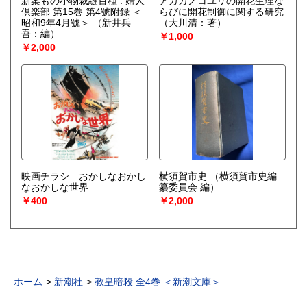
新案もの小物裁縫百種 : 婦人
アカカノコユリの開花生理な
倶楽部 第15巻 第4號附録 ＜
らびに開花制御に関する研究
昭和9年4月號＞
（新井兵
（大川清：著）
吾：編）
￥1,000
￥2,000
映画チラシ おかしなおかし
横須賀市史
（横須賀市史編
なおかしな世界
纂委員会 編）
￥400
￥2,000
ホーム
新潮社
教皇暗殺 全4巻 ＜新潮文庫＞