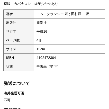
初版、カバ少スレ、経年少ヤケあり
著者
トム・クランシー 著 ; 田村源二 訳
出版社
新潮社
刊行年
平成16
ページ数
4冊
サイズ
16cm
ISBN
4102472304
状態
中古品（並下）
発送について
海外発送可否
不可