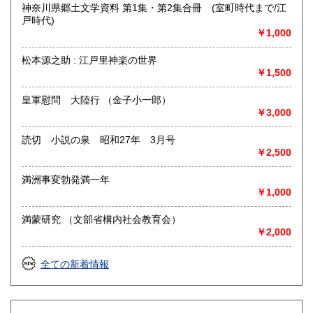
取り扱い分野
神奈川県郷土文学資料 第1集・第2集合冊 (室町時代まで/江
戸時代)
哲学宗教、歴史、美術工芸、趣味、サブカルチャー
￥1,000
松本源之助 : 江戸里神楽の世界
￥1,500
皇軍慰問 大陸行 （金子小一郎）
￥3,000
読切 小説の泉 昭和27年 3月号
￥2,500
満洲事変勃発満一年
￥1,000
満蒙研究 （文部省構内社会教育会）
￥2,000
全ての新着情報