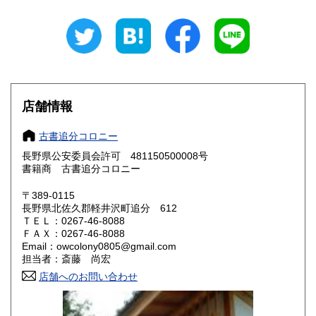
岐阜県
静岡県
330円
330円
愛知県
三重県
330円
330円
滋賀県
京都府
330円
330円
大阪府
兵庫県
330円
330円
店舗情報
奈良県
和歌山県
330円
330円
古書追分コロニー
長野県公安委員会許可 481150500008号
鳥取県
島根県
330円
330円
書籍商 古書追分コロニー
岡山県
広島県
330円
330円
〒389-0115
長野県北佐久郡軽井沢町追分 612
ＴＥＬ：0267-46-8088
山口県
徳島県
330円
330円
ＦＡＸ：0267-46-8088
Email：owcolony0805@gmail.com
香川県
愛媛県
330円
330円
担当者：斎藤 尚宏
店舗へのお問い合わせ
高知県
福岡県
330円
330円
佐賀県
長崎県
330円
330円