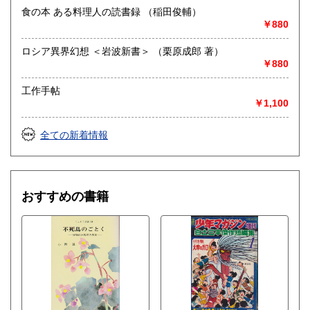
哲学宗教、歴史、社会科学、美術工芸、外国文学、趣味、サ
食の本 ある料理人の読書録 （稲田俊輔）
ブカルチャー、古書一般（その他）
￥880
ロシア異界幻想 ＜岩波新書＞ （栗原成郎 著）
￥880
工作手帖
￥1,100
全ての新着情報
おすすめの書籍