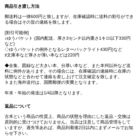
商品引き渡し方法
郵送料は一律600円と致しますが、在庫確認時に送料の割引ができ
る場合はその旨の連絡を致します。
[割引可能例]
♪ゆうパケット (国内配送、厚さ3センチ以内重さ1キロ以下330円
など)
◇ゆうパケットの例外となるレターパックライト430円)など
♯文庫本など厚さが薄い本などは220円
◆全集、図録など大きい本、分厚い本など、また本州以外など送
料に例外があります。その場合には、在庫確認の連絡時に在庫の
状態などと合わせて連絡を差し上げて注文確定を致します。
♭また海外送付は、国際郵便の実費となります。
年末・年始の発送は1/4以降となります。
返品について
古本という商品の性質上、商品の状態を理由にした返品・交換は
原則的に受けつけておりません。当店は注意して商品管理をして
いますが、過失等あれば、商品到着後2日以内にまずメールでお知
らせ下さい。