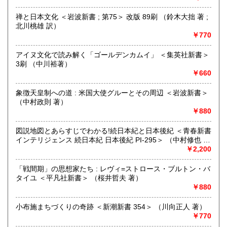
追分コロニーは「豊かな暮らし」をテーマにした「村の古本
屋」です。人が精神的に豊かな生活を送るための 様々な遊び
禅と日本文化 ＜岩波新書 ; 第75＞ 改版 89刷 （鈴木大拙 著 ;
的「衣・食・住、アート、音楽、旅、 趣味、健康、文芸、経
北川桃雄 訳）
済、社会、哲学、政治」 等の幅広いテーマを扱います。
￥770
「日本の古本屋」で販売している古本は、隣りの「文化磁場
油や」で一部展示販売も春～秋にしています、堀辰雄、立原
アイヌ文化で読み解く「ゴールデンカムイ」 ＜集英社新書＞
道造、加藤周一などのゆかりの土地柄です。信州にお越しの
3刷 （中川裕著）
場合はどうぞお立ち寄り下さい。
￥660
沿線名：しなの鉄道
象徴天皇制への道 : 米国大使グルーとその周辺 ＜岩波新書＞
最寄駅：信濃追分駅
（中村政則 著）
営業時間：12:00〜17:00
￥880
定休日：火・水曜日(夏季:毎日営業、冬季:天気次第)
図説地図とあらすじでわかる!続日本紀と日本後紀 ＜青春新書
書籍の買取について
インテリジェンス 続日本紀 日本後紀 PI-295＞ （中村修也 監
修）
￥2,200
◇近隣であれば書籍の買取をしています。少数であれば店へ
の持ち込み、あるいは量が多い場合はまずは電話などで相談
「戦間期」の思想家たち : レヴィ=ストロース・ブルトン・バ
をさせていただくこともあります。
タイユ ＜平凡社新書＞ （桜井哲夫 著）
￥880
買取が出来る本とそうでない本があります、メール・電話等
で連絡頂ければと思います。
小布施まちづくりの奇跡 ＜新潮新書 354＞ （川向正人 著）
￥770
取り扱い分野