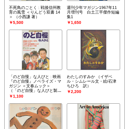
不死鳥のごとく : 戦後信州教
週刊少年マガジン1967年11
育の風雪 ＜りんどう双書 14
月増刊号 白土三平傑作短編
＞
（小西謙 著）
集1
￥5,500
￥1,650
「のど自慢」な人びと : 映画
わたしのすみか
（イザベ
『のど自慢』ノベライズ・マ
ル・シムレール文・絵/石津
ガジン ＜文春ムック＞
ちひろ 訳）
（「のど自慢」な人びと製作
￥2,200
委員会 編）
￥1,100