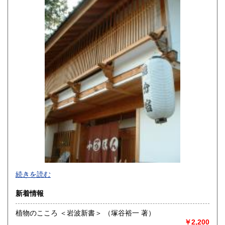
熊本県
大分県
330円
330円
宮崎県
鹿児島県
330円
330円
沖縄県
330円
続きを読む
新着情報
植物のこころ ＜岩波新書＞ （塚谷裕一 著）
￥2,200