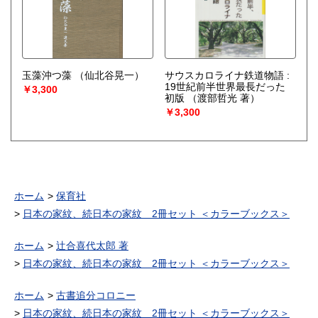
玉藻沖つ藻
（仙北谷晃一）
サウスカロライナ鉄道物語 :
19世紀前半世界最長だった
￥3,300
初版
（渡部哲光 著）
￥3,300
ホーム
保育社
日本の家紋、続日本の家紋 2冊セット ＜カラーブックス＞
ホーム
辻合喜代太郎 著
日本の家紋、続日本の家紋 2冊セット ＜カラーブックス＞
ホーム
古書追分コロニー
日本の家紋、続日本の家紋 2冊セット ＜カラーブックス＞