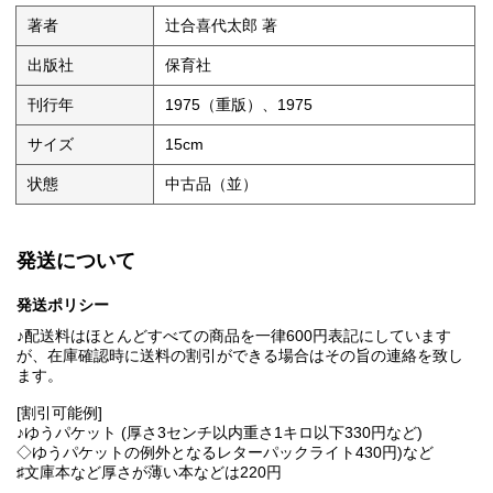
著者
辻合喜代太郎 著
出版社
保育社
刊行年
1975（重版）、1975
サイズ
15cm
状態
中古品（並）
発送について
発送ポリシー
♪配送料はほとんどすべての商品を一律600円表記にしています
が、在庫確認時に送料の割引ができる場合はその旨の連絡を致し
ます。
[割引可能例]
♪ゆうパケット (厚さ3センチ以内重さ1キロ以下330円など)
◇ゆうパケットの例外となるレターパックライト430円)など
♯文庫本など厚さが薄い本などは220円