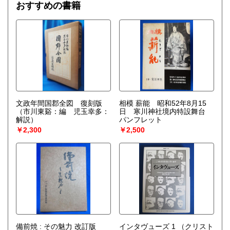
おすすめの書籍
文政年間国郡全図 復刻版
相模 薪能 昭和52年8月15
（市川東谿：編 児玉幸多：
日 寒川神社境内特設舞台
解説）
パンフレット
￥2,300
￥2,500
備前焼 : その魅力 改訂版
インタヴューズ 1
（クリスト