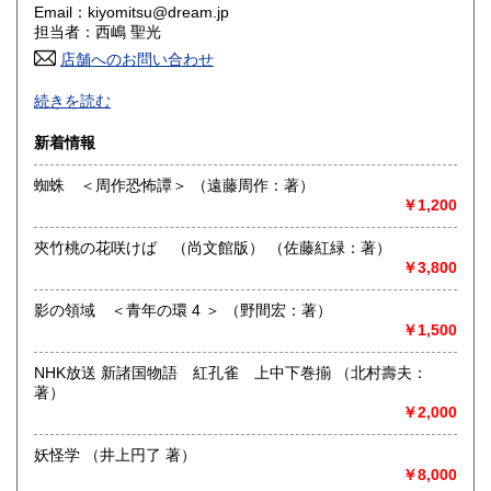
香川県
愛媛県
600円
600円
Email：kiyomitsu@dream.jp
担当者：西嶋 聖光
高知県
福岡県
600円
600円
店舗へのお問い合わせ
良書・古書とサブカルチャーの陰と陽。国史・軍事・宗教・
佐賀県
長崎県
600円
600円
続きを読む
文芸・芸能・美術・工芸・趣味書より、CD・DVD・古書漫
画・同人誌・トレカ・おもちゃ…。明治・大正・昭和と平成
熊本県
大分県
新着情報
600円
600円
の新旧書籍とおもちゃ混在乱舞のちらし寿司書店。江戸のト
ッピングもあります。
蜘蛛 ＜周作恐怖譚＞ （遠藤周作：著）
宮崎県
鹿児島県
600円
600円
￥1,200
沿線名：東海道線
最寄駅：茅ヶ崎駅
沖縄県
600円
夾竹桃の花咲けば （尚文館版） （佐藤紅緑：著）
営業時間：平日・祝日:9:00～15:00 土日:休日【※7月23日
￥3,800
(木)は臨時休業日とさせて頂きます。 ご不便をお掛けいたし
まして誠に申し訳ございません。】
定休日：土曜日・日曜日
影の領域 ＜青年の環 4 ＞ （野間宏：著）
￥1,500
書籍の買取について
NHK放送 新諸国物語 紅孔雀 上中下巻揃 （北村壽夫：
-
著）
￥2,000
取り扱い分野
妖怪学 （井上円了 著）
哲学宗教、歴史、美術工芸、趣味、サブカルチャー
￥8,000