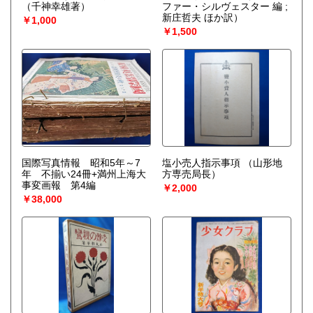
（千神幸雄著）
ファー・シルヴェスター 編 ;
新庄哲夫 ほか訳）
￥1,000
￥1,500
国際写真情報 昭和5年～7
塩小売人指示事項
（山形地
年 不揃い24冊+満州上海大
方専売局長）
事変画報 第4編
￥2,000
￥38,000