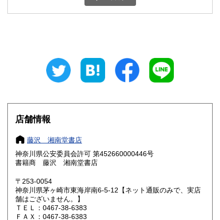
石川県
福井県
600円
600円
山梨県
長野県
600円
600円
岐阜県
静岡県
600円
600円
愛知県
三重県
600円
600円
滋賀県
京都府
600円
600円
大阪府
兵庫県
600円
600円
店舗情報
奈良県
和歌山県
600円
600円
藤沢 湘南堂書店
神奈川県公安委員会許可 第452660000446号
鳥取県
島根県
600円
600円
書籍商 藤沢 湘南堂書店
岡山県
広島県
600円
600円
〒253-0054
神奈川県茅ヶ崎市東海岸南6-5-12【ネット通販のみで、実店
舗はございません。】
山口県
徳島県
600円
600円
ＴＥＬ：0467-38-6383
ＦＡＸ：0467-38-6383