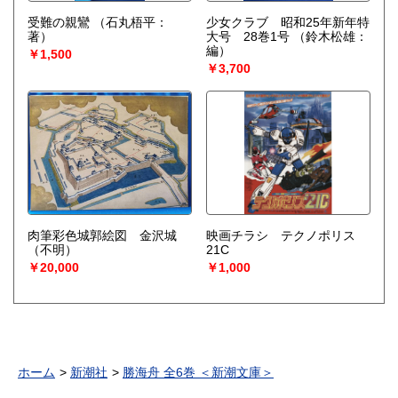
受難の親鸞
（石丸梧平：
少女クラブ 昭和25年新年特
著）
大号 28巻1号
（鈴木松雄：
編）
￥1,500
￥3,700
肉筆彩色城郭絵図 金沢城
映画チラシ テクノポリス
（不明）
21C
￥20,000
￥1,000
ホーム
新潮社
勝海舟 全6巻 ＜新潮文庫＞