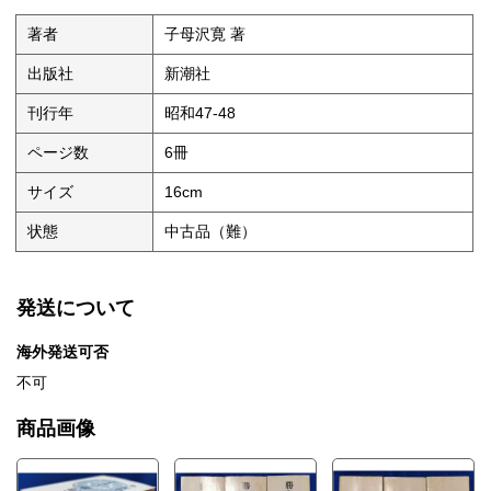
著者
子母沢寛 著
出版社
新潮社
刊行年
昭和47-48
ページ数
6冊
サイズ
16cm
状態
中古品（難）
発送について
海外発送可否
不可
商品画像