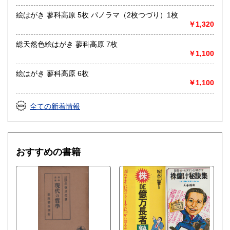
絵はがき 蓼科高原 5枚 パノラマ（2枚つづり）1枚
取り扱い分野
￥1,320
哲学宗教、歴史、社会科学、美術工芸、外国文学、趣味、サ
ブカルチャー、古書一般（その他）
総天然色絵はがき 蓼科高原 7枚
￥1,100
絵はがき 蓼科高原 6枚
￥1,100
全ての新着情報
おすすめの書籍