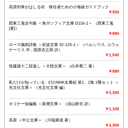
高原列車がはしる街 移住者ための小海線ガイドブック
￥550
追分コロニーは「豊かな暮らし」をテーマにした「村の古本
屋」です。人が精神的に豊かな生活を送るための 様々な遊び
西東三鬼全句集 ＜角川ソフィア文庫 D116-1＞ （西東三鬼
的「衣・食・住、アート、音楽、旅、 趣味、健康、文芸、経
[著]）
済、社会、哲学、政治」 等の幅広いテーマを扱います。
￥880
「日本の古本屋」で販売している古本は、隣りの「文化磁場
油や」で一部展示販売も春～秋にしています、堀辰雄、立原
ローマ諷刺詩集 ＜岩波文庫 32-125-1＞ （ペルシウス, ユウェ
道造、加藤周一などのゆかりの土地柄です。信州にお越しの
ナーリス 作 ; 国原吉之助 訳）
場合はどうぞお立ち寄り下さい。
￥1,540
沿線名：しなの鉄道
怪建築十二段返し ＜大陸文庫＞ （白井喬二 著）
最寄駅：信濃追分駅
￥880
営業時間：12:00〜17:00
定休日：火・水曜日(夏季:毎日営業、冬季:天気次第)
私だけが知っている : 幻のNHK名番組 第1、2集 2冊セット ＜
光文社文庫＞ （光文社文庫 編）
書籍の買取について
￥3,300
◇近隣であれば書籍の買取をしています。少数であれば店へ
オコナー短編集 ＜新潮文庫＞ （須山静夫 訳）
の持ち込み、あるいは量が多い場合はまずは電話などで相談
￥1,100
をさせていただくこともあります。
高原 ＜中公文庫＞ （川端康成 著）
買取が出来る本とそうでない本があります、メール・電話等
￥3,300
で連絡頂ければと思います。