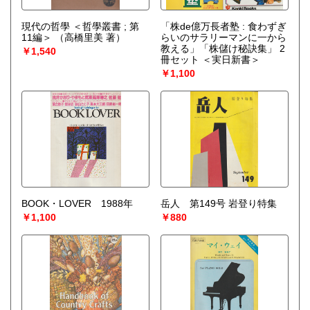
現代の哲學 ＜哲學叢書 ; 第
「株de億万長者塾 : 食わずぎ
11編＞
（高橋里美 著）
らいのサラリーマンに一から
教える」「株儲け秘訣集」 2
￥1,540
冊セット ＜実日新書＞
￥1,100
BOOK・LOVER 1988年
岳人 第149号 岩登り特集
￥1,100
￥880