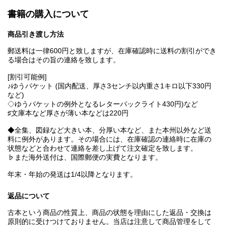
書籍の購入について
商品引き渡し方法
郵送料は一律600円と致しますが、在庫確認時に送料の割引ができ
る場合はその旨の連絡を致します。
[割引可能例]
♪ゆうパケット (国内配送、厚さ3センチ以内重さ1キロ以下330円
など)
◇ゆうパケットの例外となるレターパックライト430円)など
♯文庫本など厚さが薄い本などは220円
◆全集、図録など大きい本、分厚い本など、また本州以外など送
料に例外があります。その場合には、在庫確認の連絡時に在庫の
状態などと合わせて連絡を差し上げて注文確定を致します。
♭また海外送付は、国際郵便の実費となります。
年末・年始の発送は1/4以降となります。
返品について
古本という商品の性質上、商品の状態を理由にした返品・交換は
原則的に受けつけておりません。当店は注意して商品管理をして