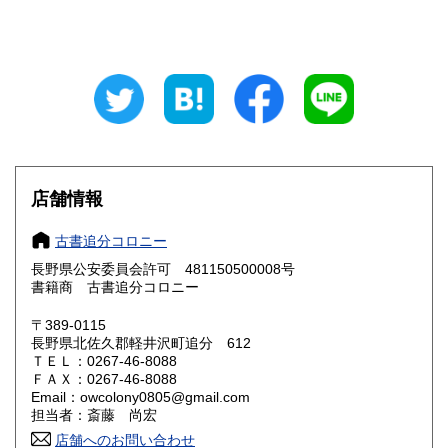
山梨県
長野県
220円
220円
岐阜県
静岡県
220円
220円
愛知県
三重県
220円
220円
滋賀県
京都府
220円
220円
店舗情報
大阪府
兵庫県
220円
220円
古書追分コロニー
奈良県
和歌山県
220円
220円
長野県公安委員会許可 481150500008号
書籍商 古書追分コロニー
鳥取県
島根県
220円
220円
〒389-0115
岡山県
広島県
220円
220円
長野県北佐久郡軽井沢町追分 612
ＴＥＬ：0267-46-8088
ＦＡＸ：0267-46-8088
山口県
徳島県
220円
220円
Email：owcolony0805@gmail.com
担当者：斎藤 尚宏
香川県
愛媛県
220円
220円
店舗へのお問い合わせ