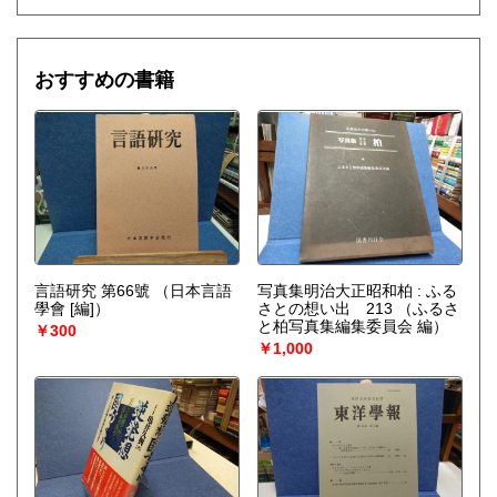
おすすめの書籍
言語研究 第66號
（日本言語
写真集明治大正昭和柏 : ふる
學會 [編]）
さとの想い出 213
（ふるさ
と柏写真集編集委員会 編）
￥300
￥1,000