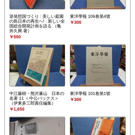
逆発想国づくり : 美しい庭園
東洋學報 106卷第4號
の島日本の再生へ! : 新しい全
￥300
国総合開発計画を語る
（亀
井久興 著）
￥500
中江藤樹・熊沢蕃山 日本の
東洋學報 101卷第1號
名著 11 ＜中公バックス＞
￥300
（伊東多三郎責任編集）
￥1,650