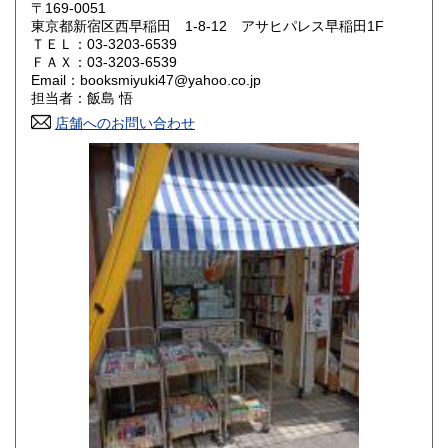
岡山県
広島県
300円
300円
〒169-0051
東京都新宿区西早稲田 1-8-12 アサヒパレス早稲田1F
ＴＥＬ：03-3203-6539
山口県
徳島県
300円
300円
ＦＡＸ：03-3203-6539
Email：booksmiyuki47@yahoo.co.jp
香川県
愛媛県
300円
300円
担当者：飯島 悟
店舗へのお問い合わせ
高知県
福岡県
300円
300円
佐賀県
長崎県
300円
300円
熊本県
大分県
300円
300円
宮崎県
鹿児島県
300円
300円
沖縄県
300円