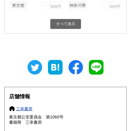
東京都
神奈川県
300円
300円
新潟県
富山県
300円
300円
すべて表示
石川県
福井県
300円
300円
山梨県
長野県
300円
300円
岐阜県
静岡県
300円
300円
愛知県
三重県
300円
300円
滋賀県
京都府
300円
300円
大阪府
兵庫県
300円
300円
店舗情報
奈良県
和歌山県
300円
300円
三幸書房
東京都公安委員会 第1060号
鳥取県
島根県
300円
300円
書籍商 三幸書房