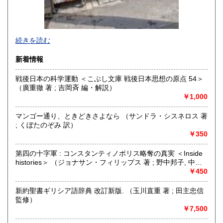
店舗にネットの商品は在庫していません。
続きを読む
ご来店前にご連絡お願いします。
新着情報
沿線名：都電荒川線・東西線
最寄駅：都電早稲田駅 徒歩3分・地下鉄早稲田駅 徒歩10分
戦後日本の科学運動 ＜こぶし文庫 戦後日本思想の原点 54＞
営業時間：11:00〜18:00
（廣重徹 著 ; 吉岡斉 編・解説）
定休日：月曜日・金曜日・祝日
￥1,000
書籍の買取について
マンゴー通り、ときどきさよなら （サンドラ・シスネロス 著
; くぼたのぞみ 訳）
出張買取致します。
￥350
取り扱い分野
第四の十字軍 : コンスタンティノポリス略奪の真実 ＜Inside
古書一般（その他）
histories＞ （ジョナサン・フィリップス 著 ; 野中邦子, 中島
由華 訳）
￥450
新約聖書ギリシア語辞典 改訂新版. （玉川直重 著 ; 田主忠信
監修）
￥7,500