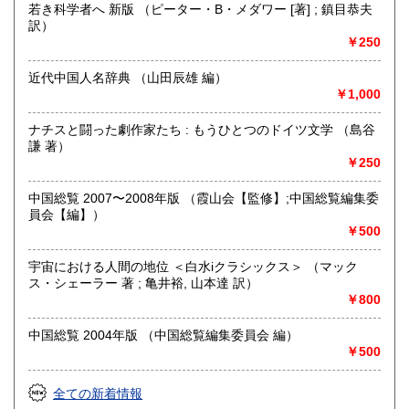
若き科学者へ 新版 （ピーター・B・メダワー [著] ; 鎮目恭夫
訳）
￥250
近代中国人名辞典 （山田辰雄 編）
￥1,000
ナチスと闘った劇作家たち : もうひとつのドイツ文学 （島谷
謙 著）
￥250
中国総覧 2007〜2008年版 （霞山会【監修】;中国総覧編集委
員会【編】）
￥500
宇宙における人間の地位 ＜白水iクラシックス＞ （マック
ス・シェーラー 著 ; 亀井裕, 山本達 訳）
￥800
中国総覧 2004年版 （中国総覧編集委員会 編）
￥500
全ての新着情報