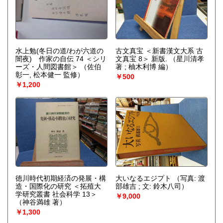
水上勉(冬日の道/わが六道の
古文真宝 ＜新書漢文大系 古
闇夜) 作家の自伝 74 ＜シリ
文真宝 8＞ 新版.
（星川清孝
ーズ・人間図書館＞
（佐伯
著 ; 柚木利博 編）
彰一, 松本健一 監修）
￥500
￥1,200
徳川時代初期経済の発展・構
大いなるエジプト
（写真: 渡
造・国際化の研究 ＜拓殖大
部雄吉 ; 文: 鈴木八司）
学研究叢書 社会科学 13＞
￥9,000
（神谷満雄 著）
￥1,300