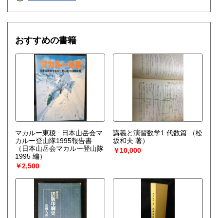
哲学宗教、歴史、社会科学、自然科学、美術工芸、外国文
学、サブカルチャー
アイドル・芸能誌
おすすめの書籍
マカルー東稜 : 日本山岳会マ
講義と演習数学1 代数篇
（松
カルー登山隊1995報告書
坂和夫 著）
（日本山岳会マカルー登山隊
￥10,000
1995 編）
￥2,500