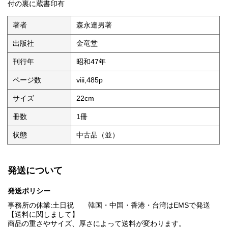
付の裏に蔵書印有
著者
森永達男著
出版社
金竜堂
刊行年
昭和47年
ページ数
viii,485p
サイズ
22cm
冊数
1冊
状態
中古品（並）
発送について
発送ポリシー
事務所の休業:土日祝 韓国・中国・香港・台湾はEMSで発送
【送料に関しまして】
商品の重さやサイズ、厚さによって送料が変わります。