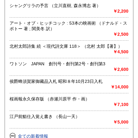
シャングリラの予言 （立川直樹, 森永博志 著）
◆出張買取・本の整理・遺品整理・実家整理・生前整理・終
￥2,200
活 ご相談ください
◆捨てる前に、まずご相談を！
アート・オブ・ヒッチコック : 53本の映画術 （ドナルド・ス
ポトー 著 ; 関美冬 訳）
￥2,500
沿線名：西鉄天神大牟田線
最寄駅：高宮駅 バス停(寺塚、長住二丁目)
営業時間：13:00-18:00
北村太郎詩集 続 ＜現代詩文庫 118＞ （北村 太郎【著】）
定休日：不定休
￥4,500
書籍の買取について
ワトソン JAPAN 創刊号・創刊第2号・創刊第3
￥2,600
◆人文科学・文藝・芸術・自然科学・社会科学などの専門書
はもちろん、昭和レトロなもの歓迎! 雑誌・レコード・戦時
侯爵蜂須賀家御藏品入札 昭和８年10月23日入札
史料・アイドルなどなどまで幅広く買い取ります。
￥14,000
◆大量の本の処分、不動産処分に伴う大量のモノの処分も併
桜画報永久保存版 （赤瀬川原平 作・画）
せてご相談下さい。
￥7,100
◆福岡近郊はもちろん、大量の場合は九州一円・山口まで出
向きます。
江戸前鮨仕入覚え書き （長山一天）
￥5,000
取り扱い分野
全ての新着情報