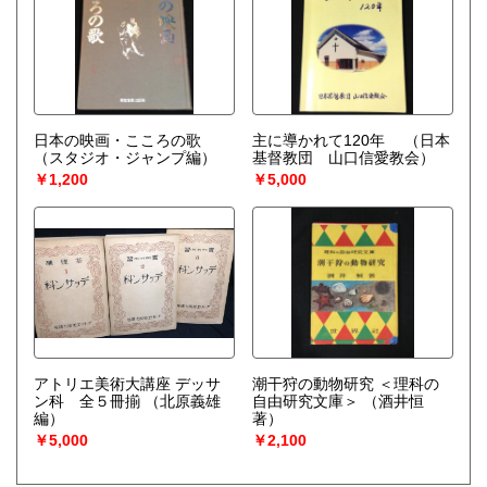
日本の映画・こころの歌
主に導かれて120年
（日本
（スタジオ・ジャンプ編）
基督教団 山口信愛教会）
￥1,200
￥5,000
アトリエ美術大講座 デッサ
潮干狩の動物研究 ＜理科の
ン科 全５冊揃
（北原義雄
自由研究文庫＞
（酒井恒
編）
著）
￥5,000
￥2,100