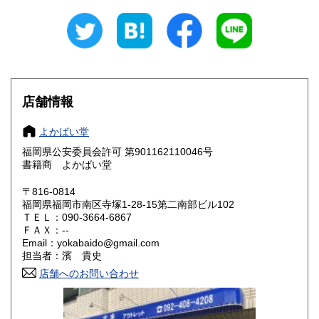
岐阜県
静岡県
600円
600円
愛知県
三重県
600円
600円
滋賀県
京都府
600円
600円
大阪府
兵庫県
600円
600円
店舗情報
奈良県
和歌山県
600円
600円
よかばい堂
福岡県公安委員会許可 第901162110046号
鳥取県
島根県
600円
600円
書籍商 よかばい堂
岡山県
広島県
600円
600円
〒816-0814
福岡県福岡市南区寺塚1-28-15第二南部ビル102
ＴＥＬ：090-3664-6867
山口県
徳島県
600円
600円
ＦＡＸ：--
Email：yokabaido@gmail.com
香川県
愛媛県
600円
600円
担当者：濱 貴史
店舗へのお問い合わせ
高知県
福岡県
600円
600円
佐賀県
長崎県
600円
600円