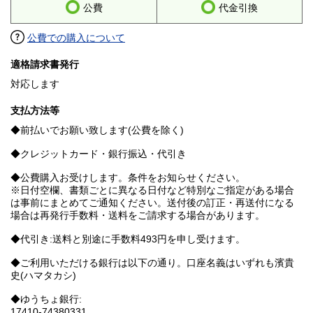
公費
代金引換
公費での購入について
適格請求書発行
対応します
支払方法等
◆前払いでお願い致します(公費を除く)
◆クレジットカード・銀行振込・代引き
◆公費購入お受けします。条件をお知らせください。
※日付空欄、書類ごとに異なる日付など特別なご指定がある場合
は事前にまとめてご通知ください。送付後の訂正・再送付になる
場合は再発行手数料・送料をご請求する場合があります。
◆代引き:送料と別途に手数料493円を申し受けます。
◆ご利用いただける銀行は以下の通り。口座名義はいずれも濱貴
史(ハマタカシ)
◆ゆうちょ銀行:
17410-74380331