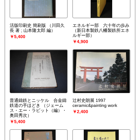
活版印刷史 簡刷版
（川田久
エネルギー部 六十年の歩み
長 著 ; 山本隆太郎 編）
（新日本製鉄八幡製鉄所エネ
ルギー部）
￥5,400
￥4,900
普通鑄鉄とニッケル 合金鑄
辻村史朗展 1997
鉄道の手ほどき
（ジェーム
ceramic&painting work
ス・エー・ラビット（編）・
￥2,400
奥田秀次）
￥5,400