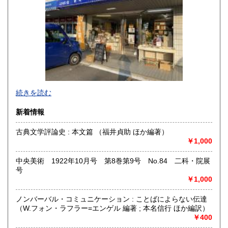
熊本県
大分県
600円
600円
宮崎県
鹿児島県
600円
600円
沖縄県
600円
続きを読む
新着情報
古典文学評論史 : 本文篇 （福井貞助 ほか編著）
￥1,000
中央美術 1922年10月号 第8巻第9号 No.84 二科・院展
号
￥1,000
ノンバーバル・コミュニケーション : ことばによらない伝達
（W.フォン・ラフラー=エンゲル 編著 ; 本名信行 ほか編訳）
￥400
◆寺塚店で店頭買取中いたします