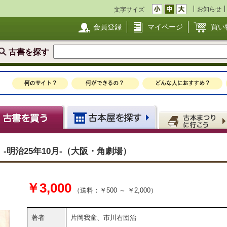
お知らせ
文字サイズ
会員登録
マイページ
買い
古書を探す
明治25年10月-（大阪・角劇場）
￥3,000
（送料：￥500 ～ ￥2,000）
著者
片岡我童、市川右団治