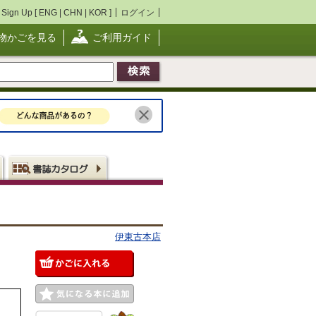
Sign Up [
ENG
|
CHN
|
KOR
]
ログイン
物かごを見る
ご利用ガイド
伊東古本店