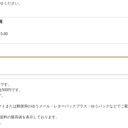
せください。
報
5-80
合
円です。
500円です。
す。
クトまたは郵便局のゆうメール・レターパックプラス・ゆうパックなどでご案
は、送料の最高値を表示しております。
す。