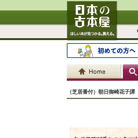
（芝居番付）朝日御崎花子譚 -