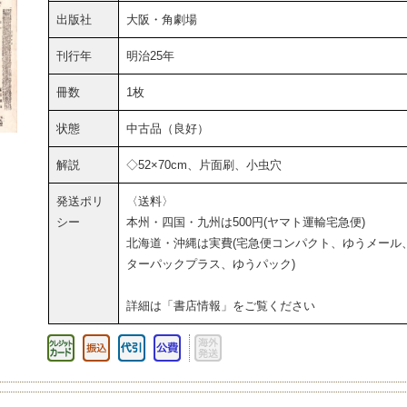
出版社
大阪・角劇場
刊行年
明治25年
冊数
1枚
状態
中古品（良好）
解説
◇52×70cm、片面刷、小虫穴
発送ポリ
〈送料〉
シー
本州・四国・九州は500円(ヤマト運輸宅急便)
北海道・沖縄は実費(宅急便コンパクト、ゆうメール
ターパックプラス、ゆうパック)
詳細は「書店情報」をご覧ください