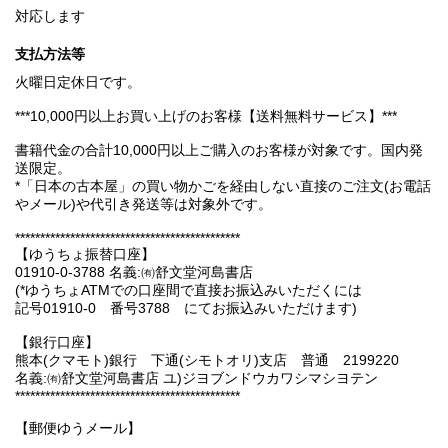
対応します
支払方法等
火曜日定休日です。
***10,000円以上お買い上げのお客様【送料無料サービス】***
書籍代金の合計10,000円以上ご購入のお客様が対象です。国内発
送限定。
*「日本の古本屋」の買い物かごを経由しない直接のご注文(お電話
やメール)や代引き発送等は対象外です。
*********************************************
【ゆうちょ振替口座】
01910-0-3788 名義:㈲舒文堂河島書店
(*ゆうちょATMでの口座間で直接お振込みいただくには
記号01910-0 番号3788 にてお振込みいただけます)
【銀行口座】
熊本(クマモト)銀行 下通(シモトオリ)支店 普通 2199220
名義:㈲舒文堂河島書店 ユ)ジヨブンドウカワシマシヨテン
*********************************************
【郵便ゆうメール】