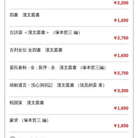
合わせください。
￥2,200
学術書・趣味サブカル系および一般書籍につきましても買取
四書 漢文叢書
しております。出張または持ち込みのご相談はお電話やFAX
￥1,650
メールにておうけいたします。
(これらの種類の書籍は原則熊本県内の方に限らせていただき
古詩源 ＜漢文叢書＞ （塚本哲三 編）
ます)
￥2,750
取り扱い分野
古列女伝 女四書 漢文叢書
￥1,650
哲学宗教、歴史、社会科学、自然科学、美術工芸、国語国
文、外国文学、古典籍、近代文献、趣味、古書一般（その
晏氏春秋 : 全 ; 新序 : 全 漢文叢書 （塚本哲三編）
他）
￥2,750
靖献遺言・洗心洞箚記 漢文叢書 （浅見絅斎 著）
￥3,300
戦国策 漢文叢書
￥1,650
蒙求 （塚本哲三 編）
￥1,650