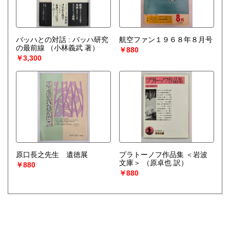
バッハとの対話 : バッハ研究
航空ファン１９６８年８月号
の最前線
（小林義武 著）
￥880
￥3,300
原口長之先生 遺徳展
プラトーノフ作品集 ＜岩波
文庫＞
（原卓也 訳）
￥880
￥880