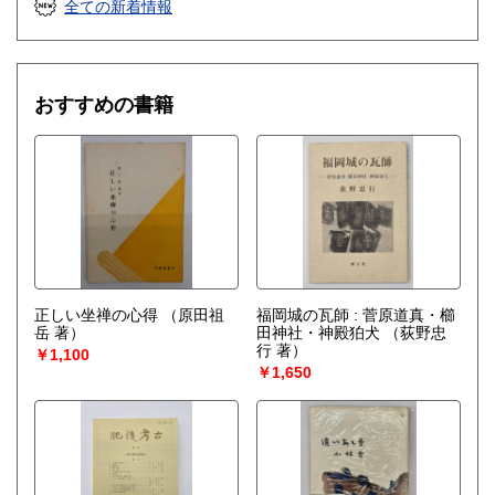
全ての新着情報
おすすめの書籍
正しい坐禅の心得
（原田祖
福岡城の瓦師 : 菅原道真・櫛
岳 著）
田神社・神殿狛犬
（荻野忠
行 著）
￥1,100
￥1,650