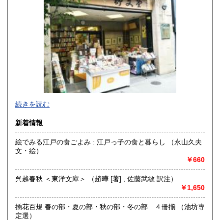
佐賀県
長崎県
360円
360円
熊本県
大分県
360円
360円
宮崎県
鹿児島県
360円
360円
沖縄県
360円
明治10年創業。九州の郷土誌、特に熊本の郷土誌を中心に揃
続きを読む
えております。その他古典籍、和本、古文書、自筆物から歴
史、文学、美術、趣味、一般書籍まで取り扱っています。
新着情報
沿線名：JR および 熊本市電
絵でみる江戸の食ごよみ : 江戸っ子の食と暮らし （永山久夫
最寄駅：熊本駅より熊本市電に乗り換えて「通町筋」電停下
文・絵）
車徒歩5分
￥660
営業時間：10:00〜19:00
定休日：毎週火曜日
呉越春秋 ＜東洋文庫＞ （趙曄 [著] ; 佐藤武敏 訳注）
￥1,650
書籍の買取について
熊本県内出張いたします。特に古文書・貴重書・古典籍・和
插花百規 春の部・夏の部・秋の部・冬の部 ４冊揃 （池坊専
本のご売却をご検討の方は所在地に関係なく是非ともお問い
定選）