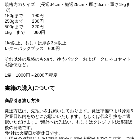
規格内のサイズ (長辺34cm・短辺25cm・厚さ3cm・重さ1kgま
で)
150gまで 190円
250gまで 230円
500gまで 320円
1kg まで 380円
1kg以上、もしくは厚さ3㎝以上
レターパックプラス 600円
それ以外の規格のものは、ゆうパック および クロネコヤマト
宅急便など。
1箱 1000円～2000円程度
書籍の購入について
商品引き渡し方法
発送方法は、先払いをお願いしております。発送準備中より原則5
営業日以内をめどにお願いいたします。もしくは代金引換をご選
択いただけます。*海外へは先払い、もしくはクレジット決済確認
後の発送です。
*弊社は火曜日が定休日です。
月曜日の夕刻(およそ17時以降)から翌日火曜日までのご注文、ご連