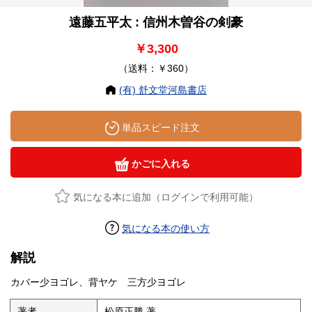
遠藤五平太 : 信州木曽谷の剣豪
￥3,300
（送料：￥360）
(有) 舒文堂河島書店
単品スピード注文
かごに入れる
気になる本に追加（ログインで利用可能）
気になる本の使い方
解説
カバー少ヨゴレ、背ヤケ 三方少ヨゴレ
著者
松原正勝 著