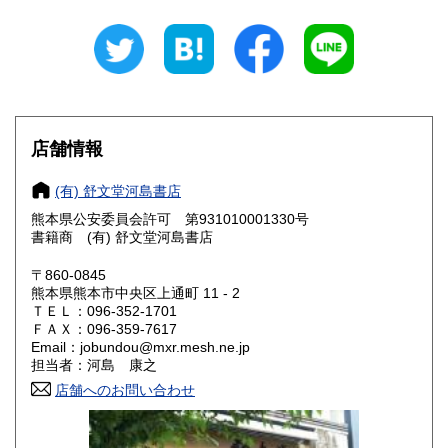
山梨県
長野県
360円
360円
岐阜県
静岡県
360円
360円
愛知県
三重県
360円
360円
滋賀県
京都府
360円
360円
店舗情報
大阪府
兵庫県
360円
360円
(有) 舒文堂河島書店
奈良県
和歌山県
熊本県公安委員会許可 第931010001330号
360円
360円
書籍商 (有) 舒文堂河島書店
鳥取県
島根県
360円
360円
〒860-0845
熊本県熊本市中央区上通町 11 - 2
岡山県
広島県
360円
360円
ＴＥＬ：096-352-1701
ＦＡＸ：096-359-7617
Email：jobundou@mxr.mesh.ne.jp
山口県
徳島県
360円
360円
担当者：河島 康之
香川県
店舗へのお問い合わせ
愛媛県
360円
360円
高知県
福岡県
360円
360円