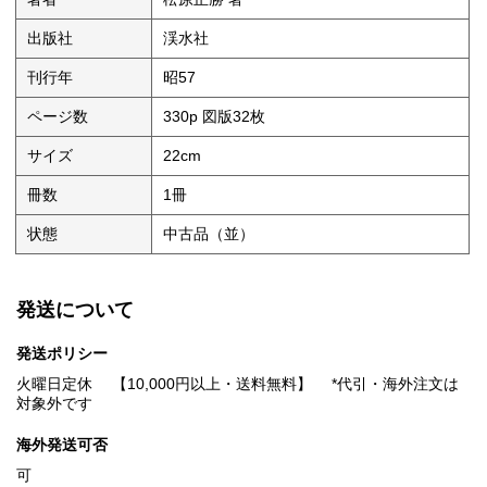
出版社
渓水社
刊行年
昭57
ページ数
330p 図版32枚
サイズ
22cm
冊数
1冊
状態
中古品（並）
発送について
発送ポリシー
火曜日定休 【10,000円以上・送料無料】 *代引・海外注文は
対象外です
海外発送可否
可