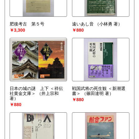
肥後考古 第５号
遠いあし音
（小林勇 著）
￥3,300
￥880
日本の城の謎 上下 ＜祥伝
戦国武将の死生観 ＜新潮選
社黄金文庫＞
（井上宗和
書＞
（篠田達明 著）
著）
￥880
￥880