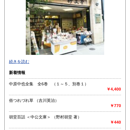
佐賀県
長崎県
320円
320円
熊本県
大分県
320円
320円
宮崎県
鹿児島県
320円
320円
沖縄県
320円
明治10年創業。九州の郷土誌、特に熊本の郷土誌を中心に揃
続きを読む
えております。その他古典籍、和本、古文書、自筆物から歴
史、文学、美術、趣味、一般書籍まで取り扱っています。
新着情報
沿線名：JR および 熊本市電
中原中也全集 全6巻 （１～５、別巻１）
最寄駅：熊本駅より熊本市電に乗り換えて「通町筋」電停下
￥4,400
車徒歩5分
営業時間：10:00〜19:00
俗つれづれ草 （吉川英治）
定休日：毎週火曜日
￥770
書籍の買取について
胡堂百話 ＜中公文庫＞ （野村胡堂 著）
熊本県内出張いたします。特に古文書・貴重書・古典籍・和
￥440
本のご売却をご検討の方は所在地に関係なく是非ともお問い