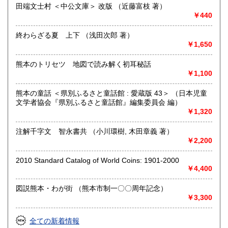
合わせください。
田端文士村 ＜中公文庫＞ 改版 （近藤富枝 著）
￥440
学術書・趣味サブカル系および一般書籍につきましても買取
しております。出張または持ち込みのご相談はお電話やFAX
終わらざる夏 上下 （浅田次郎 著）
メールにておうけいたします。
￥1,650
(これらの種類の書籍は原則熊本県内の方に限らせていただき
ます)
熊本のトリセツ 地図で読み解く初耳秘話
￥1,100
取り扱い分野
熊本の童話 ＜県別ふるさと童話館 : 愛蔵版 43＞ （日本児童
哲学宗教、歴史、社会科学、自然科学、美術工芸、国語国
文学者協会『県別ふるさと童話館』編集委員会 編）
文、外国文学、古典籍、近代文献、趣味、古書一般（その
￥1,320
他）
注解千字文 智永書共 （小川環樹, 木田章義 著）
￥2,200
2010 Standard Catalog of World Coins: 1901-2000
￥4,400
図説熊本・わが街 （熊本市制一〇〇周年記念）
￥3,300
全ての新着情報