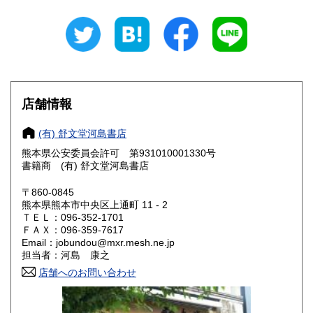
山梨県
長野県
320円
320円
岐阜県
静岡県
320円
320円
愛知県
三重県
320円
320円
滋賀県
京都府
320円
320円
店舗情報
大阪府
兵庫県
320円
320円
(有) 舒文堂河島書店
奈良県
和歌山県
熊本県公安委員会許可 第931010001330号
320円
320円
書籍商 (有) 舒文堂河島書店
鳥取県
島根県
320円
320円
〒860-0845
熊本県熊本市中央区上通町 11 - 2
岡山県
広島県
320円
320円
ＴＥＬ：096-352-1701
ＦＡＸ：096-359-7617
Email：jobundou@mxr.mesh.ne.jp
山口県
徳島県
320円
320円
担当者：河島 康之
香川県
店舗へのお問い合わせ
愛媛県
320円
320円
高知県
福岡県
320円
320円