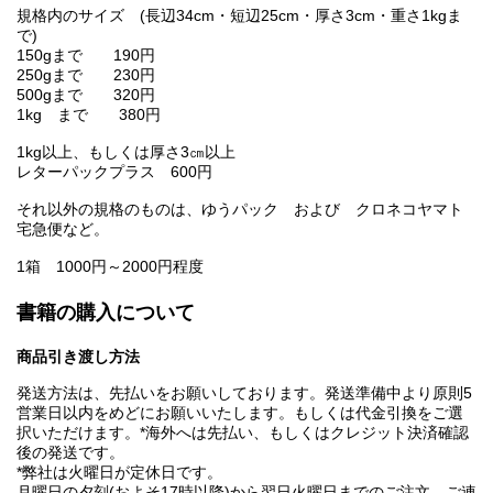
規格内のサイズ (長辺34cm・短辺25cm・厚さ3cm・重さ1kgま
で)
150gまで 190円
250gまで 230円
500gまで 320円
1kg まで 380円
1kg以上、もしくは厚さ3㎝以上
レターパックプラス 600円
それ以外の規格のものは、ゆうパック および クロネコヤマト
宅急便など。
1箱 1000円～2000円程度
書籍の購入について
商品引き渡し方法
発送方法は、先払いをお願いしております。発送準備中より原則5
営業日以内をめどにお願いいたします。もしくは代金引換をご選
択いただけます。*海外へは先払い、もしくはクレジット決済確認
後の発送です。
*弊社は火曜日が定休日です。
月曜日の夕刻(およそ17時以降)から翌日火曜日までのご注文、ご連