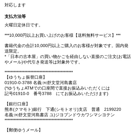
対応します
支払方法等
火曜日定休日です。
***10,000円以上お買い上げのお客様【送料無料サービス】***
書籍代金の合計10,000円以上ご購入のお客様が対象です。国内発
送限定。
*「日本の古本屋」の買い物かごを経由しない直接のご注文(お電話
やメール)や代引き発送等は対象外です。
*********************************************
【ゆうちょ振替口座】
01910-0-3788 名義:㈲舒文堂河島書店
(*ゆうちょATMでの口座間で直接お振込みいただくには
記号01910-0 番号3788 にてお振込みいただけます)
【銀行口座】
熊本(クマモト)銀行 下通(シモトオリ)支店 普通 2199220
名義:㈲舒文堂河島書店 ユ)ジヨブンドウカワシマシヨテン
*********************************************
【郵便ゆうメール】