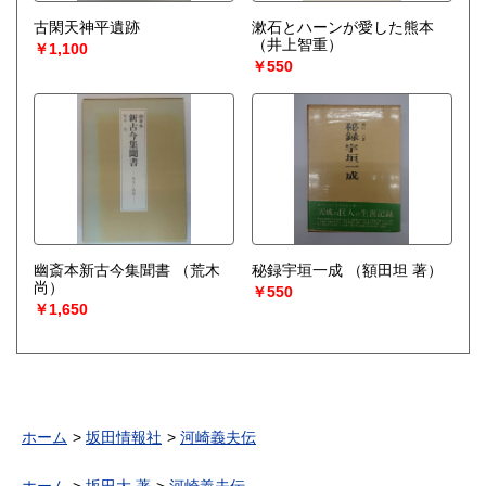
古閑天神平遺跡
漱石とハーンが愛した熊本
（井上智重）
￥1,100
￥550
幽斎本新古今集聞書
（荒木
秘録宇垣一成
（額田坦 著）
尚）
￥550
￥1,650
ホーム
坂田情報社
河崎義夫伝