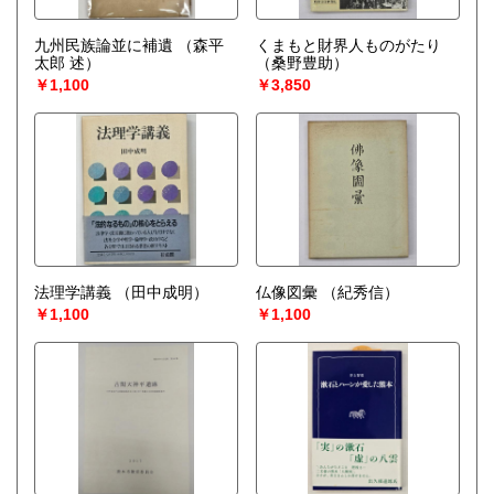
九州民族論並に補遺
（森平
くまもと財界人ものがたり
太郎 述）
（桑野豊助）
￥1,100
￥3,850
法理学講義
（田中成明）
仏像図彙
（紀秀信）
￥1,100
￥1,100