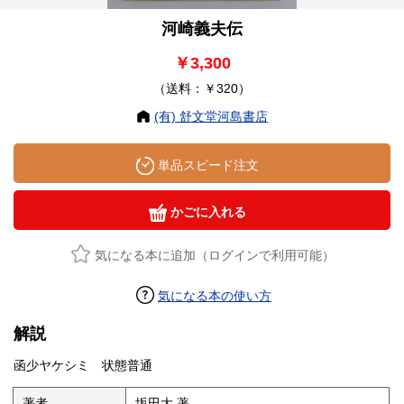
河崎義夫伝
￥3,300
（送料：￥320）
(有) 舒文堂河島書店
単品スピード注文
かごに入れる
気になる本に追加（ログインで利用可能）
気になる本の使い方
解説
函少ヤケシミ 状態普通
著者
坂田大 著