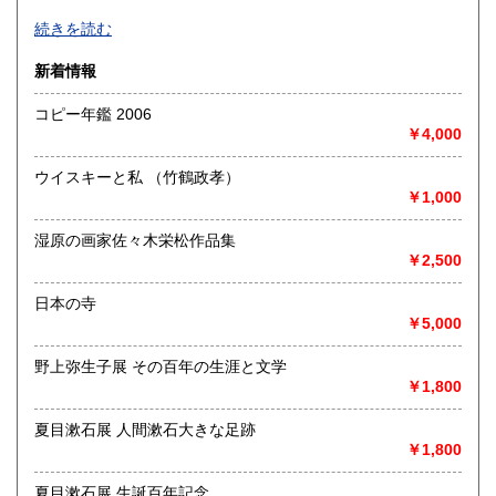
北海道唯一の美術古書専門店です。只今は店はありません。
続きを読む
通販専門です。美術古書なら何でもお尋ね下さい。
佐賀県
長崎県
600円
600円
新着情報
沿線名：札幌市地下鉄東豊線
熊本県
大分県
600円
600円
最寄駅：月寒中央駅
コピー年鑑 2006
営業時間：-
￥4,000
宮崎県
鹿児島県
定休日：-
600円
600円
ウイスキーと私 （竹鶴政孝）
書籍の買取について
沖縄県
600円
￥1,000
全集以外の美術書でしたら対応できます。
宅急便等でお送りいただければ評価を連絡いたします。
湿原の画家佐々木栄松作品集
￥2,500
取り扱い分野
日本の寺
美術工芸、趣味、古書一般（その他）
￥5,000
野上弥生子展 その百年の生涯と文学
￥1,800
夏目漱石展 人間漱石大きな足跡
￥1,800
夏目漱石展 生誕百年記念