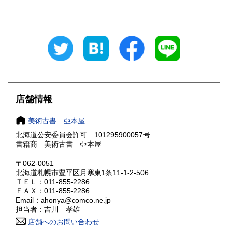
山梨県
長野県
600円
600円
岐阜県
静岡県
600円
600円
愛知県
三重県
600円
600円
滋賀県
京都府
600円
600円
大阪府
兵庫県
600円
600円
店舗情報
奈良県
和歌山県
600円
600円
美術古書 亞本屋
北海道公安委員会許可 101295900057号
鳥取県
島根県
600円
600円
書籍商 美術古書 亞本屋
岡山県
広島県
600円
600円
〒062-0051
北海道札幌市豊平区月寒東1条11-1-2-506
ＴＥＬ：011-855-2286
山口県
徳島県
600円
600円
ＦＡＸ：011-855-2286
Email：ahonya@comco.ne.jp
香川県
愛媛県
600円
600円
担当者：吉川 孝雄
店舗へのお問い合わせ
高知県
福岡県
600円
600円