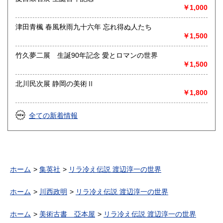
￥1,000
津田青楓 春風秋雨九十六年 忘れ得ぬ人たち
￥1,500
竹久夢二展 生誕90年記念 愛とロマンの世界
￥1,500
北川民次展 静岡の美術Ⅱ
￥1,800
全ての新着情報
ホーム
集英社
リラ冷え伝説 渡辺淳一の世界
ホーム
川西政明
リラ冷え伝説 渡辺淳一の世界
ホーム
美術古書 亞本屋
リラ冷え伝説 渡辺淳一の世界