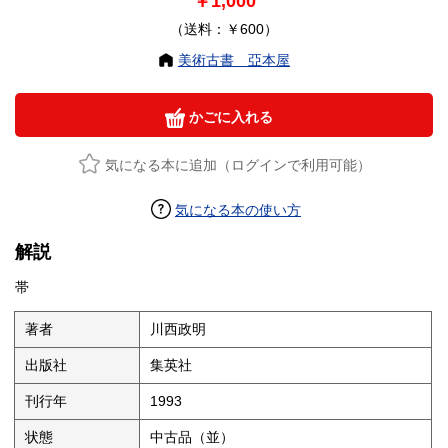
￥1,000
（送料：￥600）
美術古書 亞本屋
かごに入れる
気になる本に追加（ログインで利用可能）
気になる本の使い方
解説
帯
著者
川西政明
出版社
集英社
刊行年
1993
状態
中古品（並）