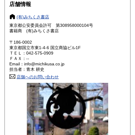
店舗情報
岐阜県
静岡県
880円
880円
(有)みちくさ書店
愛知県
三重県
880円
880円
東京都公安委員会許可 第308958000104号
書籍商 (有)みちくさ書店
滋賀県
京都府
990円
990円
〒186-0002
大阪府
兵庫県
990円
990円
東京都国立市東1-4-6 国立商協ビル1F
ＴＥＬ：042-575-0909
奈良県
和歌山県
ＦＡＸ：--
990円
990円
Email：info@michikusa.co.jp
担当者：青木 耕史
鳥取県
島根県
1,150円
1,150円
店舗へのお問い合わせ
岡山県
広島県
1,150円
1,150円
山口県
徳島県
1,150円
1,150円
香川県
愛媛県
1,150円
1,150円
高知県
福岡県
1,150円
1,410円