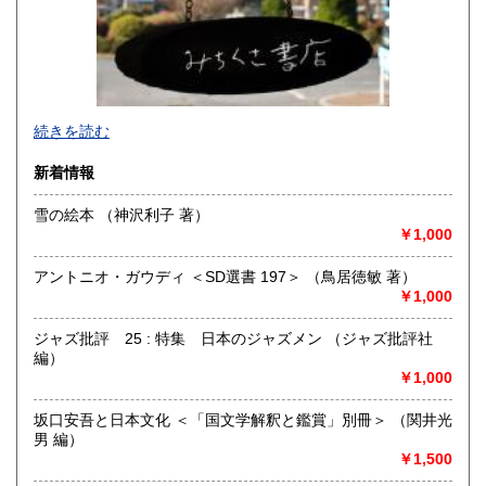
佐賀県
長崎県
1,410円
1,410円
熊本県
大分県
1,410円
1,410円
宮崎県
鹿児島県
1,410円
1,410円
続きを読む
沖縄県
1,450円
新着情報
雪の絵本 （神沢利子 著）
￥1,000
アントニオ・ガウディ ＜SD選書 197＞ （鳥居徳敏 著）
￥1,000
ジャズ批評 25 : 特集 日本のジャズメン （ジャズ批評社
編）
￥1,000
坂口安吾と日本文化 ＜「国文学解釈と鑑賞」別冊＞ （関井光
国立駅前の古書店です。
男 編）
2020年5月に引っ越ししました。
￥1,500
2025年5月、店舗を拡張しました。
ゆったり、ゆっくりと本を探せる店になりました。