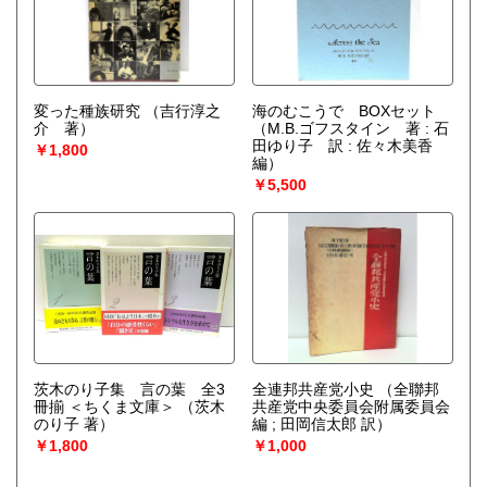
変った種族研究
（吉行淳之
海のむこうで BOXセット
介 著）
（M.B.ゴフスタイン 著 : 石
田ゆり子 訳 : 佐々木美香
￥1,800
編）
￥5,500
茨木のり子集 言の葉 全3
全連邦共産党小史
（全聯邦
冊揃 ＜ちくま文庫＞
（茨木
共産党中央委員会附属委員会
のり子 著）
編 ; 田岡信太郎 訳）
￥1,800
￥1,000