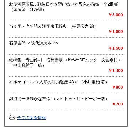
勅使河原蒼風 : 戦後日本を駆け抜けた異色の前衛 全2冊揃
定休日なし、店舗で通販在庫の販売・受け渡し可能です。
（遠藤望 ほか編）
ぶらりと みちくさ にいらしてください。
￥3,000
沿線名：中央線
当て字・当て読み漢字表現辞典 （笹原宏之 編）
最寄駅：JR中央線・国立駅 (徒歩1分)
￥1,600
営業時間：10:00〜18:45
定休日：無し(※12/31～1/3は休業)
石原吉郎 ＜現代詩読本 2＞
￥1,500
書籍の買取について
総特集 寺山修司 増補新版 ＜KAWADEムック 文藝別冊＞
関東一円、出張買取にお伺いします。
（中山真祐子 編）
￥1,400
古本・古書籍の他にも古物全般(CD・DVD、レコード、書道
用品、玩具(鉄道模型・ミニカーなど)買い取りいたします。
キルケゴール ＜人類の知的遺産 48＞ （小川圭治 著）
ぜひご相談ください。
￥800
買取ご相談フリーダイヤル
0120-797-090
銀河で一番静かな革命 （マヒトゥ・ザ・ピーポー著）
￥700
ご相談フォームでお問合せ
https://michikusa.co.jp/tp/contact
全ての新着情報
メールでお問い合せ
info@michikusa.co.jp