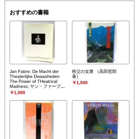
もちろん、店頭へのお持ち込みも大歓迎です!
おすすめの書籍
取り扱い分野
哲学宗教、社会科学、美術工芸、趣味、古書一般（その他）
思想哲学宗教、歴史、社会科学、学術文庫、動植物、アー
ト・展覧会図録、趣味と生活の本、絵本、ＣＤ、レコード
Jan Fabre: De Macht der
秩父の女衆
（高田哲郎
Theaterlijke Dwaasheden
著）
The Power of THeatrical
￥1,500
Madness; ヤン・ファーブル
演劇的狂気の力
（Jan
￥1,000
Fabre ヤン・ファーブル）