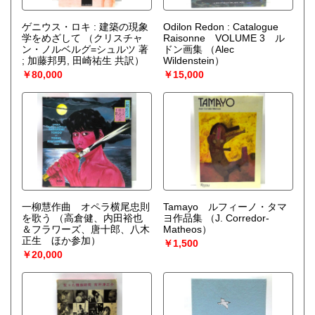
ゲニウス・ロキ : 建築の現象
Odilon Redon : Catalogue
学をめざして
（クリスチャ
Raisonne VOLUME 3 ル
ン・ノルベルグ=シュルツ 著
ドン画集
（Alec
; 加藤邦男, 田崎祐生 共訳）
Wildenstein）
￥80,000
￥15,000
一柳慧作曲 オペラ横尾忠則
Tamayo ルフィーノ・タマ
を歌う
（高倉健、内田裕也
ヨ作品集
（J. Corredor-
＆フラワーズ、唐十郎、八木
Matheos）
正生 ほか参加）
￥1,500
￥20,000