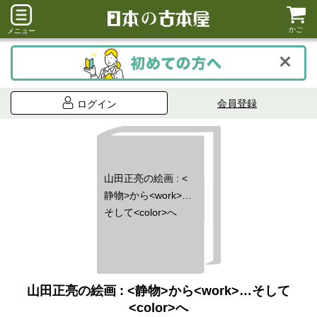
かご
メニュー
会員登録
ログイン
山田正亮の絵画 : <
静物>から<work>…
そして<color>へ
山田正亮の絵画 : <静物>から<work>…そして
<color>へ