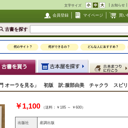
お知らせ
文字サイズ
会員登録
マイページ
買い
古書を探す
門 オーラを見る」 初版 訳:服部由美 チャクラ スピ
￥1,100
（送料：￥185 ～ ￥600）
出版社
産調出版