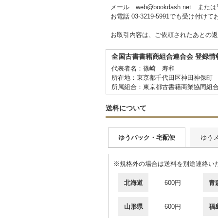
メール web@bookdash.net
お電話 03-3219-5991でも受け付け
お取引内容は、ご依頼されたあとの返
全国古書書籍商組合連合会 登録情
代表者名：篠崎 寿和
所在地：東京都千代田区神田神保町 
所属組合：東京都古書籍商業協同組
送料について
ゆうパック・宅配便
ゆう
※規格外の場合は送料を別途連絡い
北海道
600円
青
山形県
600円
福