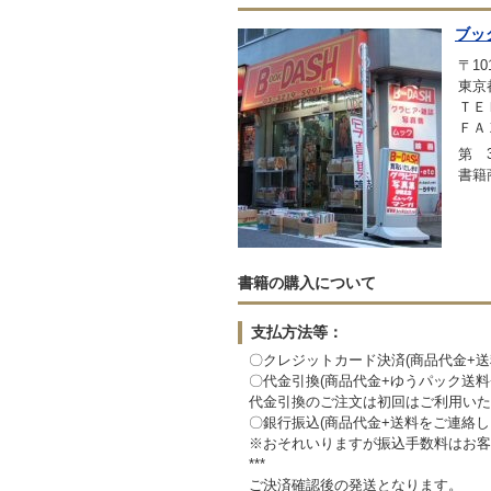
ブッ
〒101
東京
ＴＥＬ
ＦＡＸ
第 3
書籍
書籍の購入について
支払方法等：
〇クレジットカード決済(商品代金+
〇代金引換(商品代金+ゆうパック送
代金引換のご注文は初回はご利用いた
〇銀行振込(商品代金+送料をご連絡
※おそれいりますが振込手数料はお客
***
ご決済確認後の発送となります。