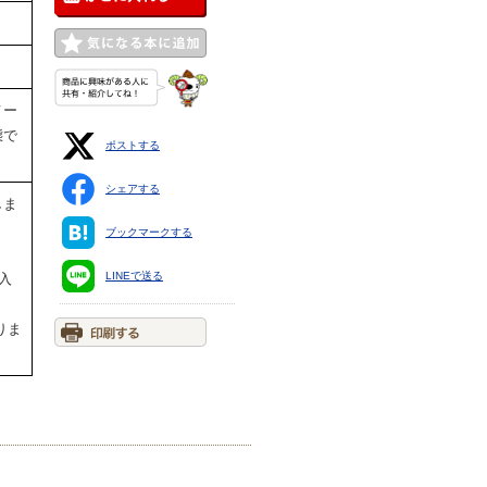
メー
態で
ポストする
シェアする
しま
ブックマークする
LINEで送る
入
りま