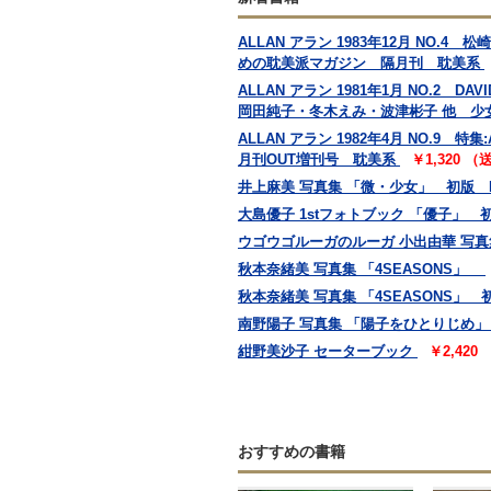
ALLAN アラン 1983年12月 N
めの耽美派マガジン 隔月刊 耽美系
ALLAN アラン 1981年1月 NO.2
岡田純子・冬木えみ・波津彬子 他 少
ALLAN アラン 1982年4月 NO
月刊OUT増刊号 耽美系
￥1,320 
井上麻美 写真集 「微・少女」 初版
大島優子 1stフォトブック 「優子」
ウゴウゴルーガのルーガ 小出由華 写真集 
秋本奈緒美 写真集 「4SEASONS」
秋本奈緒美 写真集 「4SEASONS」 
南野陽子 写真集 「陽子をひとりじめ」
紺野美沙子 セーターブック
￥2,420
おすすめの書籍