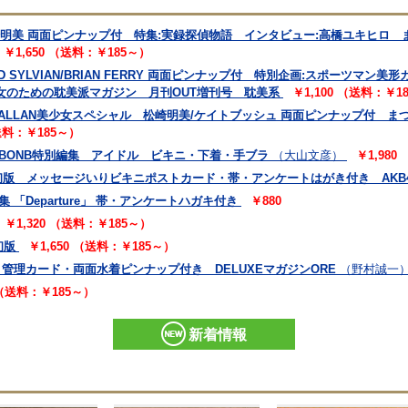
O.4 松崎明美 両面ピンナップ付 特集:実録探偵物語 インタビュー:高橋ユキヒ
￥1,650 （送料：￥185～）
 DAVID SYLVIAN/BRIAN FERRY 両面ピンナップ付 特別企画:スポー
女のための耽美派マガジン 月刊OUT増刊号 耽美系
￥1,100 （送料：￥1
.9 特集:ALLAN美少女スペシャル 松崎明美/ケイトブッシュ 両面ピンナップ
（送料：￥185～）
 BONB特別編集 アイドル ビキニ・下着・手ブラ
（大山文彦）
￥1,980
 初版 メッセージいりビキニポストカード・帯・アンケートはがき付き AKB
「Departure」 帯・アンケートハガキ付き
￥880
￥1,320 （送料：￥185～）
初版
￥1,650 （送料：￥185～）
 管理カード・両面水着ピンナップ付き DELUXEマガジンORE
（野村誠一
 （送料：￥185～）
新着情報