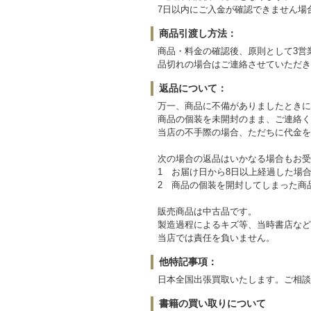
7日以内にご入金が確認できません場
商品引渡し方法：
商品・料金の確認後、原則として3営
品切れの場合はご連絡させていただき
返品について：
万一、商品に不備がありましたときに
商品の個装を未開封のまま、ご連絡く
当店の不手際の場合、ただちに代金を
次の場合の返品はいかなる場合もお受
1 お届け日から8日以上経過した場
2 商品の個装を開封してしまった商
販売商品は中古品です。
製造過程によるキズ等、当時書店など
当店では責任を負いません。
他特記事項：
日本全国出張買取いたします。ご相談
書籍の買い取りについて