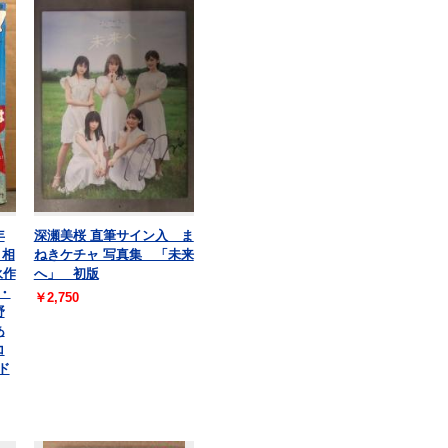
年
深瀬美桜 直筆サイン入 ま
 相
ねきケチャ 写真集 「未来
永作
へ」 初版
p・
￥2,750
野
あ
コ
ド