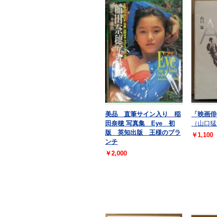
美品 直筆サイン入り 稲
「映画俳
田奈穂 写真集 Eye 初
（山口猛
版 英知出版 王様のブラ
￥1,100
ンチ
￥2,000