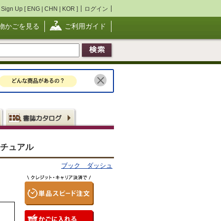
Sign Up [
ENG
|
CHN
|
KOR
]
ログイン
物かごを見る
ご利用ガイド
リチュアル
ブック ダッシュ