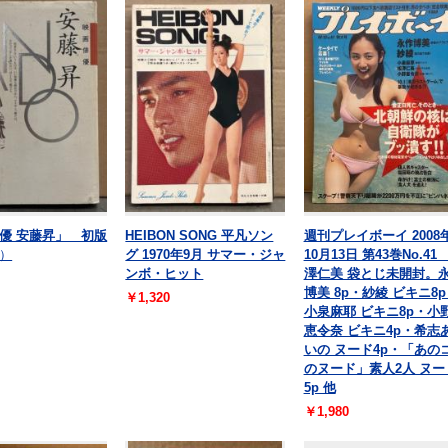
優 安藤昇」 初版
HEIBON SONG 平凡ソン
週刊プレイボーイ 2008
）
グ 1970年9月 サマー・ジャ
10月13日 第43巻No.41
ンボ・ヒット
澤仁美 袋とじ未開封。
博美 8p・紗綾 ビキニ8
￥1,320
小泉麻耶 ビキニ8p・小
恵令奈 ビキニ4p・希志
いの ヌード4p・「あの
のヌード」素人2人 ヌー
5p 他
￥1,980