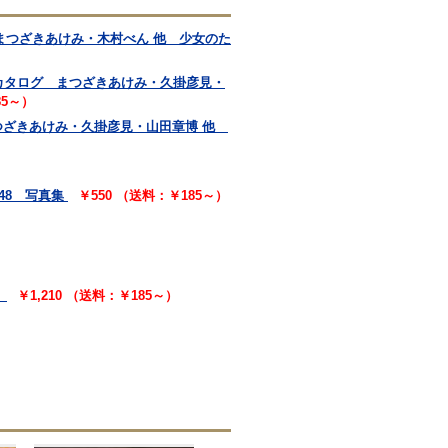
ロ まつざきあけみ・木村べん 他 少女のた
ツマン美形カタログ まつざきあけみ・久掛彦見・
85～）
付 まつざきあけみ・久掛彦見・山田章博 他
48 写真集
￥550 （送料：￥185～）
）
￥1,210 （送料：￥185～）