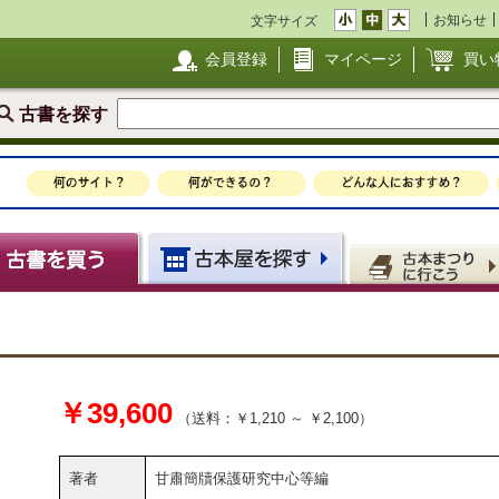
お知らせ
文字サイズ
会員登録
マイページ
買い
古書を探す
￥39,600
（送料：￥1,210 ～ ￥2,100）
著者
甘肅簡牘保護研究中心等編