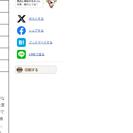
ポストする
シェアする
ブックマークする
LINEで送る
要な
位置
関で
物
た。
）