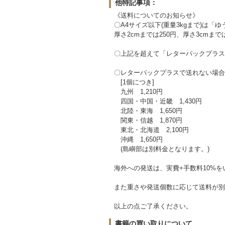
他特記事項：
《送料についてのお知らせ》
〇A4サイズ以下(重量3kgまで)は「
厚さ2cmまでは250円、厚さ3cmまでは
〇上記を超えて「レターパックプラス
〇レターパックプラスで送れない場合
[1個につき]
九州 1,210円
四国・中国・近畿 1,430円
北陸・東海 1,650円
関東・信越 1,870円
東北・北海道 2,100円
沖縄 1,650円
(島嶼部は別料金となります。)
海外への発送は、実費+手数料10%
また重さや発送個数に応じて送料が別
以上の点ご了承ください。
書籍の買い取りについて