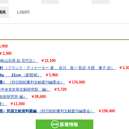
縄県
1,650円
,950
￥3,300
)鳥山石燕 絵 宮竹正）
￥12,100
巻)
（フランク・ディケーター 著 、谷川 真一 監訳 今西 康子 訳）
￥3,3
6p 21cm
（劉賢斌）
￥3,960
冊）
（対日戦犯審判文献叢刊編委会）
￥176,000
共中央党史和文献研究院 編）
￥5,720
化財研究所 編）
￥28,600
著）
￥11,000
冊）民国文献資料叢編
（対日戦犯審判文献叢刊編委会）
￥158,400
新着情報