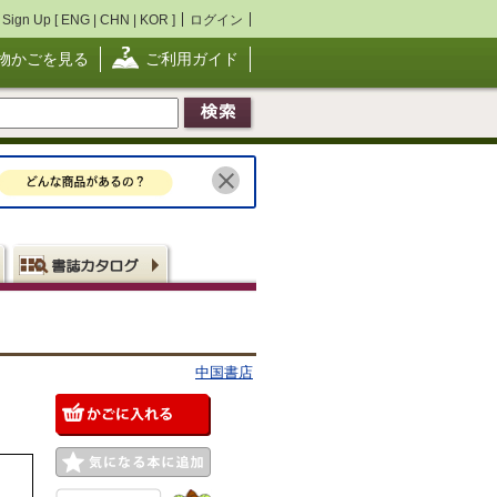
Sign Up [
ENG
|
CHN
|
KOR
]
ログイン
物かごを見る
ご利用ガイド
中国書店