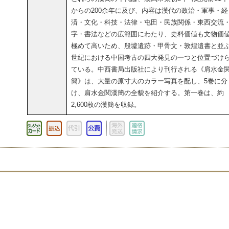
からの200余年に及び、内容は漢代の政治・軍事・経
済・文化・科技・法律・屯田・民族関係・東西交流
字・書法などの広範囲にわたり、史料価値も文物価
極めて高いため、殷墟遺跡・甲骨文・敦煌遺書と並ぶ
世紀における中国考古の四大発見の一つと位置づけ
ている。中西書局出版社により刊行される《肩水金
簡》は、大量の原寸大のカラー写真を配し、5巻に分
け、肩水金関漢簡の全貌を紹介する。第一巻は、約
2,600枚の漢簡を収録。