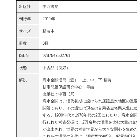
出版社
中西書局
刊行年
2011年
サイズ
精装本
冊数
3冊
ISBN
9787547502761
状態
中古品（良好）
解説
肩水金關漢簡（壹） 上、中、下 精装
甘肅簡牘保護研究中心 等編
出版社：中西书局
肩水金関は、漢代初期に設けられ居延黒水地区の重
関隘であり、その遺址は現在の甘粛省金塔県東北に
する。1930年代と1970年代の2回にわたり、肩水金
行われた考古発掘は、2万余片の漢簡を含む大量の文
が出土され、世界の考古学界から大きな関心を集め
これらの漢簡の年代は、漢武帝太初5年（紀元前61年