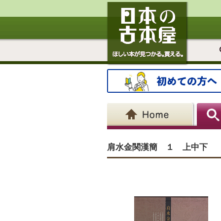
肩水金関漢簡 １ 上中下