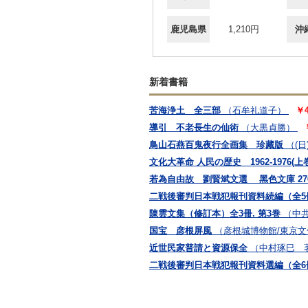
鹿児島県
1,210円
沖
新着書籍
苦海浄土 全三部
（石牟礼道子）
￥4
導引 不老長生の仙術
（大黒貞勝）
鳥山石燕百鬼夜行全画集 珍藏版
（(日
文化大革命 人民の歴史 1962-1976(上
若為自由故 劉賢斌文選 黑色文庫 27
二戦後審判日本戦犯報刊資料続編（全5
陳雲文集（修訂本）全3冊. 第3巻
（中
国宝 彦根屏風
（彦根城博物館/東京文
近世民家普請と資源保全
（中村琢巳 
二戦後審判日本戦犯報刊資料選編（全6