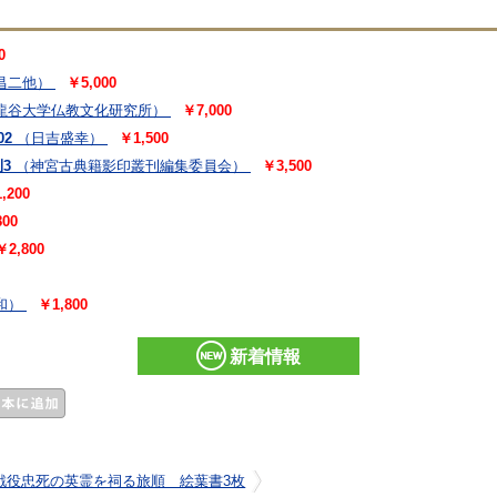
0
昌二他）
￥5,000
龍谷大学仏教文化研究所）
￥7,000
2
（日吉盛幸）
￥1,500
3
（神宮古典籍影印叢刊編集委員会）
￥3,500
,200
00
￥2,800
和）
￥1,800
新着情報
戦役忠死の英霊を祠る旅順 絵葉書3枚