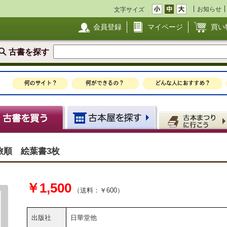
お知らせ
文字サイズ
会員登録
マイページ
買い
古書を探す
旅順 絵葉書3枚
￥1,500
（送料：￥600）
出版社
日華堂他