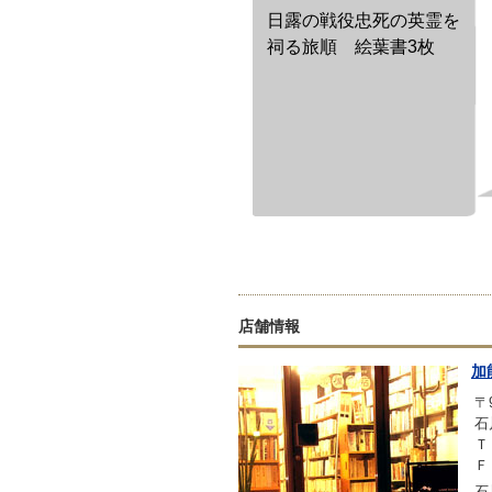
日露の戦役忠死の英霊を
祠る旅順 絵葉書3枚
店舗情報
加
〒9
石
Ｔ
Ｆ
石