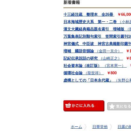
新着書籍
十三経注疏 整理本 全26冊
￥66,00
日本海域歴史大系 第一・二巻
（小林
漢文大藏経典籍品題名索引 増補版
（
万葉集表記別類句索引 笠間索引叢刊10
神宮儀式 中臣祓 神宮古典籍影印叢刊
増補 國語音韻論
（金田一京介）
￥1
記紀伝承説話の研究
（山崎正之）
￥8
社会資本論（改訂版）
（宮本憲一）
循環社会論
（龍世祥）
￥800
虚構としての「日本永代蔵」
（矢野公
ホーム
日華堂他
日露の