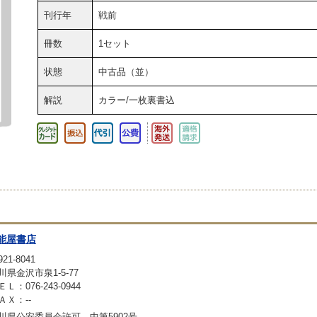
刊行年
戦前
冊数
1セット
状態
中古品（並）
解説
カラー/一枚裏書込
能屋書店
21-8041
川県金沢市泉1-5-77
ＥＬ：076-243-0944
ＡＸ：--
川県公安委員会許可 中第5902号