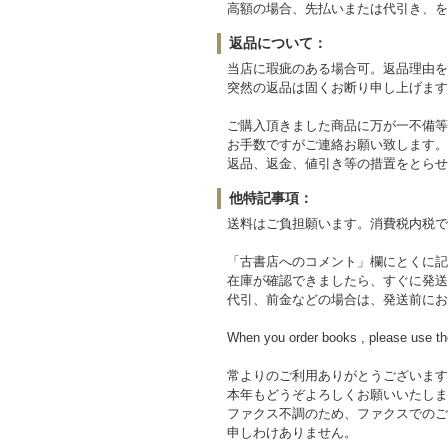
高額の場合、先払いまたは代引き、を
返品について：
当店に瑕疵のある場合可。返品理由を
突然の返品は固くお断り申し上げます
ご購入頂きました商品に万が一不備等
お手数ですがご連絡お願い致します。
返品、返金、値引き等の措置をとらせ
他特記事項：
送料はご負担願います。消費税内税で
「古書店へのコメント」欄にとくに記
在庫が確認できましたら、すぐに発送
代引、前金などの場合は、発送前にお
When you order books , please use th
常よりのご利用ありがとうございます
本年もどうぞよろしくお願いいたしま
ファクス不調のため、ファクスでのご
申しわけありません。