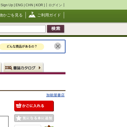
Sign Up [
ENG
|
CHN
|
KOR
]
ログイン
物かごを見る
ご利用ガイド
加能屋書店