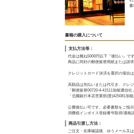
書
書籍の購入について
支払方法等：
代金は概ね5000円以下『後払い』
商品に同封の郵便振替用紙または請求
クレジットカード決済を選択の場合は
高額品は先払いまたは代引き、クレジ
「郵便振替00720-4-41511加能通信
「北國銀行本店営業部(普)425081
公費後払い可です。必要書類をご指示
消費税インボイス登録番号取得/適格
商品引渡し方法：
ご注文・在庫確認後、ゆうメール又は