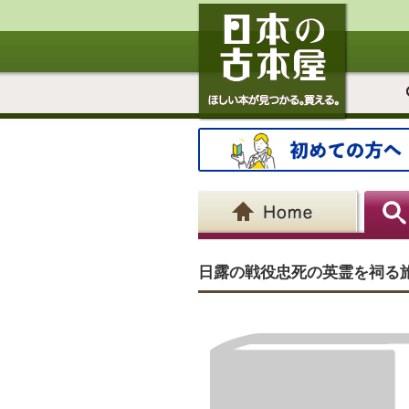
日露の戦役忠死の英霊を祠る