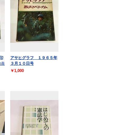
印
アサヒグラフ １９６５年
治責
３月１０日号
￥1,000