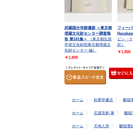
武蔵国分寺跡遺跡 ＜東京都
フィーバー
埋蔵文化財センター調査報
Hayakaw
告 第181集＞
（東京都生涯
ビン・クッ
学習文化財団東京都埋蔵文
訳）
化財センター 編）
￥1,800
￥1,800
ホーム
松華堂書店
斷獄
ホーム
石渡安躬 著
斷獄
ホーム
天地人堂
斷獄實録