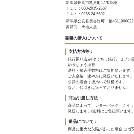
新潟県長岡市亀貝町1770番地
ＴＥＬ：080-2035-2687
ＦＡＸ：0258-24-5692
新潟県公安委員会許可 第4611900022
書籍商 天地人堂
書籍の購入について
支払方法等：
銀行振り込み(ゆうちょ銀行、セブン銀
ゆうちょう振替
送料・振込手数料はご負担願います。
ご入金後 速やかに発送いたします。
公費の場合は後払いで結構です。
なお、代引きは扱っておりません。
商品引渡し方法：
商品によって、レターパック、クイッ
発送します。(送料はご負担願います。
返品について：
商品に重大な欠陥があった場合には応じ