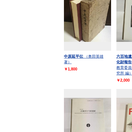
中原延平伝
（奥田英雄
六百地遺
著）
化財報告
教育委員
￥1,800
究所 編
￥2,000