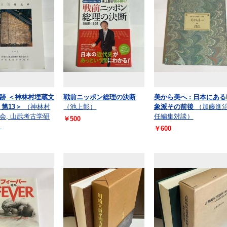
跡 ＜神林村埋蔵文
戦前ニッポン総理の決断
美から美へ : 日本にある
 第13＞
（神林村
（池上彰）
象派その前後
（加藤進
会, 山武考古学研
任編集対談）
￥500
）
￥600