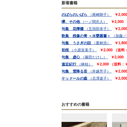
新着書籍
のばらのいばら
（尾崎朗子）
￥2,0
欅、その他
（一ノ関忠人）
￥2,000
句集 花檸檬
（五領田幸子）
￥2,0
歌集 残像の青 ＜水甕叢書＞
（加藤／
句集 うさぎの話
（栗林浩）
￥1,8
初桜
（小原笑美子）
￥2,000 （送料
句集 虚心
（篠田たけし）
￥2,000
遠近紀行
（林桂）
￥2,000 （送料：
句集 雪降る音
（井越芳子）
￥2,0
ケッァールの森
（北澤道子）
￥2,0
おすすめの書籍