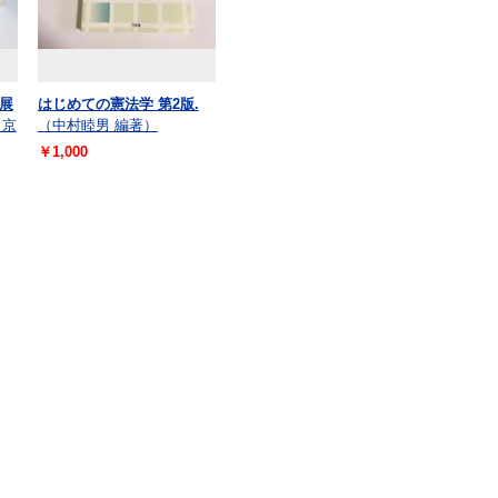
展
はじめての憲法学 第2版.
（京
（中村睦男 編著）
￥1,000