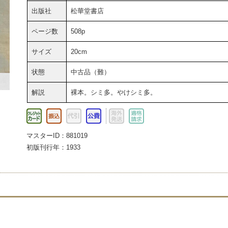
出版社
松華堂書店
ページ数
508p
サイズ
20cm
状態
中古品（難）
解説
裸本。シミ多。やけシミ多。
マスターID：881019
初版刊行年：1933