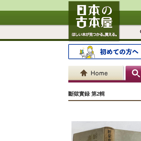
斷獄實録 第2輯