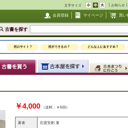
お知らせ
文字サイズ
会員登録
マイページ
買い
古書を探す
￥4,000
（送料：￥600）
著者
石渡安躬 著