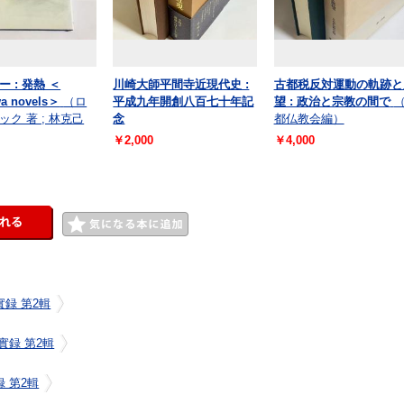
 : 発熱 ＜
川崎大師平間寺近現代史 :
古都税反対運動の軌跡と
a novels＞
（ロ
平成九年開創八百七十年記
望 : 政治と宗教の間で
ク 著 ; 林克己
念
都仏教会編）
￥2,000
￥4,000
實録 第2輯
實録 第2輯
 第2輯