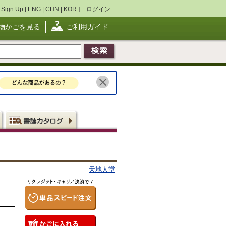
Sign Up [
ENG
|
CHN
|
KOR
]
ログイン
物かごを見る
ご利用ガイド
天地人堂