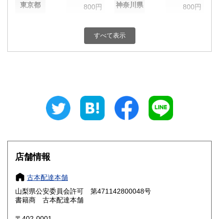
東京都
神奈川県
800円
800円
新潟県
富山県
800円
800円
すべて表示
石川県
福井県
800円
800円
山梨県
長野県
800円
800円
岐阜県
静岡県
800円
800円
愛知県
三重県
800円
800円
滋賀県
京都府
800円
800円
大阪府
兵庫県
800円
800円
店舗情報
奈良県
和歌山県
800円
800円
古本配達本舗
山梨県公安委員会許可 第471142800048号
鳥取県
島根県
800円
800円
書籍商 古本配達本舗
岡山県
広島県
800円
800円
〒402-0001