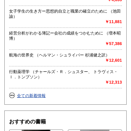
女子学生の生き方ー思想的自立と職業の確立のために （池田
諭）
￥11,881
経営分析がわかる簿記ー会社の成績をつかむために （増本昭
博）
￥57,386
航海の世界史 （ヘルマン・シュライバー 杉浦健之訳）
￥12,601
行動薬理学 （チャールズ・Ｒ．シュスター、 トラヴィス・
Ｉ．トンプソン）
￥12,313
全ての新着情報
おすすめの書籍