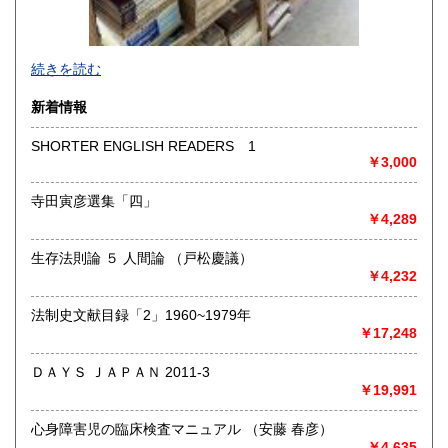
-
続きを読む
沿線名：-
新着情報
最寄駅：-
営業時間：-
SHORTER ENGLISH READERS 1
定休日：-
￥3,000
書籍の買取について
寺田寅彦選集「四」
￥4,289
-
生存法則論 ５ 人間論 （戸松慶議）
取り扱い分野
￥4,232
総記、哲学宗教、歴史、社会科学、自然科学、美術工芸、国
語国文、外国文学、古典籍、近代文献、趣味、外国書、サブ
法制史文献目録「2」1960~1979年
カルチャー、古書一般（その他）
￥17,248
書籍全般
ＤＡＹＳ ＪＡＰＡＮ 2011-3
￥19,991
心身障害児の臨床検査マニュアル （安藤 春彦）
￥4,635