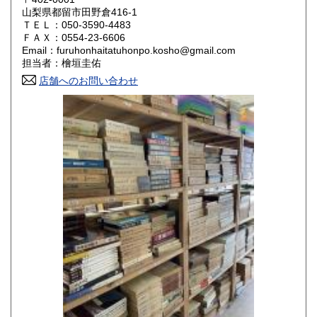
山梨県都留市田野倉416-1
ＴＥＬ：050-3590-4483
山口県
徳島県
800円
800円
ＦＡＸ：0554-23-6606
Email：furuhonhaitatuhonpo.kosho@gmail.com
香川県
愛媛県
800円
800円
担当者：檜垣圭佑
店舗へのお問い合わせ
高知県
福岡県
800円
800円
佐賀県
長崎県
800円
800円
熊本県
大分県
800円
800円
宮崎県
鹿児島県
800円
800円
沖縄県
1,500円